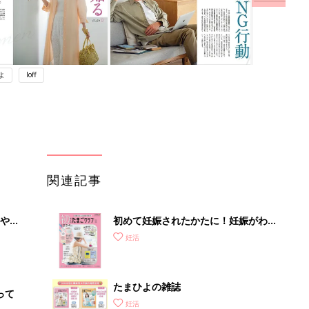
よ
loff
関連記事
やす
初めて妊娠されたかたに！妊娠がわか
っ
ったら最初に読む本『初めてのたまご
妊活
クラブ 夏号』
たまひよの雑誌
って
妊活