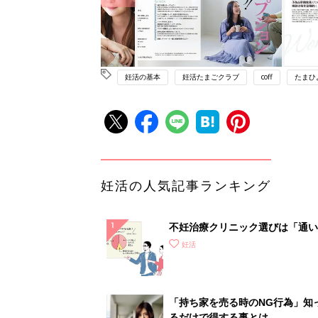
妊活の基本
妊活たまごクラブ
coff
たまひ
妊活の人気記事ランキング
不妊治療クリニック選びは「通い
さ」が大切！選び方、重要3カ条
妊活
て？
「持ち家を売る時のNG行為」知
るだけで得する事とは