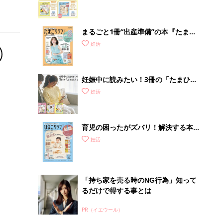
まるごと1冊“出産準備”の本『たまご
クラブ 夏号』〈スペシャル大特集〉
妊活
夫婦で予習する 出産の教科書
妊娠中に読みたい！3冊の「たまひ
よ」
妊活
育児の困ったがズバリ！解決する本
『ひよこクラブ 秋号』 4カ月～2才
妊活
になるまで、育児に役立つ情報がいっ
ぱい！
「持ち家を売る時のNG行為」知って
るだけで得する事とは
PR（イエウール）