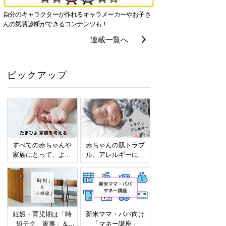
自分のキャラクターが作れるキャラメーカーやお子さ
んの気質診断ができるコンテンツも！
連載一覧へ
ピックアップ
すべての赤ちゃんや
赤ちゃんの肌トラブ
家族にとって、より
ル、アレルギーにつ
よい社会・環境とな
いて
ることをめざしてさ
まざまな課題を取材
し、発信していきま
す
妊娠・育児期は「時
新米ママ・パパ向け
短テク、家事」＆
「マネー講座」