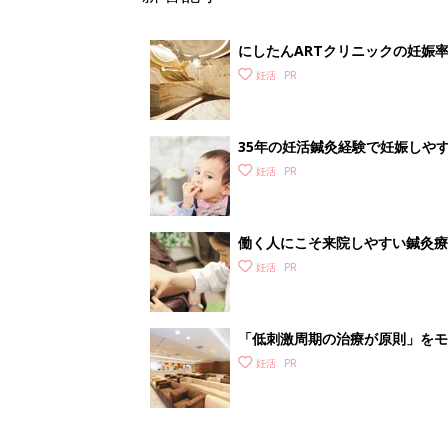
にしたんARTクリニックの妊娠
ク】
妊活
35年の妊活鍼灸経験で妊娠しや
美鍼灸院】
妊活
働く人にこそ来院しやすい鍼灸療
妊活
「低刺激周期の治療が原則」をモ
妊活