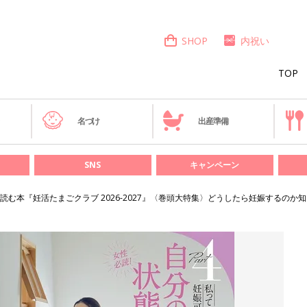
SHOP
内祝い
TOP
き
名づけ
出産準備
SNS
キャンペーン
む本『妊活たまごクラブ 2026-2027』〈巻頭大特集〉どうしたら妊娠するのか知