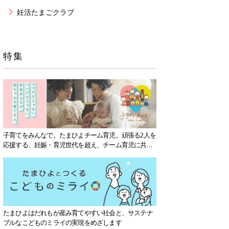
妊活たまごクラブ
特集
子育てをみんなで。たまひよチーム育児。頑張る2人を
応援する、妊娠・育児世代を超え、チーム育児に共感
する社会を目指していきます。
たまひよはだれもが産み育てやすい社会と、サステナ
ブルなこどものミライの実現をめざします