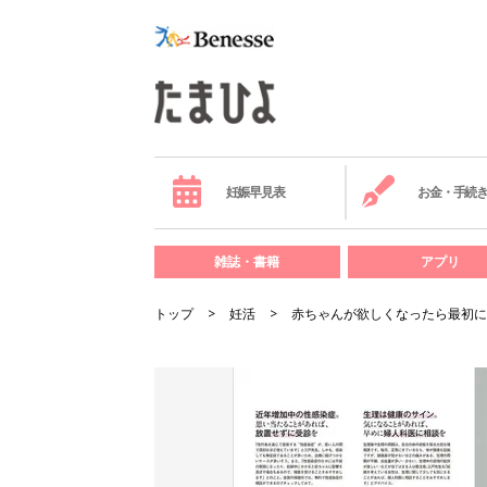
妊娠早見表
お金・手続
雑誌・書籍
アプリ
トップ
妊活
赤ちゃんが欲しくなったら最初に読