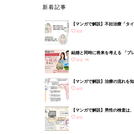
新着記事
【マンガで解説】不妊治療「タイ
診ガイドSTEP3
妊活
結婚と同時に将来を考える 「プレ
妊活
【マンガで解説】治療の流れを知
いて］
妊活
【マンガで解説】男性の検査は、
STEP1［男性が受ける検査編］
妊活