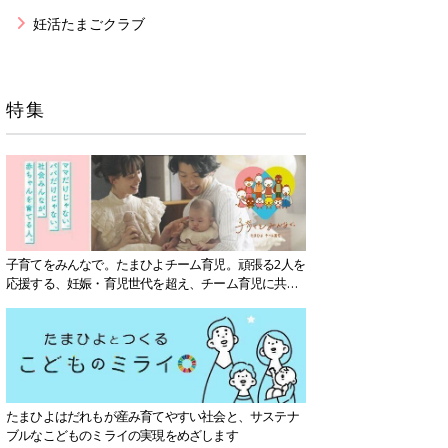
妊活たまごクラブ
特集
子育てをみんなで。たまひよチーム育児。頑張る2人を
応援する、妊娠・育児世代を超え、チーム育児に共感
する社会を目指していきます。
たまひよはだれもが産み育てやすい社会と、サステナ
ブルなこどものミライの実現をめざします