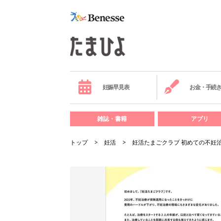
妊娠早見表
お金・手続
雑誌・書籍
アプリ
トップ
妊活
妊活たまごクラブ 初めての不妊治