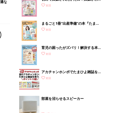
適な
ったら最初に読む本『初めてのたまご
妊活
クラブ 夏号』
まるごと1冊“出産準備”の本『たまご
クラブ 夏号』〈スペシャル大特集〉
妊活
夫婦で予習する 出産の教科書
育児の困ったがズバリ！解決する本
『ひよこクラブ 秋号』 4カ月～2才
妊活
になるまで、育児に役立つ情報がいっ
ぱい！
アカチャンホンポでたまひよ雑誌を買
うとポイント10倍【期間限定】
妊活
部屋を沼らせるスピーカー