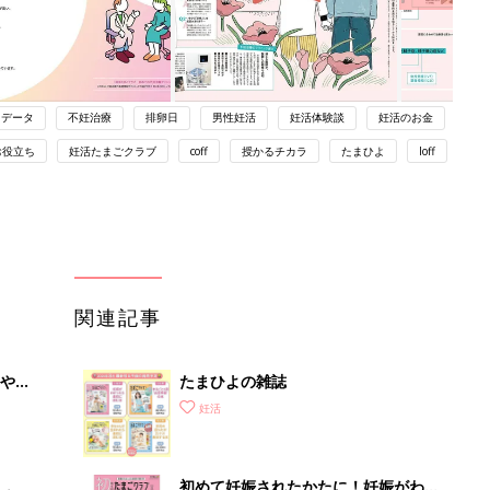
データ
不妊治療
排卵日
男性妊活
妊活体験談
妊活のお金
お役立ち
妊活たまごクラブ
coff
授かるチカラ
たまひよ
loff
関連記事
やす
たまひよの雑誌
っ
妊活
初めて妊娠されたかたに！妊娠がわか