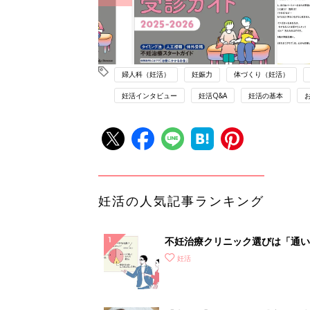
婦人科（妊活）
妊娠力
体づくり（妊活）
妊活インタビュー
妊活Q&A
妊活の基本
妊活の人気記事ランキング
不妊治療クリニック選びは「通い
さ」が大切！選び方、重要3カ条
妊活
て？