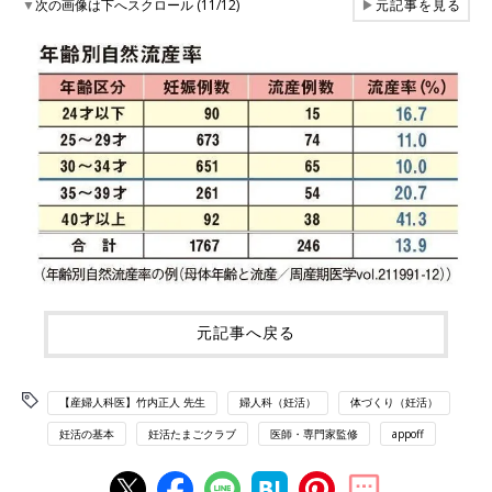
▼
次の画像は下へスクロール (11/12)
▶
元記事を見る
元記事へ戻る
【産婦人科医】竹内正人 先生
婦人科（妊活）
体づくり（妊活）
妊活の基本
妊活たまごクラブ
医師・専門家監修
appoff