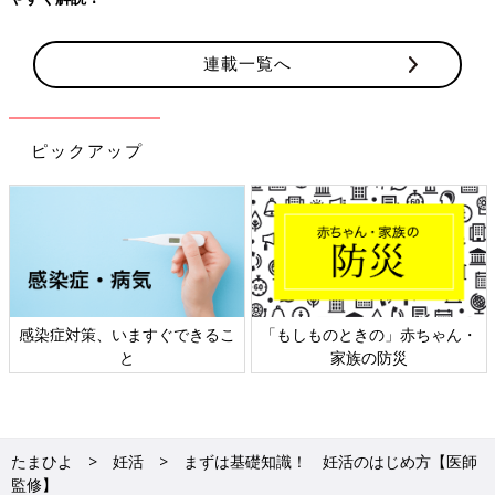
連載一覧へ
ピックアップ
すぐできるこ
「もしものときの」赤ちゃん・
日本外来小児科学会
家族の防災
ト検討会
たまひよ
妊活
まずは基礎知識！ 妊活のはじめ方【医師
監修】