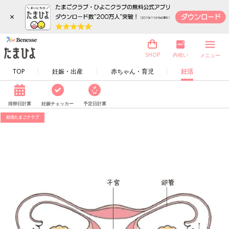
×
内祝い
SHOP
メニュー
TOP
妊娠・出産
赤ちゃん・育児
妊活
排卵日計算
妊娠チェッカー
予定日計算
妊活たまごクラブ