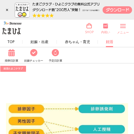
×
内祝い
SHOP
メニュー
TOP
妊娠・出産
赤ちゃん・育児
妊活
排卵日計算
妊娠チェッカー
予定日計算
妊活たまごクラブ