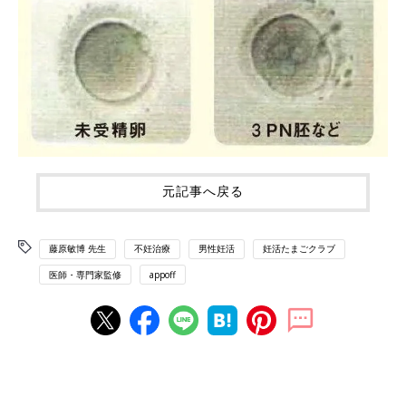
元記事へ戻る
藤原敏博 先生
不妊治療
男性妊活
妊活たまごクラブ
医師・専門家監修
appoff