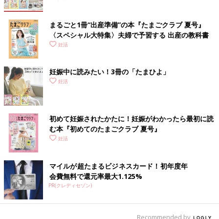
まるごと1冊“出産準備”の本『たまごクラブ 夏号』
〈スペシャル大特集〉夫婦で予習する 出産の教科書
妊活
妊娠中に読みたい！3冊の「たまひよ」
妊活
初めて妊娠されたかたに！妊娠がわかったら最初に読
む本『初めてのたまごクラブ 夏号』
妊活
マイルが超たまるビジネスカード！初年度年
会費無料で還元率最大1.125%
PR(クレディセゾン)
Recommended by