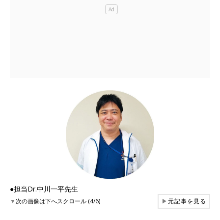
●担当Dr.中川一平先生
▼
次の画像は下へスクロール (4/6)
▶
元記事を見る