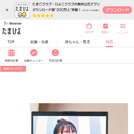
×
内祝い
SHOP
メニュー
TOP
妊娠・出産
赤ちゃん・育児
妊活
排卵日計算
妊娠チェッカー
予定日計算
妊活たまごクラブ