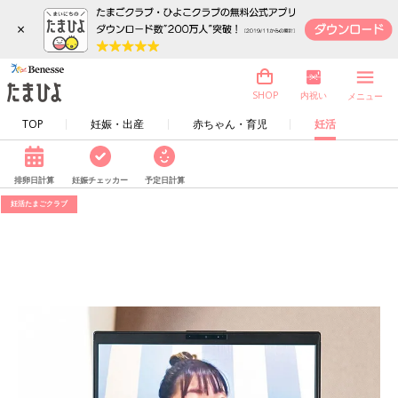
×
内祝い
SHOP
メニュー
TOP
妊娠・出産
赤ちゃん・育児
妊活
排卵日計算
妊娠チェッカー
予定日計算
妊活たまごクラブ