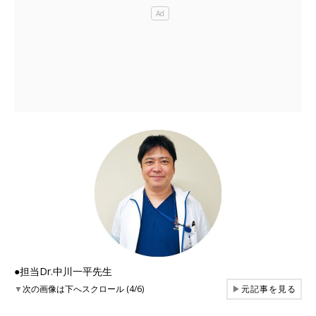
●担当Dr.中川一平先生
▼
次の画像は下へスクロール (4/6)
▶
元記事を見る