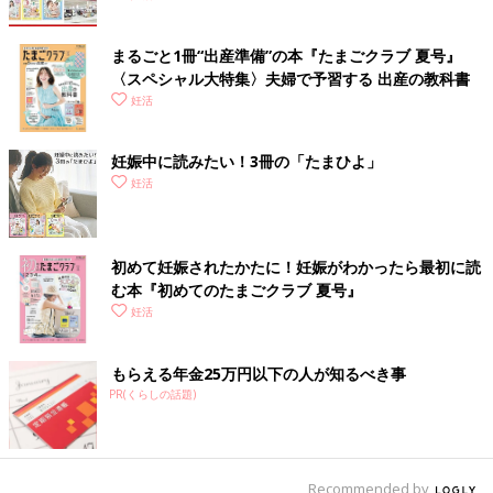
まるごと1冊“出産準備”の本『たまごクラブ 夏号』
〈スペシャル大特集〉夫婦で予習する 出産の教科書
妊活
妊娠中に読みたい！3冊の「たまひよ」
妊活
初めて妊娠されたかたに！妊娠がわかったら最初に読
む本『初めてのたまごクラブ 夏号』
妊活
もらえる年金25万円以下の人が知るべき事
PR(くらしの話題)
Recommended by