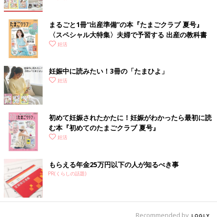
まるごと1冊“出産準備”の本『たまごクラブ 夏号』
〈スペシャル大特集〉夫婦で予習する 出産の教科書
妊活
妊娠中に読みたい！3冊の「たまひよ」
妊活
初めて妊娠されたかたに！妊娠がわかったら最初に読
む本『初めてのたまごクラブ 夏号』
妊活
もらえる年金25万円以下の人が知るべき事
PR(くらしの話題)
Recommended by