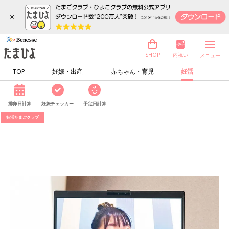
×
内祝い
SHOP
メニュー
TOP
妊娠・出産
赤ちゃん・育児
妊活
排卵日計算
妊娠チェッカー
予定日計算
妊活たまごクラブ