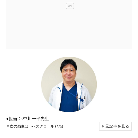
●担当Dr.中川一平先生
▼
次の画像は下へスクロール (4/6)
▶
元記事を見る