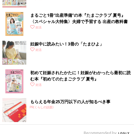
まるごと1冊“出産準備”の本『たまごクラブ 夏号』
〈スペシャル大特集〉夫婦で予習する 出産の教科書
妊活
妊娠中に読みたい！3冊の「たまひよ」
妊活
初めて妊娠されたかたに！妊娠がわかったら最初に読
む本『初めてのたまごクラブ 夏号』
妊活
もらえる年金25万円以下の人が知るべき事
PR(くらしの話題)
Recommended by