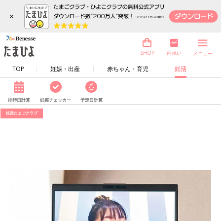
×
内祝い
SHOP
メニュー
TOP
妊娠・出産
赤ちゃん・育児
妊活
排卵日計算
妊娠チェッカー
予定日計算
妊活たまごクラブ