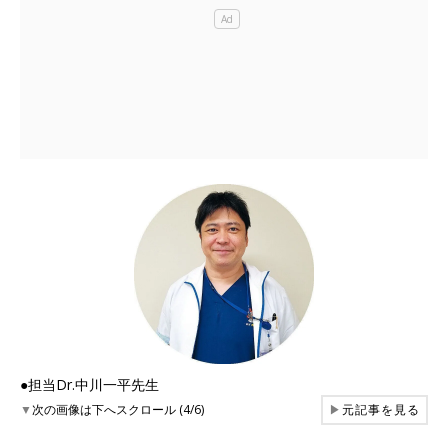
●担当Dr.中川一平先生
▼
次の画像は下へスクロール (4/6)
▶
元記事を見る