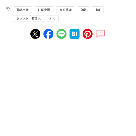
高齢出産
妊娠中期
妊娠後期
0歳
1歳
タレント・有名人
app