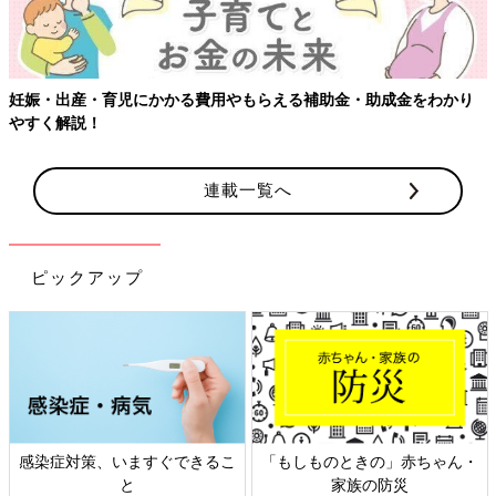
・助成金をわかり
【ワクチン接種できるものも】妊婦の感染症対策
連載一覧へ
ピックアップ
ものときの」赤ちゃん・
日本外来小児科学会リーフレッ
六星占術
家族の防災
ト検討会