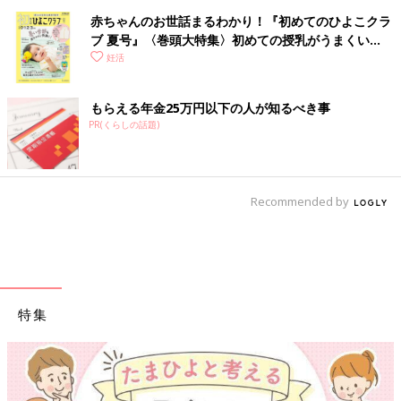
赤ちゃんのお世話まるわかり！『初めてのひよこクラ
ブ 夏号』〈巻頭大特集〉初めての授乳がうまくい
く！ おっぱい・ミルクの基本と夏のトラブル 解決テ
妊活
ク
もらえる年金25万円以下の人が知るべき事
PR(くらしの話題)
Recommended by
特集