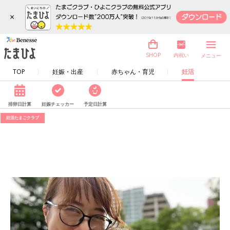
×
内祝い
SHOP
メニュー
TOP
妊娠・出産
赤ちゃん・育児
妊活
排卵日計算
妊娠チェッカー
予定日計算
妊活たまごクラブ