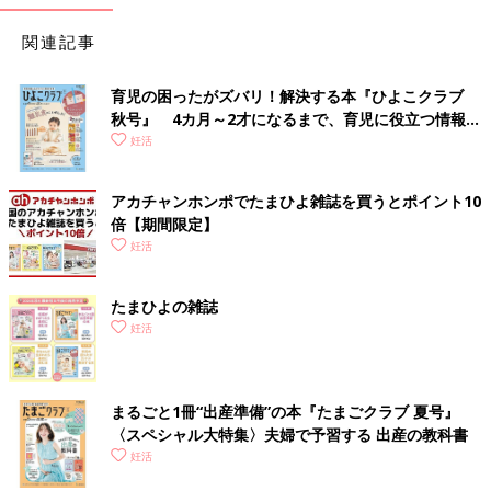
関連記事
育児の困ったがズバリ！解決する本『ひよこクラブ
秋号』 4カ月～2才になるまで、育児に役立つ情報が
いっぱい！
妊活
アカチャンホンポでたまひよ雑誌を買うとポイント10
倍【期間限定】
妊活
たまひよの雑誌
妊活
まるごと1冊“出産準備”の本『たまごクラブ 夏号』
〈スペシャル大特集〉夫婦で予習する 出産の教科書
妊活