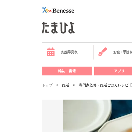
妊娠早見表
お金・手続
雑誌・書籍
アプリ
トップ
妊活
専門家監修・妊活ごはんレシピ【