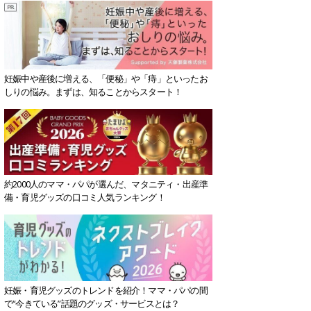
妊娠中や産後に増える、「便秘」や「痔」といったお
しりの悩み。まずは、知ることからスタート！
約2000人のママ・パパが選んだ、マタニティ・出産準
備・育児グッズの口コミ人気ランキング！
妊娠・育児グッズのトレンドを紹介！ママ・パパの間
で“今きている”話題のグッズ・サービスとは？