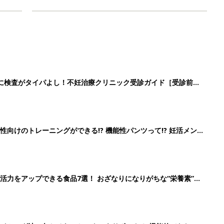
に検査がタイパよし！不妊治療クリニック受診ガイド［受診前の
向けのトレーニングができる!? 機能性パンツって!? 妊活メン
活力をアップできる食品7選！ おざなりになりがちな“栄養素”を