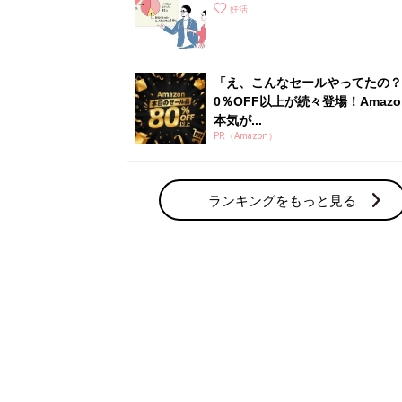
さ」が大切！選び方、重要3カ条
妊活
て？
「え、こんなセールやってたの？
0％OFF以上が続々登場！Amazo
本気が...
PR（Amazon）
ランキングをもっと見る