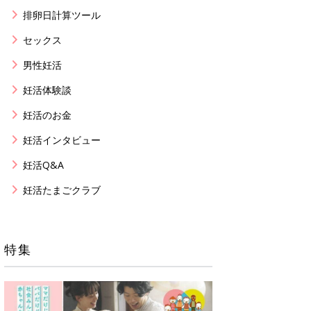
排卵日計算ツール
セックス
男性妊活
妊活体験談
妊活のお金
妊活インタビュー
妊活Q&A
妊活たまごクラブ
特集