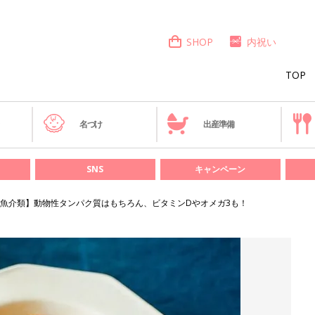
SHOP
内祝い
TOP
き
名づけ
出産準備
SNS
キャンペーン
魚介類】動物性タンパク質はもちろん、ビタミンDやオメガ3も！