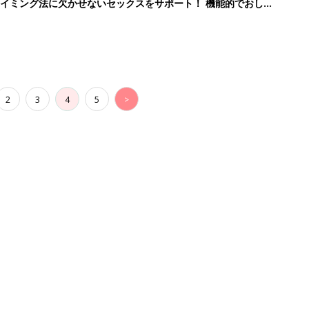
イミング法に欠かせないセックスをサポート！ 機能的でおしゃ
2
3
4
5
>