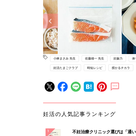
小林まさみ 先生
佐藤雄一 先生
妊娠力
体
妊活たまごクラブ
時短レシピ
授かるチカラ
妊活の人気記事ランキング
不妊治療クリニック選びは「通い