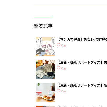
新着記事
【マンガで解説】男女2人で同時
準備＆心得］
妊活
【最新・妊活サポートグッズ】男性
ズアイテムをご紹介
妊活
【最新・妊活サポートグッズ】妊
補おう
妊活