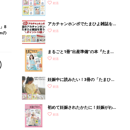
っ
妊活
アカチャンホンポでたまひよ雑誌を買
」8
うとポイント10倍【期間限定】
妊活
nの
まるごと1冊“出産準備”の本『たまご
クラブ 夏号』〈スペシャル大特集〉
妊活
夫婦で予習する 出産の教科書
妊娠中に読みたい！3冊の「たまひ
よ」
妊活
初めて妊娠されたかたに！妊娠がわか
ったら最初に読む本『初めてのたまご
妊活
クラブ 夏号』