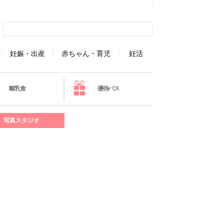
妊娠・出産
赤ちゃん・育児
妊活
離乳食
優待パス
写真スタジオ