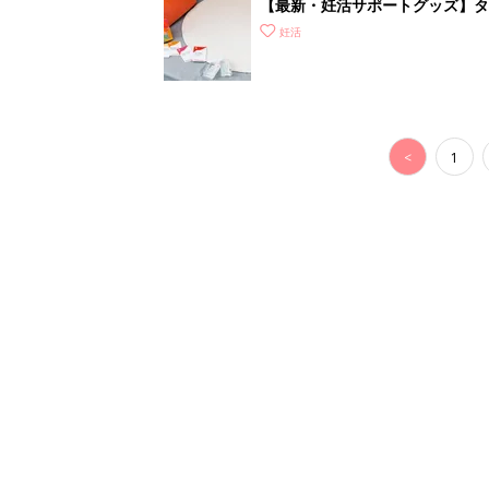
【最新・妊活サポートグッズ】タ
れな“ラブグッズ”を紹介
妊活
<
1