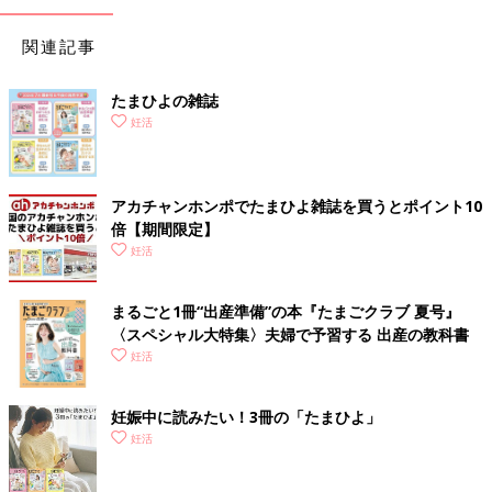
関連記事
たまひよの雑誌
妊活
アカチャンホンポでたまひよ雑誌を買うとポイント10
倍【期間限定】
妊活
まるごと1冊“出産準備”の本『たまごクラブ 夏号』
〈スペシャル大特集〉夫婦で予習する 出産の教科書
妊活
妊娠中に読みたい！3冊の「たまひよ」
妊活