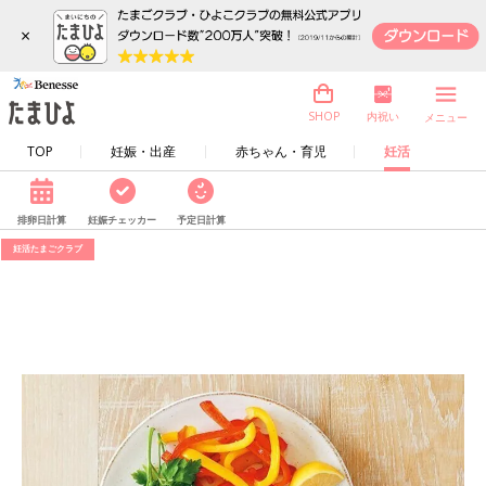
×
内祝い
SHOP
メニュー
TOP
妊娠・出産
赤ちゃん・育児
妊活
排卵日計算
妊娠チェッカー
予定日計算
妊活たまごクラブ