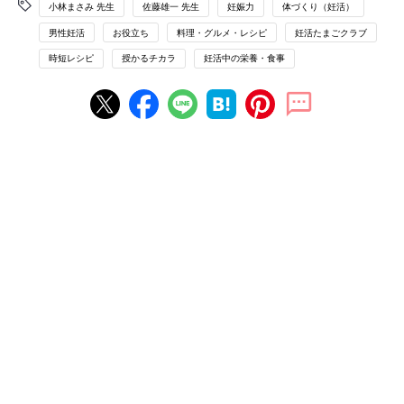
小林まさみ 先生
佐藤雄一 先生
妊娠力
体づくり（妊活）
男性妊活
お役立ち
料理・グルメ・レシピ
妊活たまごクラブ
時短レシピ
授かるチカラ
妊活中の栄養・食事