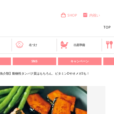
SHOP
内祝い
TOP
き
名づけ
出産準備
SNS
キャンペーン
魚介類】動物性タンパク質はもちろん、ビタミンDやオメガ3も！