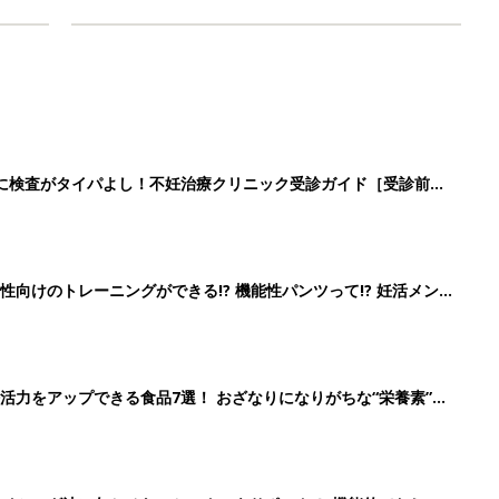
に検査がタイパよし！不妊治療クリニック受診ガイド［受診前の
向けのトレーニングができる!? 機能性パンツって!? 妊活メン
活力をアップできる食品7選！ おざなりになりがちな“栄養素”を