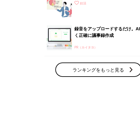
さ」が大切！選び方、重要3カ条
妊活
て？
録音をアップロードするだけ。A
く正確に議事録作成
PR（カイタヨ）
ランキングをもっと見る