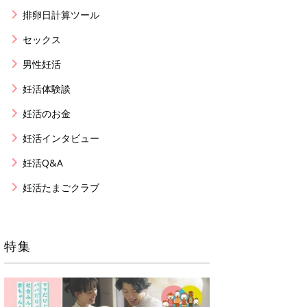
排卵日計算ツール
セックス
男性妊活
妊活体験談
妊活のお金
妊活インタビュー
妊活Q&A
妊活たまごクラブ
特集