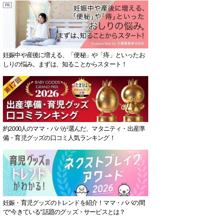
妊娠中や産後に増える、「便秘」や「痔」といったお
しりの悩み。まずは、知ることからスタート！
約2000人のママ・パパが選んだ、マタニティ・出産準
備・育児グッズの口コミ人気ランキング！
妊娠・育児グッズのトレンドを紹介！ママ・パパの間
で“今きている”話題のグッズ・サービスとは？