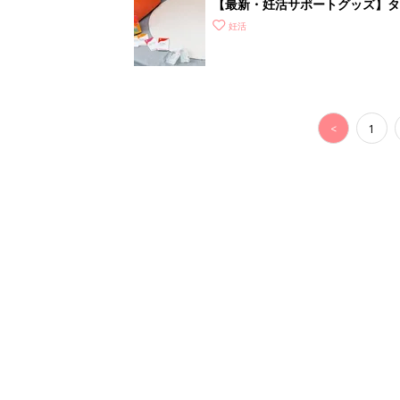
【最新・妊活サポートグッズ】タ
れな“ラブグッズ”を紹介
妊活
<
1