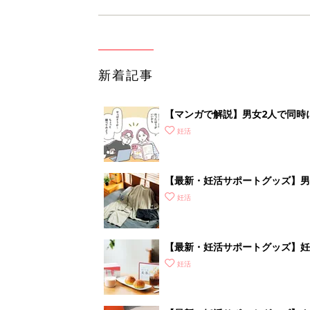
新着記事
【マンガで解説】男女2人で同時
準備＆心得］
妊活
【最新・妊活サポートグッズ】男性
ズアイテムをご紹介
妊活
【最新・妊活サポートグッズ】妊
補おう
妊活