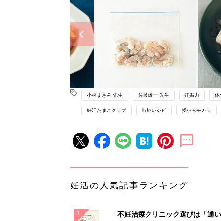
小林まさみ 先生
佐藤雄一 先生
妊娠力
体
妊活たまごクラブ
時短レシピ
授かるチカラ
妊活の人気記事ランキング
不妊治療クリニック選びは「通い