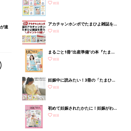
っ
妊活
アカチャンホンポでたまひよ雑誌を買
Iが速
うとポイント10倍【期間限定】
妊活
まるごと1冊“出産準備”の本『たまご
クラブ 夏号』〈スペシャル大特集〉
妊活
夫婦で予習する 出産の教科書
妊娠中に読みたい！3冊の「たまひ
よ」
妊活
初めて妊娠されたかたに！妊娠がわか
ったら最初に読む本『初めてのたまご
妊活
クラブ 夏号』