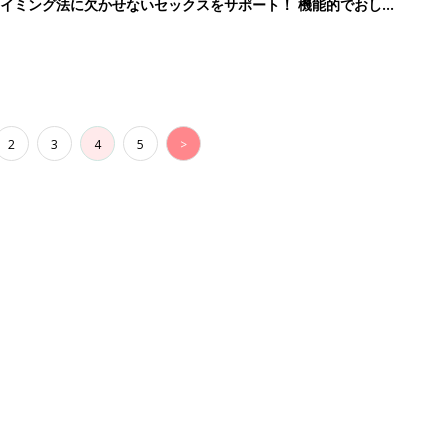
イミング法に欠かせないセックスをサポート！ 機能的でおしゃ
2
3
4
5
>