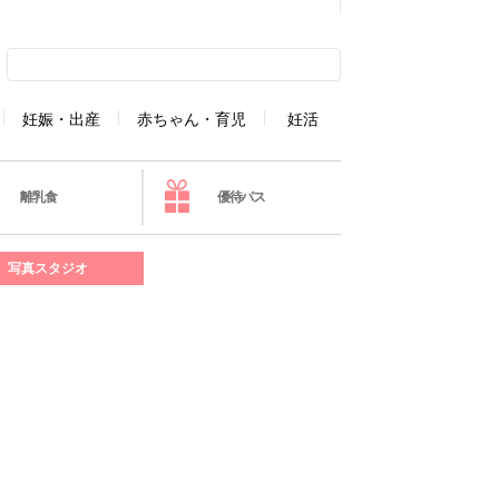
妊娠・出産
赤ちゃん・育児
妊活
離乳食
優待パス
写真スタジオ