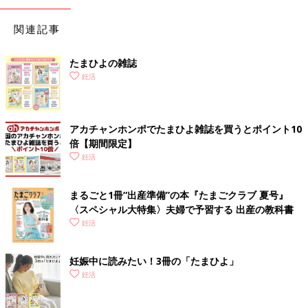
関連記事
たまひよの雑誌
妊活
アカチャンホンポでたまひよ雑誌を買うとポイント10
倍【期間限定】
妊活
まるごと1冊“出産準備”の本『たまごクラブ 夏号』
〈スペシャル大特集〉夫婦で予習する 出産の教科書
妊活
妊娠中に読みたい！3冊の「たまひよ」
妊活