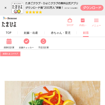
×
内祝い
SHOP
メニュー
TOP
妊娠・出産
赤ちゃん・育児
妊活
排卵日計算
妊娠チェッカー
予定日計算
妊活たまごクラブ