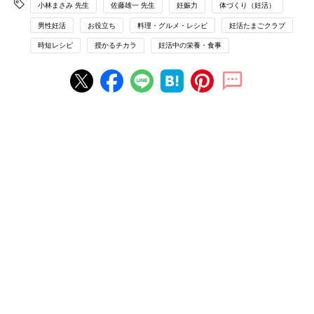
小林まさみ 先生
佐藤雄一 先生
妊娠力
体づくり（妊活）
男性妊活
お役立ち
料理・グルメ・レシピ
妊活たまごクラブ
時短レシピ
授かるチカラ
妊活中の栄養・食事