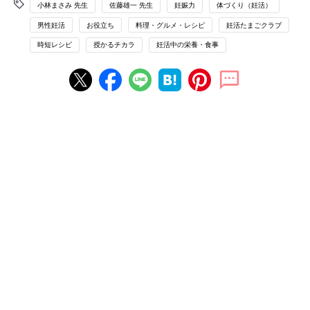
小林まさみ 先生
佐藤雄一 先生
妊娠力
体づくり（妊活）
男性妊活
お役立ち
料理・グルメ・レシピ
妊活たまごクラブ
時短レシピ
授かるチカラ
妊活中の栄養・食事