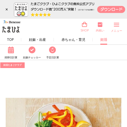
×
内祝い
SHOP
メニュー
TOP
妊娠・出産
赤ちゃん・育児
妊活
排卵日計算
妊娠チェッカー
予定日計算
妊活たまごクラブ