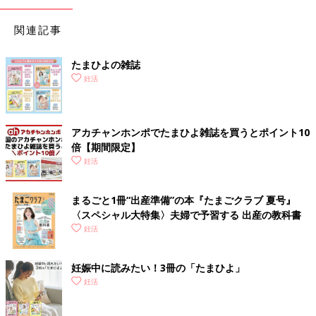
関連記事
たまひよの雑誌
妊活
アカチャンホンポでたまひよ雑誌を買うとポイント10
倍【期間限定】
妊活
まるごと1冊“出産準備”の本『たまごクラブ 夏号』
〈スペシャル大特集〉夫婦で予習する 出産の教科書
妊活
妊娠中に読みたい！3冊の「たまひよ」
妊活