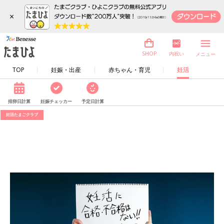
×
内祝い
SHOP
メニュー
TOP
妊娠・出産
赤ちゃん・育児
妊活
排卵日計算
妊娠チェッカー
予定日計算
妊活たまごクラブ