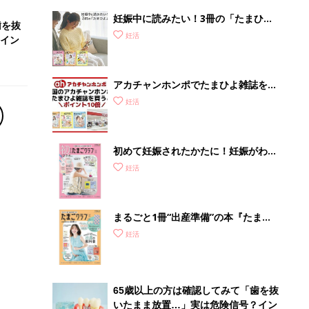
妊娠中に読みたい！3冊の「たまひ
歯を抜
よ」
妊活
イン
アカチャンホンポでたまひよ雑誌を買
うとポイント10倍【期間限定】
妊活
初めて妊娠されたかたに！妊娠がわか
ったら最初に読む本『初めてのたまご
妊活
クラブ 夏号』
まるごと1冊“出産準備”の本『たまご
クラブ 夏号』〈スペシャル大特集〉
妊活
夫婦で予習する 出産の教科書
65歳以上の方は確認してみて「歯を抜
いたまま放置…」実は危険信号？イン