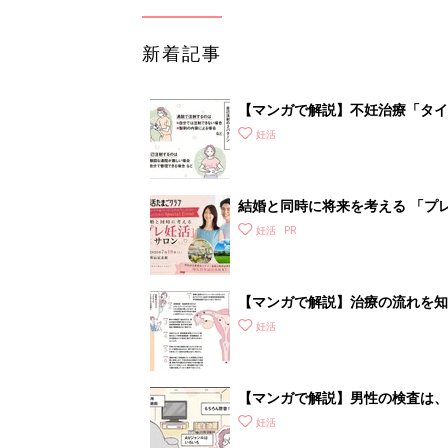
新着記事
【マンガで解説】不妊治療「タイ
診ガイドSTEP3
妊活
結婚と同時に将来を考える 「プレ
妊活
【マンガで解説】治療の流れを知
いて］
妊活
【マンガで解説】男性の検査は、
STEP1［男性が受ける検査編］
妊活