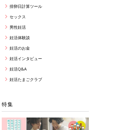
排卵日計算ツール
セックス
男性妊活
妊活体験談
妊活のお金
妊活インタビュー
妊活Q&A
妊活たまごクラブ
特集