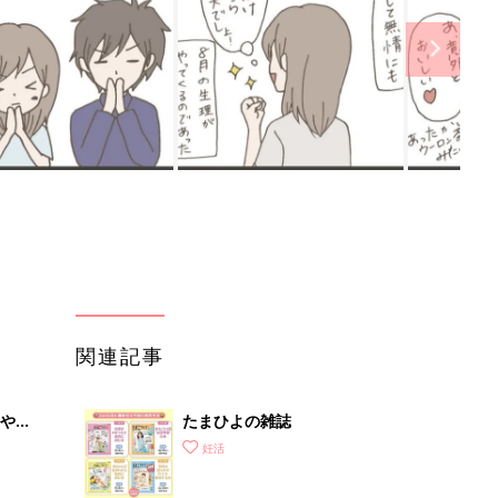
関連記事
やす
たまひよの雑誌
っ
妊活