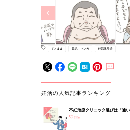
てとまま
日記・マンガ
妊活体験談
妊活の人気記事ランキング
不妊治療クリニック選びは「通い
さ」が大切！選び方、重要3カ条
妊活
て？