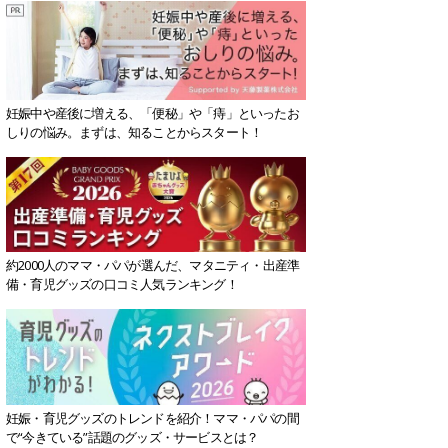
妊娠中や産後に増える、「便秘」や「痔」といったお
しりの悩み。まずは、知ることからスタート！
約2000人のママ・パパが選んだ、マタニティ・出産準
備・育児グッズの口コミ人気ランキング！
妊娠・育児グッズのトレンドを紹介！ママ・パパの間
で“今きている”話題のグッズ・サービスとは？