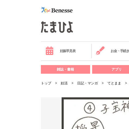
妊娠早見表
お金・手続
雑誌・書籍
アプリ
トップ
妊活
日記・マンガ
てとまま