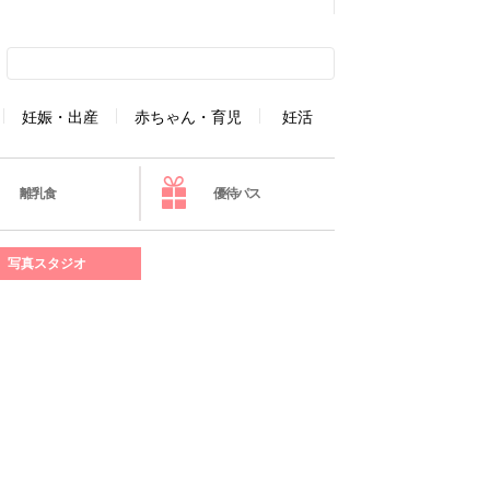
妊娠・出産
赤ちゃん・育児
妊活
離乳食
優待パス
写真スタジオ