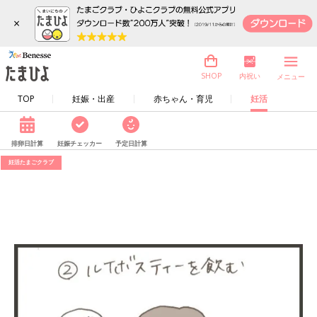
×
内祝い
SHOP
メニュー
TOP
妊娠・出産
赤ちゃん・育児
妊活
排卵日計算
妊娠チェッカー
予定日計算
妊活たまごクラブ