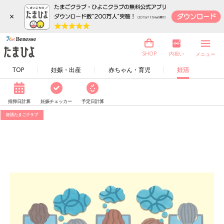
×
内祝い
SHOP
メニュー
TOP
妊娠・出産
赤ちゃん・育児
妊活
排卵日計算
妊娠チェッカー
予定日計算
妊活たまごクラブ