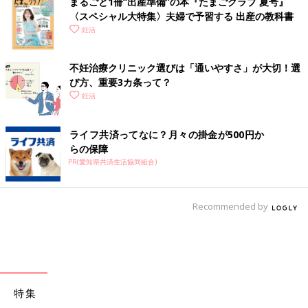
まるごと1冊“出産準備”の本『たまごクラブ 夏号』
〈スペシャル大特集〉夫婦で予習する 出産の教科書
妊活
不妊治療クリニック選びは「通いやすさ」が大切！選
び方、重要3カ条って？
妊活
ライフ共済ってなに？月々の掛金が500円か
らの保障
PR(愛知県共済生活協同組合)
Recommended by
特集