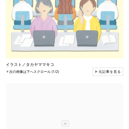
イラスト／タカヤママキコ
▼
次の画像は下へスクロール (1/2)
▶
元記事を見る