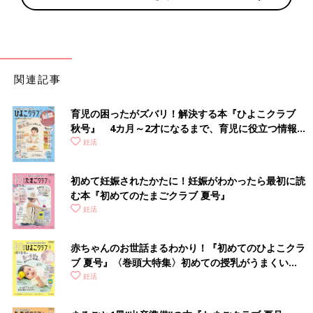
関連記事
育児の困ったがズバリ！解決する本『ひよこクラブ
秋号』 4カ月～2才になるまで、育児に役立つ情報が
いっぱい！
妊活
初めて妊娠されたかたに！妊娠がわかったら最初に読
む本『初めてのたまごクラブ 夏号』
妊活
赤ちゃんのお世話まるわかり！『初めてのひよこクラ
ブ 夏号』〈巻頭大特集〉初めての授乳がうまくい
く！ おっぱい・ミルクの基本と夏のトラブル 解決テ
妊活
ク