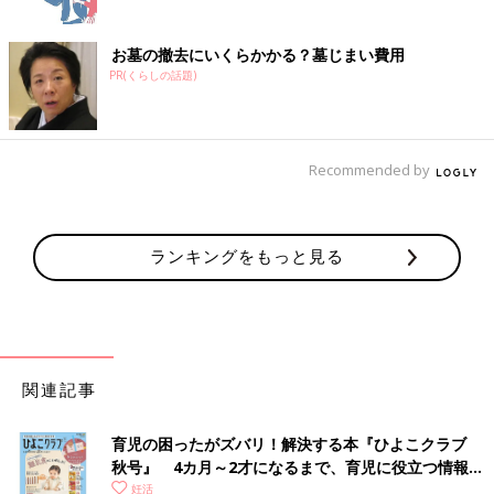
お墓の撤去にいくらかかる？墓じまい費用
PR(くらしの話題)
Recommended by
ランキングをもっと見る
関連記事
育児の困ったがズバリ！解決する本『ひよこクラブ
秋号』 4カ月～2才になるまで、育児に役立つ情報が
いっぱい！
妊活