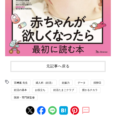
元記事へ戻る
宮﨑薫 先生
婦人科（妊活）
妊娠力
データ
排卵日
妊活の基本
お役立ち
妊活たまごクラブ
授かるチカラ
医師・専門家監修