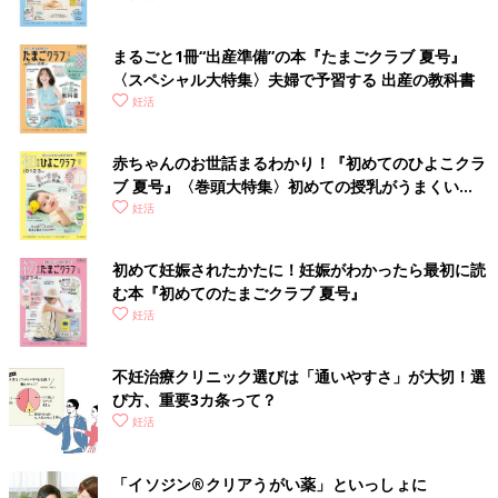
まるごと1冊“出産準備”の本『たまごクラブ 夏号』
〈スペシャル大特集〉夫婦で予習する 出産の教科書
妊活
赤ちゃんのお世話まるわかり！『初めてのひよこクラ
ブ 夏号』〈巻頭大特集〉初めての授乳がうまくい
く！ おっぱい・ミルクの基本と夏のトラブル 解決テ
妊活
ク
初めて妊娠されたかたに！妊娠がわかったら最初に読
む本『初めてのたまごクラブ 夏号』
妊活
不妊治療クリニック選びは「通いやすさ」が大切！選
び方、重要3カ条って？
妊活
「イソジン®クリアうがい薬」といっしょに