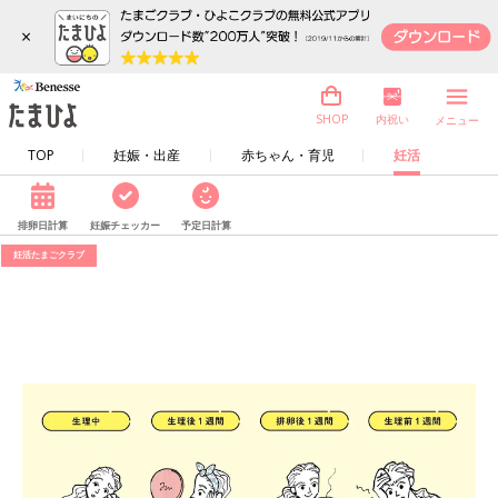
×
内祝い
SHOP
メニュー
TOP
妊娠・出産
赤ちゃん・育児
妊活
排卵日計算
妊娠チェッカー
予定日計算
妊活たまごクラブ