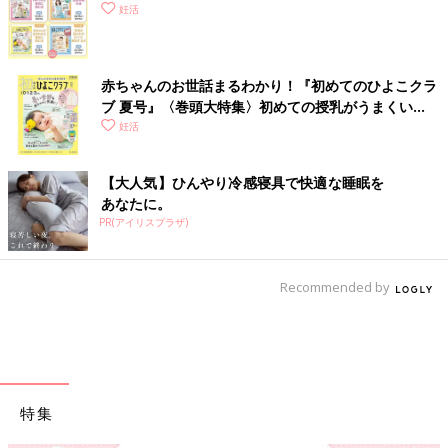
妊活
赤ちゃんのお世話まるわかり！『初めてのひよこクラ
ブ 夏号』〈巻頭大特集〉初めての授乳がうまくい
く！ おっぱい・ミルクの基本と夏のトラブル 解決テ
妊活
ク
【大人気】ひんやり冷感寝具で快適な睡眠を
あなたに。
PR(アイリスプラザ)
Recommended by
特集