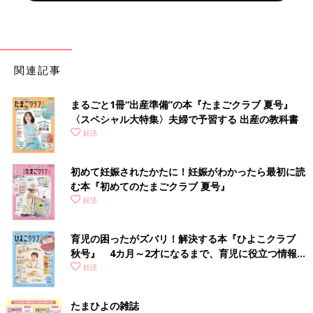
関連記事
まるごと1冊“出産準備”の本『たまごクラブ 夏号』
〈スペシャル大特集〉夫婦で予習する 出産の教科書
妊活
初めて妊娠されたかたに！妊娠がわかったら最初に読
む本『初めてのたまごクラブ 夏号』
妊活
育児の困ったがズバリ！解決する本『ひよこクラブ
秋号』 4カ月～2才になるまで、育児に役立つ情報が
いっぱい！
妊活
たまひよの雑誌