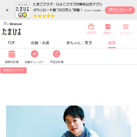
×
内祝い
SHOP
メニュー
TOP
妊娠・出産
赤ちゃん・育児
妊活
排卵日計算
妊娠チェッカー
予定日計算
妊活たまごクラブ