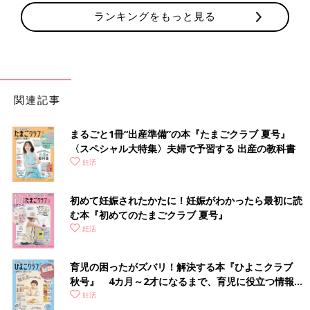
ランキングをもっと見る
関連記事
まるごと1冊“出産準備”の本『たまごクラブ 夏号』
〈スペシャル大特集〉夫婦で予習する 出産の教科書
妊活
初めて妊娠されたかたに！妊娠がわかったら最初に読
む本『初めてのたまごクラブ 夏号』
妊活
育児の困ったがズバリ！解決する本『ひよこクラブ
秋号』 4カ月～2才になるまで、育児に役立つ情報が
いっぱい！
妊活