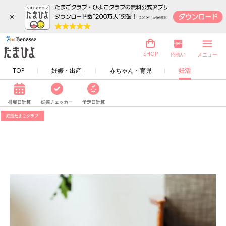
×
内祝い
SHOP
メニュー
TOP
妊娠・出産
赤ちゃん・育児
妊活
排卵日計算
妊娠チェッカー
予定日計算
妊活たまごクラブ