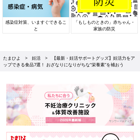
できるこ
「もしものときの」赤ちゃん・
日本外来小児科学会リ
家族の防災
ト検討会
たまひよ
妊活
【最新・妊活サポートグッズ】妊活力をア
ップできる食品7選！ おざなりになりがちな“栄養素”を補おう