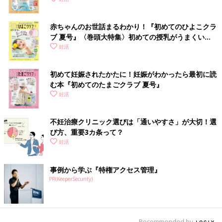
赤ちゃんのお世話まるわかり！『初めてのひよこクラ
ブ 夏号』〈巻頭大特集〉初めての授乳がうまくい
く！ おっぱい・ミルクの基本と夏のトラブル 解決テ
妊活
ク
初めて妊娠されたかたに！妊娠がわかったら最初に読
む本『初めてのたまごクラブ 夏号』
妊活
不妊治療クリニック選びは「通いやすさ」が大切！選
び方、重要3カ条って？
妊活
事例から学ぶ『特権アクセス管理』
PR(KeeperSecurity)
Recommended by