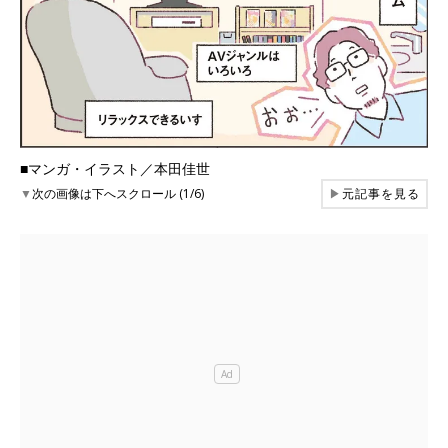
■マンガ・イラスト／本田佳世
▼
次の画像は下へスクロール (1/6)
▶
元記事を見る