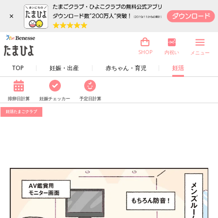
×
内祝い
SHOP
メニュー
TOP
妊娠・出産
赤ちゃん・育児
妊活
排卵日計算
妊娠チェッカー
予定日計算
妊活たまごクラブ