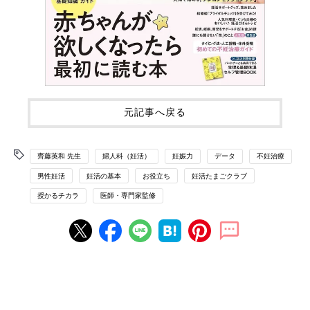
元記事へ戻る
齊藤英和 先生
婦人科（妊活）
妊娠力
データ
不妊治療
男性妊活
妊活の基本
お役立ち
妊活たまごクラブ
授かるチカラ
医師・専門家監修