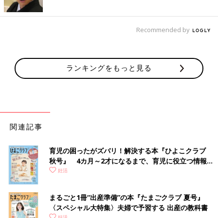
Recommended by
ランキングをもっと見る
関連記事
育児の困ったがズバリ！解決する本『ひよこクラブ
秋号』 4カ月～2才になるまで、育児に役立つ情報が
いっぱい！
妊活
まるごと1冊“出産準備”の本『たまごクラブ 夏号』
〈スペシャル大特集〉夫婦で予習する 出産の教科書
妊活