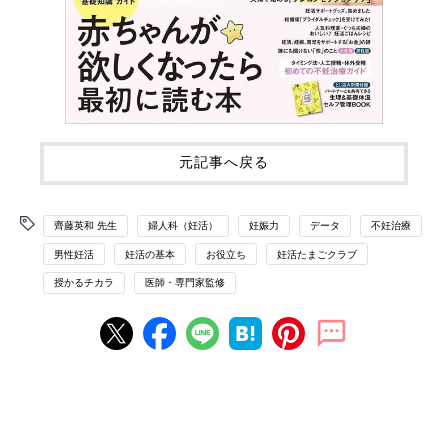
元記事へ戻る
齊藤英和 先生
婦人科（妊活）
妊娠力
データ
不妊治療
男性妊活
妊活の基本
お役立ち
妊活たまごクラブ
授かるチカラ
医師・専門家監修