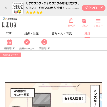
×
内祝い
SHOP
メニュー
TOP
妊娠・出産
赤ちゃん・育児
妊活
排卵日計算
妊娠チェッカー
予定日計算
妊活たまごクラブ