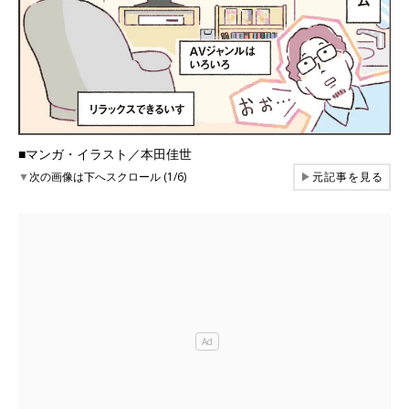
■マンガ・イラスト／本田佳世
▼
次の画像は下へスクロール (1/6)
▶
元記事を見る