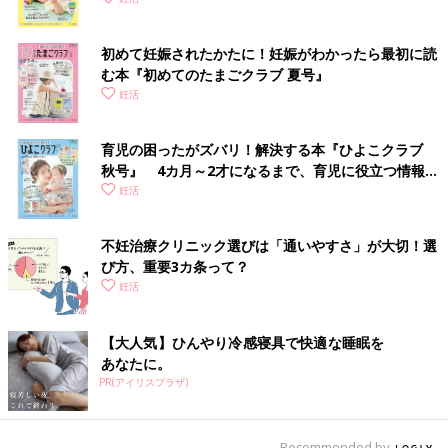
ク
初めて妊娠されたかたに！妊娠がわかったら最初に読
む本『初めてのたまごクラブ 夏号』
妊活
育児の困ったがズバリ！解決する本『ひよこクラブ
秋号』 4カ月～2才になるまで、育児に役立つ情報が
いっぱい！
妊活
不妊治療クリニック選びは「通いやすさ」が大切！選
び方、重要3カ条って？
妊活
【大人気】ひんやり冷感寝具で快適な睡眠を
あなたに。
PR(アイリスプラザ)
Recommended by