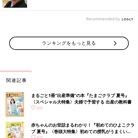
Recommended by
ランキングをもっと見る
関連記事
まるごと1冊“出産準備”の本『たまごクラブ 夏号』
〈スペシャル大特集〉夫婦で予習する 出産の教科書
妊活
赤ちゃんのお世話まるわかり！『初めてのひよこクラ
ブ 夏号』〈巻頭大特集〉初めての授乳がうまくい
く！ おっぱい・ミルクの基本と夏のトラブル 解決テ
妊活