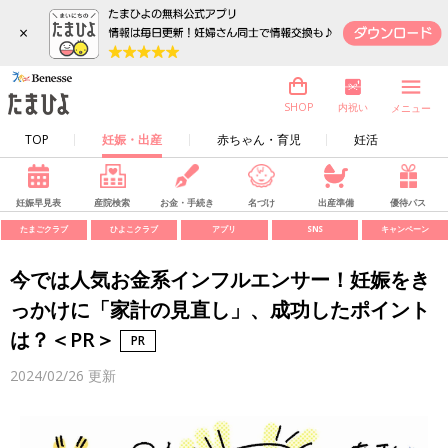
×
内祝い
SHOP
メニュー
TOP
妊娠・出産
赤ちゃん・育児
妊活
妊娠早見表
産院検索
お金・手続き
名づけ
出産準備
優待パス
たまごクラブ
ひよこクラブ
アプリ
SNS
キャンペーン
今では人気お金系インフルエンサー！妊娠をき
っかけに「家計の見直し」、成功したポイント
は？＜PR＞
2024/02/26
更新