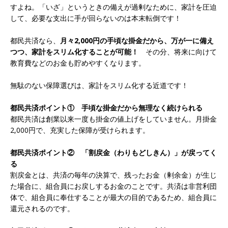
すよね。「いざ」というときの備えが過剰なために、家計を圧迫
して、必要な支出に手が回らないのは本末転倒です！
都民共済なら、
月々2,000円の手頃な掛金だから、万が一に備え
つつ、家計をスリム化することが可能！
その分、将来に向けて
教育費などのお金も貯めやすくなります。
無駄のない保障選びは、家計をスリム化する近道です！
都民共済ポイント① 手頃な掛金だから無理なく続けられる
都民共済は創業以来一度も掛金の値上げをしていません。月掛金
2,000円で、充実した保障が受けられます。
都民共済ポイント② 「割戻金（わりもどしきん）」が戻ってく
る
割戻金とは、共済の毎年の決算で、残ったお金（剰余金）が生じ
た場合に、組合員にお戻しするお金のことです。共済は非営利団
体で、組合員に奉仕することが最大の目的であるため、組合員に
還元されるのです。