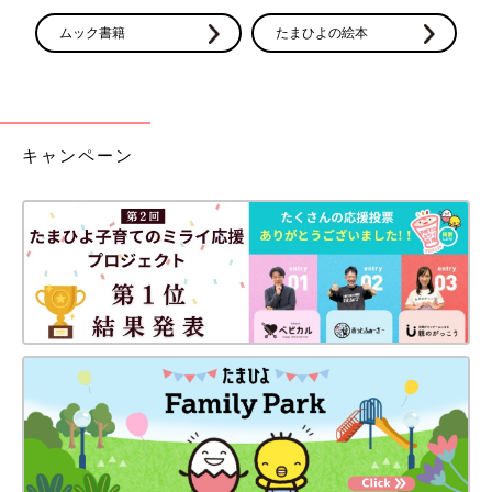
ムック書籍
たまひよの絵本
キャンペーン
※写真は、立体ファイバー敷ふとんのベビー布団セット（レギュ
ラーサイズ）
1万4990円
収納バッグに、立体ファイバー使用の敷布団、シーツ、掛け布
団、掛け布団カバー、枕がセットに。
公式サイトで見る
Amazonで見る
楽天市場で見る