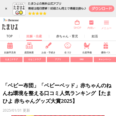
×
内祝い
SHOP
メニュー
TOP
妊娠・出産
赤ちゃん・育児
妊活
妊娠早見表
産院検索
お金・手続き
名づけ
出産準備
優待パス
たまごクラブ
ひよこクラブ
アプリ
SNS
キャンペーン
「ベビー布団」「ベビーベッド」赤ちゃんのね
んね環境を整える口コミ人気ランキング【たま
ひよ 赤ちゃんグッズ大賞2025】
2025/01/31
更新