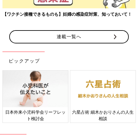
【ワクチン接種できるものも】妊婦の感染症対策、知っておいて！
連載一覧へ
※写真は、ベビーふとん 7点セット スタークラウド
1万5180円
ピックアップ
基本の寝具の7点セット。防水シーツとキルトパッドが一つにな
った防水キルトパッドやまる洗い可能な掛け布団（洗濯ネット使
用）など、どれも手入れしやすい。
[口コミ]
●軽くてコンパクトに収納できて、置き場所をとらない。
（青森県／生後1年ベビーのパパ）
●敷布団が適度なかたさで安心。価格も手ごろ。（埼玉県
日本外来小児科学会リーフレッ
六星占術 細木かおりさんの人生
／生後3カ月ベビーのパパ）
ト検討会
相談
●肌触りのよさと、やさしい雰囲気のデザインがお気に入
り。（広島県／産後1年のママ）