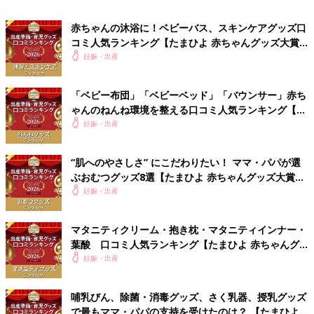
赤ちゃんの沐浴に！ベビーバス、スキンケアグッズ口
コミ人気ランキング【たまひよ 赤ちゃんグッズ大賞
※写真は、nishikawa のベビー羽毛組ふとん６点セット
2026】
妊娠・出産
3万8500円
「ベビー布団」「ベビーベッド」「バウンサー」赤ち
ムレ感を軽減する構造の敷布団で、汗っかきな赤ちゃんも快適に
ゃんのねんね環境を整える口コミ人気ランキング【た
眠れる。洗濯機で洗える点も◎。
まひよ 赤ちゃんグッズ大賞2026】
妊娠・出産
[口コミ]
“肌へのやさしさ” にこだわりたい！ ママ・パパが選
●吸水性、保湿性、通気性すべてにおいて申し分なし。高
ぶおむつグッズ8選【たまひよ 赤ちゃんグッズ大賞
品質でも、洗濯機でまる洗いできるなど、扱いやすく大満
2026】
妊娠・出産
足。（京都府／生後10カ月ベビーのパパ）
●敷布団に適度なかたさがあり、安心して使える。へたら
ない点も◎。（広島県／産後10カ月のママ）
マタニティクリーム・抱き枕・マタニティインナー・
葉酸 口コミ人気ランキング【たまひよ 赤ちゃんグ
ッズ大賞2026】
妊娠・出産
公式サイトで見る
哺乳びん、除菌・消毒グッズ、さく乳器、授乳グッズ
Amazonで見る
で最もママ・パパの支持を受けたのは？ 【たまひよ