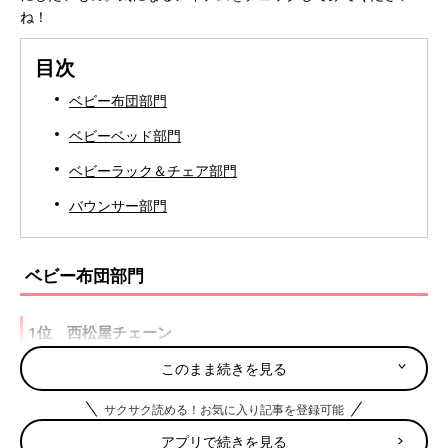
ね！
目次
ベビー布団部門
ベビーベッド部門
ベビーラック＆チェア部門
バウンサー部門
ベビー布団部門
1位 西松屋チェーン
このまま続きを見る
昨年1位にランクアップした順位をキープ。10点セットで1万円
以下という価格に、「これを買えば必要なものがすべてそろう」
サクサク読める！お気に入り記事を登録可能
というコスパのよさを、多くのママ・パパが支持。ほどよいかた
アプリで続きを見る
さの敷布団や、肌触りのいい掛け布団といった、品質の高さにも