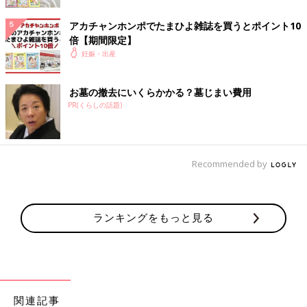
「寝具といえば定評のあるブランド」という老舗への信頼感か
アカチャンホンポでたまひよ雑誌を買うとポイント10
ら、赤ちゃん用にも選びたいという声が目立ちました。顔や体が
倍【期間限定】
沈み込まない構造の敷布団も、人気の理由。
妊娠・出産
お墓の撤去にいくらかかる？墓じまい費用
PR(くらしの話題)
Recommended by
ランキングをもっと見る
関連記事