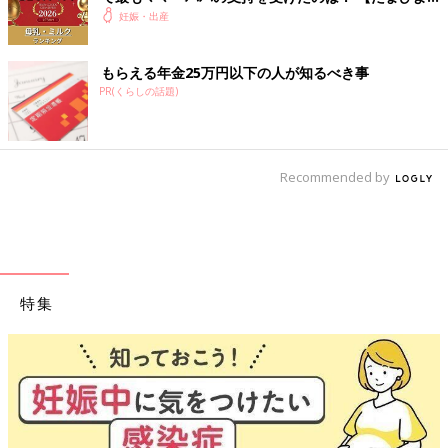
赤ちゃんグッズ大賞2026】
妊娠・出産
3位 アカチャンホンポ
もらえる年金25万円以下の人が知るべき事
肌触りのよさや丈夫さといった品質のよさが高評価。「便利な防
PR(くらしの話題)
水キルトパッドもついたセット内容にもかかわらず、価格がお手
ごろ」と支持を集めています。
Recommended by
特集