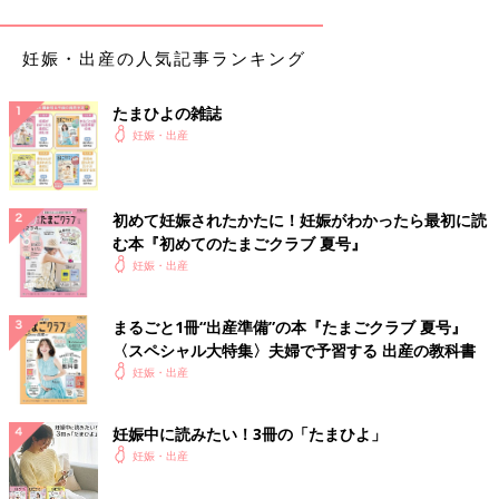
※写真は、エルフィンドール
ベビー布団
10点セット ヒツジムー
ンスター
妊娠・出産の人気記事ランキング
9898円
たまひよの雑誌
赤ちゃんのねんねに必要な寝具一式と、おむつ替えシートがセッ
妊娠・出産
トに。赤ちゃんの体をしっかり支えてくれることが、固わたの敷
布団の特長で、ヒツジ柄のデザインがかわいらしい。フィッティ
ングシーツは2枚入りで洗い替えに便利。
初めて妊娠されたかたに！妊娠がわかったら最初に読
む本『初めてのたまごクラブ 夏号』
[口コミ]
妊娠・出産
●品質のよさと手ごろな価格のバランスが◎。（愛知県／
産後2カ月のママ）
●ぐっすり寝てくれる。洗えるカバーの取り外しもしやす
まるごと1冊“出産準備”の本『たまごクラブ 夏号』
〈スペシャル大特集〉夫婦で予習する 出産の教科書
い。（兵庫県／産後4カ月のママ）
妊娠・出産
公式サイトで見る
妊娠中に読みたい！3冊の「たまひよ」
妊娠・出産
2位 nishikawa