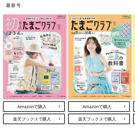
最新号
公式サイトで見る
4位 サンデシカ
現役ママの声を製品に反映しているブランド。素材のよさやデザ
インのかわいさ、絶妙な色合いに定評があり、まる洗い可能な点
も高評価。
Amazonで購入
Amazonで購入
楽天ブックスで購入
楽天ブックスで購入