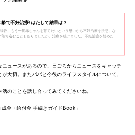
助成金がもらえる最後の年齢で不妊治療! はたして結果は？
を経験。もう一度赤ちゃんを育てたいという思いから不妊治療を決意。な
ず落ち込むこともありましたが、治療を続けました。不妊治療を始めたき
めていったのか、当時の気持ちとともにお話します。
なニュースがあるので、日ごろからニュースをキャッチ
とが大切。またパパと今後のライフスタイルについて、
生活のことを話し合ってみてくださいね。
助成金・給付金 手続きガイドBook」