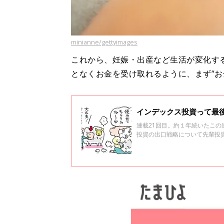
minianne/gettyimages
これから、妊娠・出産など生活が変化す
となくお金を受け取れるように、まず“お
インデックス投資って最
連載21回目。約１年続いたこ
投資の出口戦略について先輩投資家が解説します。 将来のお金が
しくて手が回らない……という
ンデックス投資。 ブログで投資経験を綴り、著書も出版、インデックス投資家のバイブル的存在として知
られる投資ブロガー・水瀬ケン
デックス投資講座。教えて！ほ