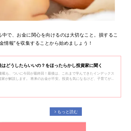
る中で、お金に関心を向けるのは大切なこと。損するこ
金情報”を収集することから始めましょう！
後はどうしたらいいの？をほったらかし投資家に聞く
の連載も、ついに今回が最終回！最後は、これまで学んできたインデックス
不安。投資も気になるけど、子育てが忙
新米ママ・パパに伝えたいのが、手間をかけずにできる、ほったらかしイ
イチさんが、超カンタンガイドしてくれます。「新米ママ・パパむけイン
ったらかし投資家・水瀬さん」第21回。
もっと読む
arrow_forward_ios