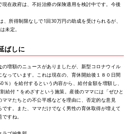
で現在政府は、不妊治療の保険適用を検討中です。今後
合は、所得制限なしで1回30万円の助成を受けられるが、
降は未定。
延ばしに
金
の増額のニュースがありましたが、新型コロナウイル
になっています。これは現在の、育休開始後１８０日間
50％）を給付するという内容から、給付金額を増額し、
0割給付＂をめざすという施策。産後のママには「ぜひと
のママたちとの不公平感などを理由に、否定的な意見
ろです。また、ママだけでなく男性の育休取得が増えて
題ですね。
クラブ編集部