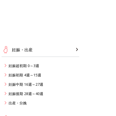
妊娠・出産
妊娠超初期 0～3週
妊娠初期 4週～15週
妊娠中期 16週～27週
妊娠後期 28週～40週
出産・分娩