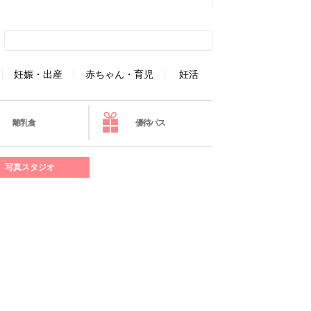
妊娠・出産
赤ちゃん・育児
妊活
離乳食
優待パス
写真スタジオ