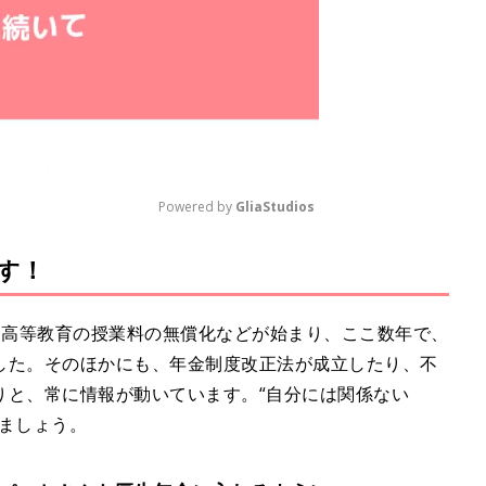
Powered by 
GliaStudios
す！
M
u
t
4 月に高等教育の授業料の無償化などが始まり、ここ数年で、
e
した。そのほかにも、年金制度改正法が成立したり、不
りと、常に情報が動いています。“自分には関係ない
ましょう。