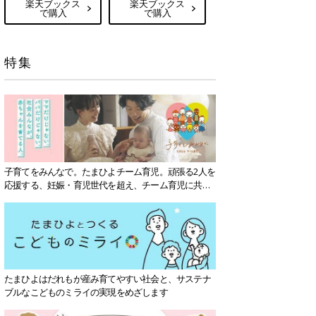
楽天ブックス
楽天ブックス
で購入
で購入
特集
子育てをみんなで。たまひよチーム育児。頑張る2人を
応援する、妊娠・育児世代を超え、チーム育児に共感
する社会を目指していきます。
たまひよはだれもが産み育てやすい社会と、サステナ
ブルなこどものミライの実現をめざします