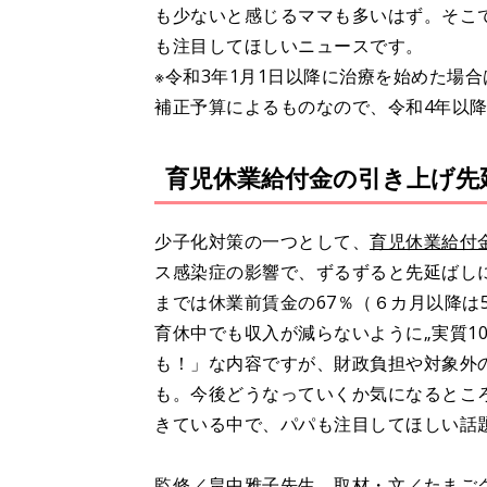
も少ないと感じるママも多いはず。そこ
も注目してほしいニュースです。
※令和3年1月1日以降に治療を始めた場
補正予算によるものなので、令和4年以
育児休業給付金の引き上げ先
少子化対策の一つとして、
育児休業給付
ス感染症の影響で、ずるずると先延ばし
までは休業前賃金の67％（６カ月以降は
育休中でも収入が減らないように„実質1
も！」な内容ですが、財政負担や対象外
も。今後どうなっていくか気になるとこ
きている中で、パパも注目してほしい話
監修／畠中雅子先生 取材・文／たまご