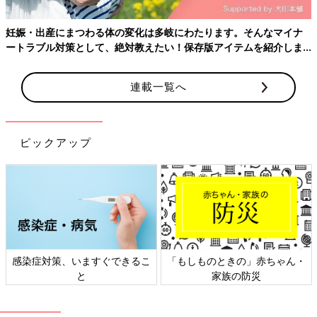
妊娠・出産にまつわる体の変化は多岐にわたります。そんなマイナ
ートラブル対策として、絶対教えたい！保存版アイテムを紹介しま
無印良品 綿であったかリブ編みはらまき
す。
トコちゃんベルトは、強く締めると肌が擦れるのが悩みでした。
連載一覧へ
下に腹巻きを着ければ肌が擦れないと助産師さんに教わり、最初
は手持ちの腹巻きを使いましたが、
つわり
期はゴムで胃が圧迫さ
れるのがつらくなり、着用できなくなりました。
ピックアップ
「
無印
良品・綿であったかリブ編みはらまき」は、ゴムがないの
で苦しくなりません。リブのニット地が頭からかぶって着用でき
るくらいよく伸びて、おなかや腰のカーブに優しくフィットしま
す。厚手なのでトコちゃんベルトの擦れも気になりませんでし
た。
また、保温効果も抜群です。診察室でサッと着替えられるよう
感染症対策、いますぐできるこ
「もしものときの」赤ちゃん・
に、
妊婦健診
の日はパンツスタイルではなく、スカートとレギン
と
家族の防災
スを着ていたのですが、この腹巻きが寒い日の冷えを和らげてく
れました。