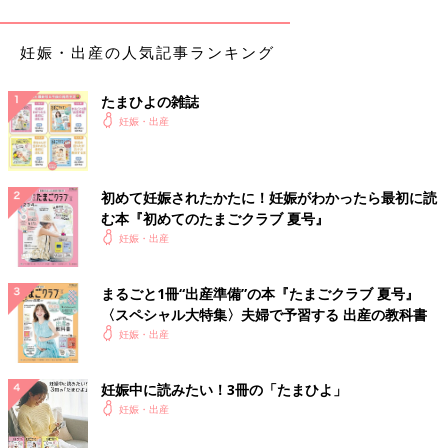
で締め付け感はありません。
出産後はおなか周りが緩くて着なくなりましたが、今でもあの肌
妊娠・出産の人気記事ランキング
触りが恋しいです。
マタニティレギンスをAmazonで探す
たまひよの雑誌
妊娠・出産
足が勝手に前へ！ 歩行がスムーズになる骨盤ベル
初めて妊娠されたかたに！妊娠がわかったら最初に読
ト
む本『初めてのたまごクラブ 夏号』
妊娠・出産
まるごと1冊“出産準備”の本『たまごクラブ 夏号』
〈スペシャル大特集〉夫婦で予習する 出産の教科書
妊娠・出産
妊娠中に読みたい！3冊の「たまひよ」
妊娠・出産