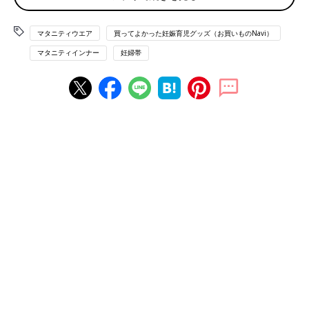
マタニティウエア
買ってよかった妊娠育児グッズ（お買いものNavi）
マタニティインナー
妊婦帯
UNIQLO マタニティレギンス（10分丈）
第三子の妊娠がわかったのは真夏。じっとしていても暑さがきつ
い季節のはずですが、すぐに背中や腰のあたりに、体の冷えを感
じるようになりました。はじめに腹巻きを試したものの、
妊娠初
期
はおなかを圧迫されるとつわりがつらくなったので使用を断
念。手の平で冷えたところをさすり、温めたりして過ごしていま
した。
UNIQLO
のマタニティレギンスは、おなかのふくらみに気付きは
じめた妊娠2ヵ月から3ヵ月にかけて、手持ちの服を着まわすため
に購入しました。これが本当にスグレモノで。
肌着を1枚重ね着したかのように腰周りをおおい、冷えをやわら
げてくれたのです。通気性もよくて汗をかいてもムレ知らず、と
ても快適でした。生地の伸縮性が高くて肌触りもよく、臨月まで
どんどん変わっていく体型にも優しくフィットしてくれました。
胸の下まで体をすっぽり包みこむフォルムですが、ゴムがないの