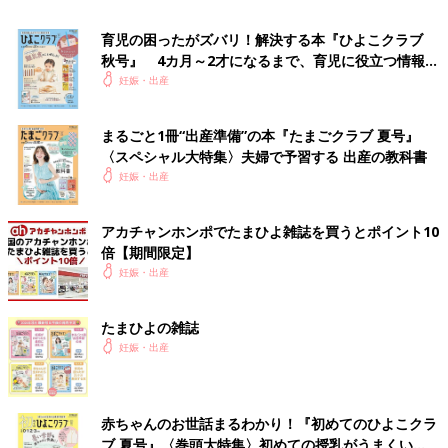
育児の困ったがズバリ！解決する本『ひよこクラブ
秋号』 4カ月～2才になるまで、育児に役立つ情報が
いっぱい！
妊娠・出産
まるごと1冊“出産準備”の本『たまごクラブ 夏号』
〈スペシャル大特集〉夫婦で予習する 出産の教科書
妊娠・出産
アカチャンホンポでたまひよ雑誌を買うとポイント10
倍【期間限定】
妊娠・出産
たまひよの雑誌
妊娠・出産
産前 産後 トコちゃんベルト2 トコちゃんベルトII 紺 Mサイズ
赤ちゃんのお世話まるわかり！『初めてのひよこクラ
ブ 夏号』〈巻頭大特集〉初めての授乳がうまくい