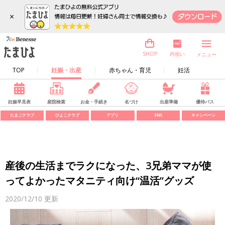
×
内祝い
SHOP
メニュー
TOP
妊娠・出産
赤ちゃん・育児
妊活
妊娠早見表
産院検索
お金・手続き
名づけ
出産準備
優待パス
たまごクラブ
ひよこクラブ
アプリ
SNS
キャンペーン
産後の生活までラクになった、3兄弟ママが使
ってよかったマタニティ向け“温活”グッズ
2020/12/10
更新