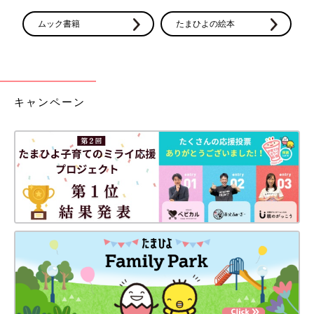
ムック書籍
たまひよの絵本
妊娠初期から後期まで、体調に合わせたマタニティ
向けグッズを活用
キャンペーン
つわりが落ち着き、晴ればれとした気持ちで過ごせる安定期も、
第二子のときまでは冷えに耐える日々でした。それが、マタニテ
ィ向けグッズを使うだけで、こんなに快適になるなんて。第三子
の妊娠安定期は、瞬く間に過ぎていきました。
マタニティ向けグッズは自分しか使わないので、買うのは勿体な
い、私がガマンすればいい、と思っていました。でもグッズを使
って体を心地良い状態に保つことで、妊娠中の不快感が薄れ、肩
の力を抜いて過ごせるようになりました。
産後も体の巡りを良くしたくて、セルフマッサージでケアしてい
ます。自分の体を気遣うことで適度に力を抜く方法を覚え、時間
にも心にも余裕ができました。何より、子どもたちと過ごす時間