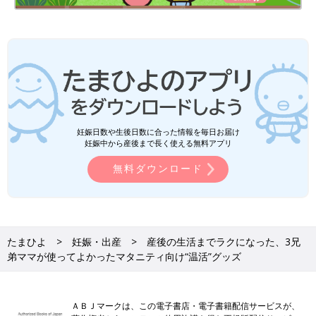
が増えたことが、今は本当に嬉しいです。
［MAKO＊プロフィール］
9歳、4歳、0歳６ヵ月の男の子3兄弟＆夫との5人暮らし。スパイ
シーで甘いホットワインが恋しい、
授乳
中ママです。三男を出産
して半年、なかなか進まない離乳食に奮闘しながら、フリーライ
ターの活動を徐々に再開中。
※この記事は個人の体験記です。記事に掲載の画像はイメージで
す。
妊娠日数や生後日数に合った情報を毎日お届け
※記事内容でご紹介しているリンク先は、削除される場合があり
妊娠中から産後まで長く使える無料アプリ
ます。あらかじめご了承ください。
無料ダウンロード
■関連：プレママ必見！産後も使えるユニクロのマタニティライ
ンのアイテム集めてみた♪
たまひよ
妊娠・出産
産後の生活までラクになった、3兄
弟ママが使ってよかったマタニティ向け“温活”グッズ
ＡＢＪマークは、この電子書店・電子書籍配信サービスが、