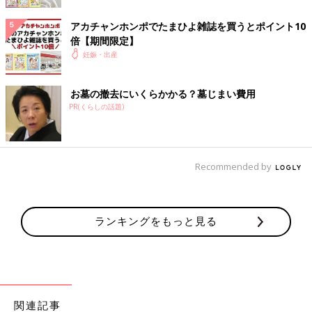
アカチャンホンポでたまひよ雑誌を買うとポイント10
倍【期間限定】
妊娠・出産
青葉 トコちゃんベルト2
お墓の撤去にいくらかかる？墓じまい費用
妊娠3ヵ月頃から、デスクワークやウォーキングの後におしりに
PR(くらしの話題)
痛みを感じるようになってきました。困って助産師さんに相談し
たときにすすめられたのが、「トコちゃんベルト2」です。すぐ
に
産院
で購入しました。最初はあまり効果を実感できませんでし
たが、妊娠週数が進み腰痛が悪化するにつれ、これ無しではいら
Recommended by
れなくなりました。
骨盤は、出産に向けて妊娠初期から徐々に緩み始めるそうです。
ランキングをもっと見る
「トコちゃんベルト2」の素材は、伸縮性のない厚手の生地。骨
盤をがっちり包んで支えてくれるので背筋が自然に伸び、歩きや
すくなったと感じました。腰痛がなくなり以前よりも動けるの
で、体の中の巡りもよくなったようです。
それまではいつも、夕方次男を保育所へ迎えに行く時間の腰痛が
つらかったのですが、ベルトのおかげで気持ちよく歩けました。
関連記事