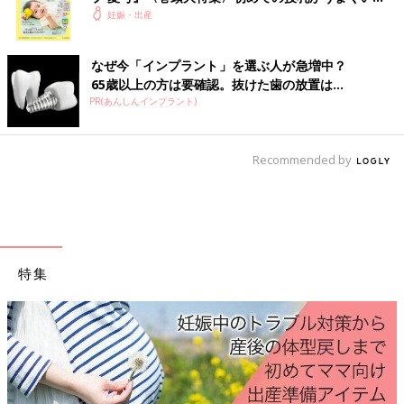
Amazonで見る
く！ おっぱい・ミルクの基本と夏のトラブル 解決テ
妊娠・出産
ク
楽天で見る
なぜ今「インプラント」を選ぶ人が急増中？
65歳以上の方は要確認。抜けた歯の放置は...
PR(あんしんインプラント)
柔らかくてよく伸びる、大きなおなかでも苦しくな
い腹巻き
Recommended by
特集