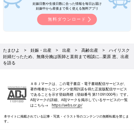
妊娠日数や生後日数に合った情報を毎日お届け
妊娠中から産後まで長く使える無料アプリ
無料ダウンロード
たまひよ
妊娠・出産
出産
高齢出産
ハイリスク
妊婦だったため、無痛分娩は医師と直前まで相談に…栗原 恵、出産
を語る
ＡＢＪマークは、この電子書店・電子書籍配信サービスが、
著作権者からコンテンツ使用許諾を得た正規版配信サービス
であることを示す登録商標（登録番号 第11091000号）です。
ABJマークの詳細、ABJマークを掲示しているサービスの一覧
はこちら→
https://aebs.or.jp/
本サイトに掲載されている記事・写真・イラスト等のコンテンツの無断転載を禁じま
す。