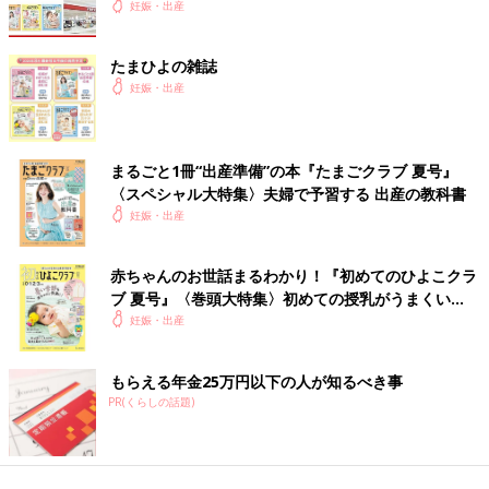
妊娠・出産
たまひよの雑誌
妊娠・出産
まるごと1冊“出産準備”の本『たまごクラブ 夏号』
〈スペシャル大特集〉夫婦で予習する 出産の教科書
妊娠・出産
赤ちゃんのお世話まるわかり！『初めてのひよこクラ
ブ 夏号』〈巻頭大特集〉初めての授乳がうまくい
く！ おっぱい・ミルクの基本と夏のトラブル 解決テ
妊娠・出産
ク
もらえる年金25万円以下の人が知るべき事
PR(くらしの話題)