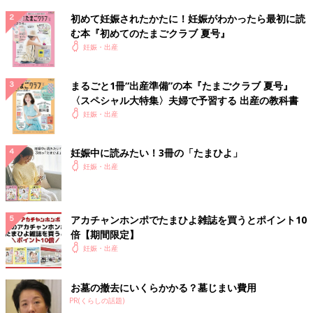
初めて妊娠されたかたに！妊娠がわかったら最初に読
む本『初めてのたまごクラブ 夏号』
妊娠・出産
まるごと1冊“出産準備”の本『たまごクラブ 夏号』
〈スペシャル大特集〉夫婦で予習する 出産の教科書
妊娠・出産
妊娠中に読みたい！3冊の「たまひよ」
妊娠・出産
アカチャンホンポでたまひよ雑誌を買うとポイント10
倍【期間限定】
妊娠・出産
お墓の撤去にいくらかかる？墓じまい費用
PR(くらしの話題)