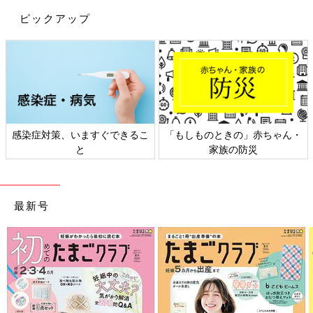
ピックアップ
しものときの」赤ちゃん・
日本外来小児科学会リーフレッ
六星占
家族の防災
ト検討会
最新号