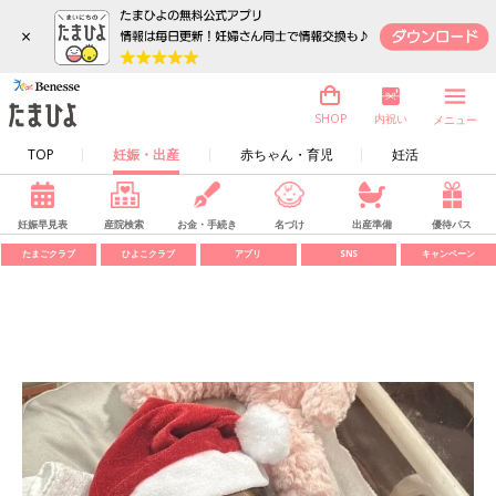
×
内祝い
SHOP
メニュー
TOP
妊娠・出産
赤ちゃん・育児
妊活
妊娠早見表
産院検索
お金・手続き
名づけ
出産準備
優待パス
たまごクラブ
ひよこクラブ
アプリ
SNS
キャンペーン