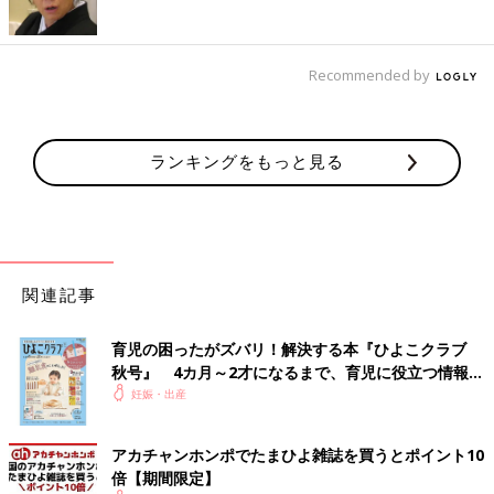
Recommended by
ランキングをもっと見る
関連記事
育児の困ったがズバリ！解決する本『ひよこクラブ
秋号』 4カ月～2才になるまで、育児に役立つ情報が
いっぱい！
妊娠・出産
アカチャンホンポでたまひよ雑誌を買うとポイント10
倍【期間限定】