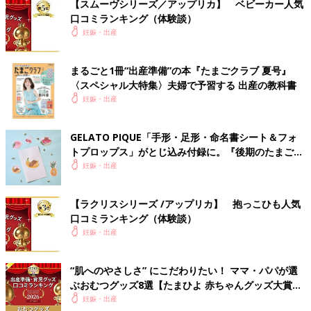
【スムーヴシリーズ／アップリカ】 ベビーカー人気
口コミランキング（体験談）
妊娠・出産
まるごと1冊“出産準備”の本『たまごクラブ 夏号』
〈スペシャル大特集〉夫婦で予習する 出産の教科書
妊娠・出産
GELATO PIQUE「手形・足形・命名書シート＆フォ
トプロップス」がとじ込み付録に。『後期のたまごク
ラブ』春号が発売中！
妊娠・出産
【ラクリスシリーズ /アップリカ】 抱っこひも人気
口コミランキング（体験談）
妊娠・出産
“肌へのやさしさ” にこだわりたい！ ママ・パパが選
ぶおむつグッズ8選【たまひよ 赤ちゃんグッズ大賞
2026】
妊娠・出産