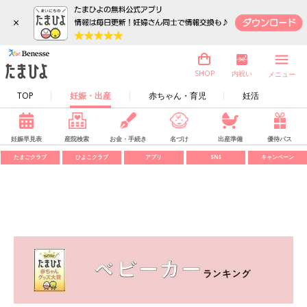
×
内祝い
SHOP
メニュー
TOP
妊娠・出産
赤ちゃん・育児
妊活
妊娠早見表
産院検索
お金・手続き
名づけ
出産準備
優待パス
たまごクラブ
ひよこクラブ
アプリ
SNS
キャンペーン