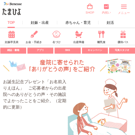
内祝い
SHOP
メニュー
TOP
妊娠・出産
赤ちゃん・育児
妊活
妊娠早見表
お金・手続き
名づけ
出産準備
離乳食
優待パス
雑誌・書籍
アプリ
SNS
キャンペーン
写真スタジオ
お誕生記念プレゼント「お名前入
りえほん」 ご応募者からの出産
院へのありがとうの声・その施設
でよかったことをご紹介。（定期
的に更新）