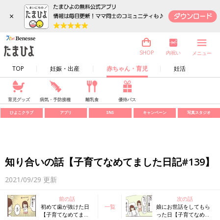
×
内祝い
SHOP
メニュー
TOP
妊娠・出産
赤ちゃん・育児
妊活
育児グッズ
病気・予防接種
離乳食
優待パス
ひよこクラブ
アプリ
SNS
キャンペーン
写真スタジオ
知り合いの話【子育てなめてました日記#139】
2021/09/29
更新
前の話
次の話
初めて歯が抜けた日
一覧
娘にお世話をしてもら
【子育てなめてまし
った日【子育てなめて