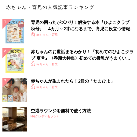
赤ちゃん・育児の人気記事ランキング
育児の困ったがズバリ！解決する本『ひよこクラブ
秋号』 4カ月～2才になるまで、育児に役立つ情報が
いっぱい！
赤ちゃん・育児
赤ちゃんのお世話まるわかり！『初めてのひよこクラ
ブ 夏号』〈巻頭大特集〉初めての授乳がうまくい
く！ おっぱい・ミルクの基本と夏のトラブル 解決テ
赤ちゃん・育児
ク
赤ちゃんが生まれたら！2冊の「たまひよ」
赤ちゃん・育児
空港ラウンジを無料で使う方法
PR(クレディセゾン)