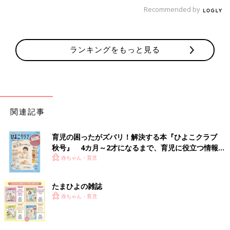
Recommended by
ランキングをもっと見る
経験上、「知り合いの話なんだけど…」から始まる相談事は
本人のことってケースがよくあるのですが、ここは娘にそういう
知り合いがいるんだって
信じてみようと思います。
関連記事
[ひよこエッグ]
都内在住のワーママ。
育児の困ったがズバリ！解決する本『ひよこクラブ
秋号』 4カ月～2才になるまで、育児に役立つ情報が
2015年3月産まれの娘と夫の3人家族。
いっぱい！
赤ちゃん・育児
子育ての記録をブログやインスタグラムで公開中
インスタグラム：hiyokoegg11
たまひよの雑誌
赤ちゃん・育児
もっと喜んでくれたっていいじゃない！
塩対応の夫にモヤモヤした妊娠初期【妊
娠なめてました日記#5】
妊婦健診には毎回付いてきてくれたし、出産の