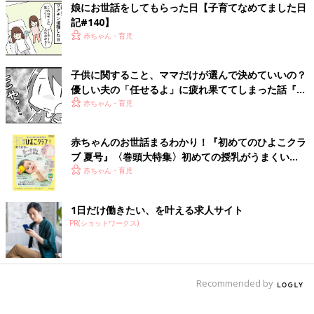
娘にお世話をしてもらった日【子育てなめてました日
ときも立ち会ってくれた夫。「子煩悩だねぇ」
と近所の人にも言われますが、妊娠発覚当初は
記#140】
とんでもなくそっけない態度だったんです。
赤ちゃん・育児
前の話
次の話
子供に関すること、ママだけが選んで決めていいの？
初めて歯が抜けた日
一覧
娘にお世話をしてもら
優しい夫の「任せるよ」に疲れ果ててしまった話『ふ
【子育てなめてまし
った日【子育てなめて
た日記#138】
ました日記#140】
うふう子育て ＃43』
赤ちゃん・育児
赤ちゃんのお世話まるわかり！『初めてのひよこクラ
ブ 夏号』〈巻頭大特集〉初めての授乳がうまくい
く！ おっぱい・ミルクの基本と夏のトラブル 解決テ
赤ちゃん・育児
ク
1日だけ働きたい、を叶える求人サイト
PR(ショットワークス)
Recommended by