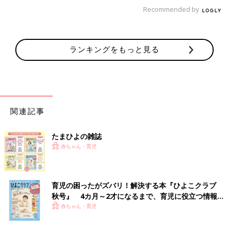
Recommended by
ランキングをもっと見る
来年は少しでも目立つよう、蛍光色の靴下を履いてもらおうかと
関連記事
考えています。
[ひよこエッグ]
たまひよの雑誌
都内在住のワーママ。
赤ちゃん・育児
2015年3月産まれの娘と夫の3人家族。
子育ての記録をブログやインスタグラムで公開中
ブログ：ひよこエッグ劇場
育児の困ったがズバリ！解決する本『ひよこクラブ
秋号』 4カ月～2才になるまで、育児に役立つ情報が
誰も教えてくれなかった産後の4大痛み
いっぱい！
赤ちゃん・育児
【子育てなめてました日記#２】