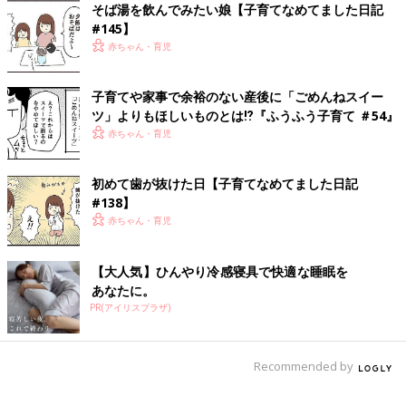
ずっと、痛いのは出産だけかと思っていまし
そば湯を飲んでみたい娘【子育てなめてました日記
た。しかし産後も様々な痛みに悩まされること
#145】
になり…
赤ちゃん・育児
前の話
次の話
子育てや家事で余裕のない産後に「ごめんねスイー
そば湯を飲んでみた
一覧
メリークリスマス【子
ツ」よりもほしいものとは⁉︎『ふうふう子育て ＃54』
い娘【子育てなめて
育てなめてました日記
赤ちゃん・育児
ました日記#145】
#147】
初めて歯が抜けた日【子育てなめてました日記
#138】
赤ちゃん・育児
【大人気】ひんやり冷感寝具で快適な睡眠を
あなたに。
PR(アイリスプラザ)
Recommended by