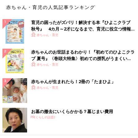
赤ちゃん・育児の人気記事ランキング
育児の困ったがズバリ！解決する本『ひよこクラブ
秋号』 4カ月～2才になるまで、育児に役立つ情報が
いっぱい！
赤ちゃん・育児
赤ちゃんのお世話まるわかり！『初めてのひよこクラ
ブ 夏号』〈巻頭大特集〉初めての授乳がうまくい
く！ おっぱい・ミルクの基本と夏のトラブル 解決テ
赤ちゃん・育児
ク
赤ちゃんが生まれたら！2冊の「たまひよ」
赤ちゃん・育児
お墓の撤去にいくらかかる？墓じまい費用
PR(くらしの話題)