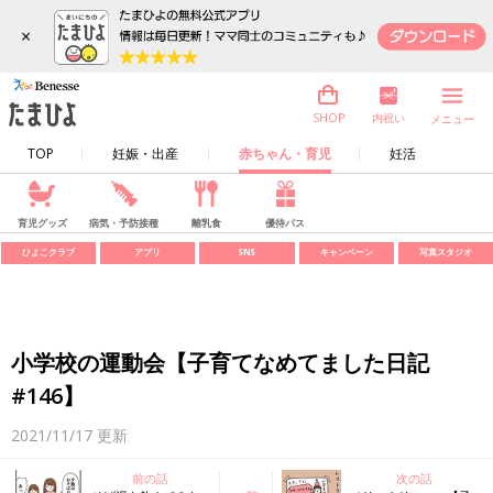
×
内祝い
SHOP
メニュー
TOP
妊娠・出産
赤ちゃん・育児
妊活
育児グッズ
病気・予防接種
離乳食
優待パス
ひよこクラブ
アプリ
SNS
キャンペーン
写真スタジオ
小学校の運動会【子育てなめてました日記
#146】
2021/11/17
更新
前の話
次の話