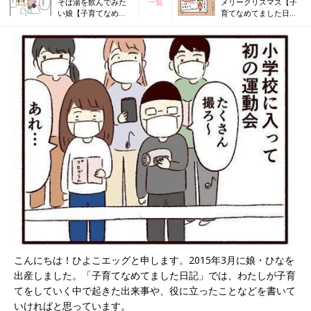
そば湯を飲んでみた
一覧
メリークリスマス【子
い娘【子育てなめて
育てなめてました日記
ました日記#145】
#147】
こんにちは！ひよこエッグと申します。2015年3月に娘・ひなを
出産しました。「子育てなめてました日記」では、わたしが子育
てをしていく中で起きた出来事や、役に立ったことなどを書いて
いければと思っています。