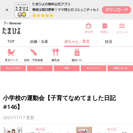
×
内祝い
SHOP
メニュー
TOP
妊娠・出産
赤ちゃん・育児
妊活
育児グッズ
病気・予防接種
離乳食
優待パス
ひよこクラブ
アプリ
SNS
キャンペーン
写真スタジオ
小学校の運動会【子育てなめてました日記
#146】
2021/11/17
更新
前の話
次の話