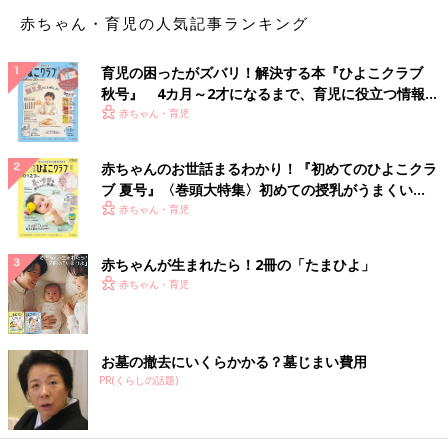
赤ちゃん・育児の人気記事ランキング
育児の困ったがズバリ！解決する本『ひよこクラブ
秋号』 4カ月～2才になるまで、育児に役立つ情報が
いっぱい！
赤ちゃん・育児
赤ちゃんのお世話まるわかり！『初めてのひよこクラ
ブ 夏号』〈巻頭大特集〉初めての授乳がうまくい
く！ おっぱい・ミルクの基本と夏のトラブル 解決テ
赤ちゃん・育児
ク
赤ちゃんが生まれたら！2冊の「たまひよ」
赤ちゃん・育児
お墓の撤去にいくらかかる？墓じまい費用
PR(くらしの話題)