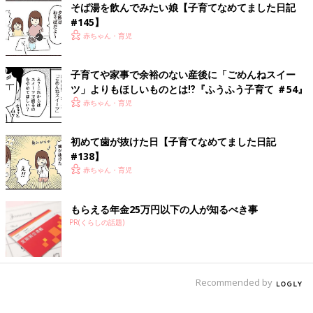
ずっと、痛いのは出産だけかと思っていまし
そば湯を飲んでみたい娘【子育てなめてました日記
た。しかし産後も様々な痛みに悩まされること
#145】
になり…
赤ちゃん・育児
前の話
次の話
子育てや家事で余裕のない産後に「ごめんねスイー
そば湯を飲んでみた
一覧
メリークリスマス【子
ツ」よりもほしいものとは⁉︎『ふうふう子育て ＃54』
い娘【子育てなめて
育てなめてました日記
赤ちゃん・育児
ました日記#145】
#147】
初めて歯が抜けた日【子育てなめてました日記
#138】
赤ちゃん・育児
もらえる年金25万円以下の人が知るべき事
PR(くらしの話題)
Recommended by