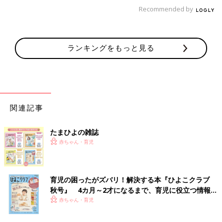
Recommended by
ランキングをもっと見る
来年は少しでも目立つよう、蛍光色の靴下を履いてもらおうかと
関連記事
考えています。
[ひよこエッグ]
たまひよの雑誌
都内在住のワーママ。
赤ちゃん・育児
2015年3月産まれの娘と夫の3人家族。
子育ての記録をブログやインスタグラムで公開中
ブログ：ひよこエッグ劇場
育児の困ったがズバリ！解決する本『ひよこクラブ
秋号』 4カ月～2才になるまで、育児に役立つ情報が
誰も教えてくれなかった産後の4大痛み
いっぱい！
赤ちゃん・育児
【子育てなめてました日記#２】