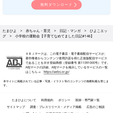
無料ダウンロード
たまひよ
赤ちゃん・育児
日記・マンガ
ひよこエッ
グ
小学校の運動会【子育てなめてました日記#146】
ＡＢＪマークは、この電子書店・電子書籍配信サービスが、
著作権者からコンテンツ使用許諾を得た正規版配信サービス
であることを示す登録商標（登録番号 第11091000号）です。
ABJマークの詳細、ABJマークを掲示しているサービスの一覧
はこちら→
https://aebs.or.jp/
本サイトに掲載されている記事・写真・イラスト等のコンテンツの無断転載を禁じま
す。
たまひよについて
利用規約
ポリシー
医師・専門家一覧
サイトマップ
調査・プレスリリース・メディア掲載
広告のご相談