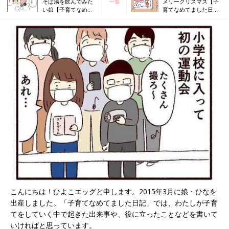
そば湯を飲んでみた
一覧
メリークリスマス【子
い娘【子育てなめて
育てなめてました日記
ました日記#145】
#147】
こんにちは！ひよこエッグと申します。2015年3月に娘・ひなを
出産しました。「子育てなめてました日記」では、わたしが子育
てをしていく中で起きた出来事や、役に立ったことなどを書いて
いければと思っています。