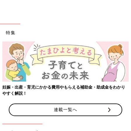
一般社団法人女性の健康推進協会（ジョセケン）が立ち上げた、
さまざまな助産師監修のオンライン講座。トラブル改善に向けた
情報が楽しく学べる。受講方法は、ZOOMを用いたライブ配信。
企業向けと個人向けがあり、個人向けなら、1講座受講で8,000円
特集
程度とのこと。
妊娠・出産・育児にかかる費用やもらえる補助金・助成金をわかり
やすく解説！
連載一覧へ