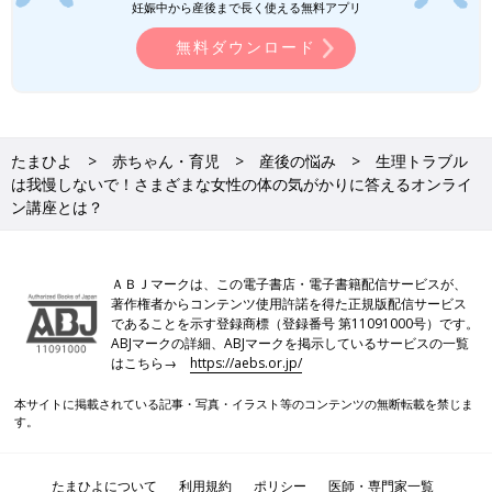
妊娠中から産後まで長く使える無料アプリ
無料ダウンロード
たまひよ
赤ちゃん・育児
産後の悩み
生理トラブル
は我慢しないで！さまざまな女性の体の気がかりに答えるオンライ
ン講座とは？
ＡＢＪマークは、この電子書店・電子書籍配信サービスが、
著作権者からコンテンツ使用許諾を得た正規版配信サービス
であることを示す登録商標（登録番号 第11091000号）です。
ABJマークの詳細、ABJマークを掲示しているサービスの一覧
はこちら→
https://aebs.or.jp/
本サイトに掲載されている記事・写真・イラスト等のコンテンツの無断転載を禁じま
す。
たまひよについて
利用規約
ポリシー
医師・専門家一覧