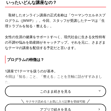
いったいどんな講座なの？
取材したオンライン講座の正式名称は「ウーマンウエルネスプ
ログラム（JWWP）」。今回、スタッフが受講したテーマは「生
理トラブルを知る・整える」。
女性の生涯の健康をサポートすべく、現代社会に生きる女性特有
の不調や悩みを助産師がキャッチアップ。それを元に、さまざま
なテーマの講座を配信する予定だと言います。
プログラムの特徴は？
1講座で1テーマを扱うのが基本。
今回は「知る」こと、「整える」ことを主軸に話がすすみまし
た。
このまま続きを見る
具体的には、テーマに掲げたトラブルが起こる原因、改善方法な
どを濵脇先生の丁寧な解説やアドバイスで「知る」ことからスタ
サクサク読める！お気に入り記事を登録可能
ート。
アプリで続きを見る