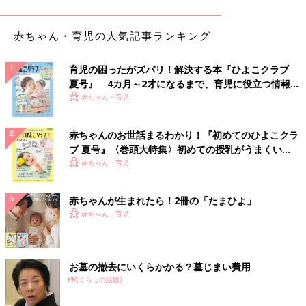
後半は、日本ピルビスワーク協会のインストラクター・立花みど
り先生による、トラブル改善に向けた具体的なエクササイズやワ
赤ちゃん・育児の人気記事ランキング
ークを体験する時間。最後に質疑応答の時間がありました。
濵脇先生の解説も立花先生によるワークも、笑いあり、拍手あり
育児の困ったがズバリ！解決する本『ひよこクラブ
夏号』 4カ月～2才になるまで、育児に役立つ情報が
の楽しい雰囲気。
いっぱい！
赤ちゃん・育児
ピルビスワーク（骨盤呼吸体操）」は椅子に座ってできるエクサ
サイズだと告知があったので、“楽勝〜”と思いきや汗だくだ
赤ちゃんのお世話まるわかり！『初めてのひよこクラ
く…。
ブ 夏号』〈巻頭大特集〉初めての授乳がうまくい
でも、やる気にさせる先生の声かけが楽しく、体もスッキリ！
く！ おっぱい・ミルクの基本と夏のトラブル 解決テ
赤ちゃん・育児
今後は鍼灸やアロマテラピーなどのワークもあるそうです。
ク
赤ちゃんが生まれたら！2冊の「たまひよ」
「肩や腰の痛みといった、我慢できてしまう不調だと、受診する
赤ちゃん・育児
ほどじゃないから様子見と自己判断したり、ケアする時間がつく
りにくくてそのままにしている人も多いのではないでしょうか。
男性に比べ、女性は疲れなどの負担が体に出やすいんです」と濱
脇先生。
お墓の撤去にいくらかかる？墓じまい費用
PR(くらしの話題)