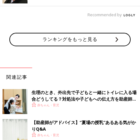
気がかりがあるときは、手軽に専門家に相談できるオンライン講
Recommended by
座を受け、心身を晴れやかにさせるのもいいかもしれません。
取材・文／茶畑美治子
ランキングをもっと見る
濵脇文子先生（左）と、立花みどり先生
関連記事
生理のとき、外出先で子どもと一緒にトイレに入る場
合どうしてる？対処法や子どもへの伝え方を助産師が
解説！
赤ちゃん・育児
【助産師がアドバイス】“夏場の授乳”あるある気がか
りQ&A
赤ちゃん・育児