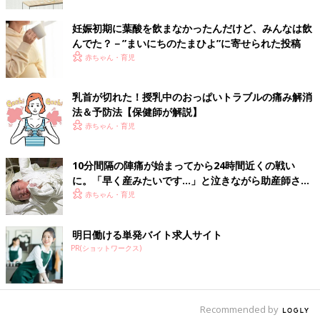
濵脇文子先生（はまわきふみこ）
妊娠初期に葉酸を飲まなかったんだけど、みんなは飲
Profile
んでた？－”まいにちのたまひよ”に寄せられた投稿
助産師・保健師・看護学修士。助産師外来からお産、乳房外来、
赤ちゃん・育児
産後ケアまで幅広く従事し、出張専門の「はなさんば助
産院
」を
開業。地域での両親学級などにも携わりながら、民間企業や
乳首が切れた！授乳中のおっぱいトラブルの痛み解消
NPOと共同でマタニティソリューションの事業開発も行う。一
法＆予防法【保健師が解説】
般社団法人女性の健康推進協会（ジョセケン）代表理事
赤ちゃん・育児
立花みどり先生
Profile
10分間隔の陣痛が始まってから24時間近くの戦い
35年以上に渡って、運動指導の面から人の身体を研究し続け、
に。「早く産みたいです…」と泣きながら助産師さん
に訴える【たまひよ 出産体験談】
『ピルビスワーク』（骨盤呼吸体操）のメソッドを開発。日常で
赤ちゃん・育児
も簡単にできる『ピルビスワーク』と、運動能力をさらに高める
運動指導を行う。一般社団法人日本ピルビスワーク協会特別顧
明日働ける単発バイト求人サイト
問、ピルビスワーク創始者・
PR(ショットワークス)
ウーマンウエルネスプログラム（JWWP）
Recommended by