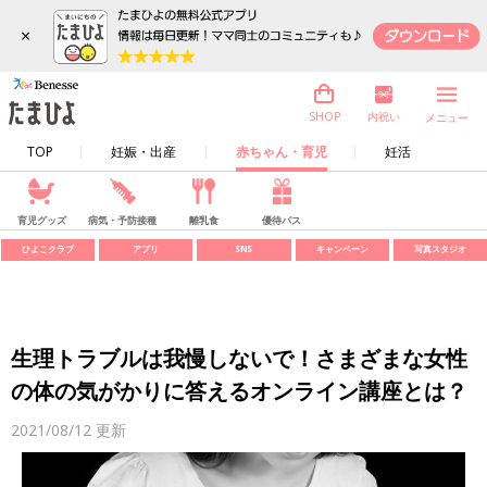
×
内祝い
SHOP
メニュー
TOP
妊娠・出産
赤ちゃん・育児
妊活
育児グッズ
病気・予防接種
離乳食
優待パス
ひよこクラブ
アプリ
SNS
キャンペーン
写真スタジオ
生理トラブルは我慢しないで！さまざまな女性
の体の気がかりに答えるオンライン講座とは？
2021/08/12
更新