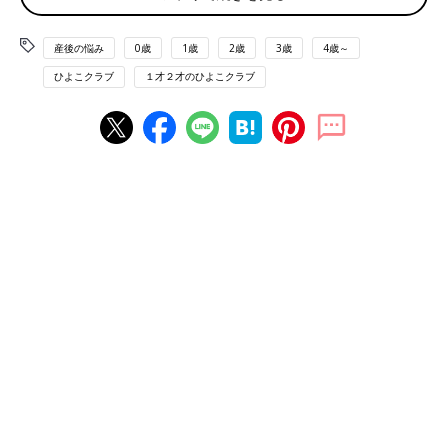
トラブル改善につながるワークをその分野の専門家によるレクチ
ャーで「整えて」いきます。こちらの講座はこの2つが同時に叶
産後の悩み
0歳
1歳
2歳
3歳
4歳～
うのが特徴といえます。
ひよこクラブ
１才２才のひよこクラブ
毎回女性が気になるテーマを題材に、さまざまな助産師監修のも
と、マッチした専門家とタッグを組み進行するそうで、改善に向
けたセルフケア（整える）のレクチャーも。
この「整える」のワークを担当する専門家はテーマによって替わ
るそうです。
プログラムの具体的な流れ
講座の前半は、助産師による解説とアドバイスの時間。今回の講
師、ウーマンウエルネスプログラム（JWWP）を主宰するジョセ
ケン代表の助産師・濵脇文子先生が、省庁が作成したデータや独
自に制作したスライドなどを用いて、生理トラブルのメカニズム
をわかりやすく解説してくれたり、トラブルを軽減させるグッズ
情報なども教えてくれました。