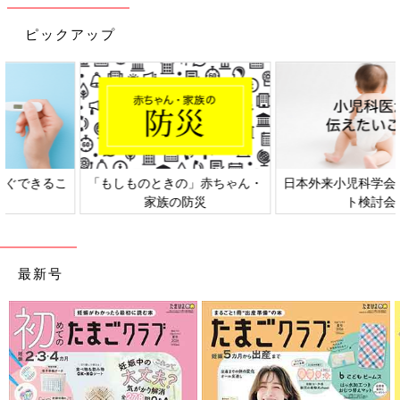
ピックアップ
ん・
日本外来小児科学会リーフレッ
六星占術 細木かおりさんの人
ト検討会
相談
最新号