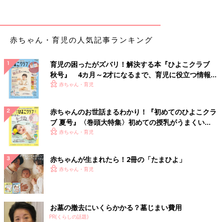
赤ちゃん・育児の人気記事ランキング
育児の困ったがズバリ！解決する本『ひよこクラブ
秋号』 4カ月～2才になるまで、育児に役立つ情報が
いっぱい！
赤ちゃん・育児
赤ちゃんのお世話まるわかり！『初めてのひよこクラ
ブ 夏号』〈巻頭大特集〉初めての授乳がうまくい
く！ おっぱい・ミルクの基本と夏のトラブル 解決テ
赤ちゃん・育児
ク
赤ちゃんが生まれたら！2冊の「たまひよ」
赤ちゃん・育児
お墓の撤去にいくらかかる？墓じまい費用
PR(くらしの話題)