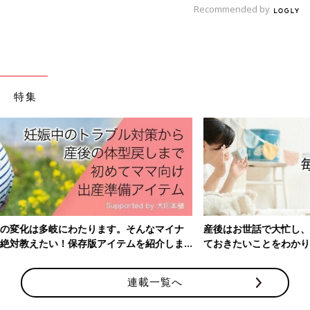
食べることが大好きなワーキングマザー。
Recommended by
肉が大好物で、セールをこよなく愛する。
納豆とバナナが好きな2歳の息子と
マイペースな夫との生活を漫画にして
インスタグラム
に投稿し
ています。
特集
前の話
次の話
悪魔的な魅力(魔力)を
一覧
ちょっとまって…少し
もつ木の実【にくざ
休ませて…【にくざん
んまいの赤ちゃん行
まいの赤ちゃん行動観
動観察記#44】
察記#46】
ナ
産後はお世話で大忙し、出産前にそろえておきたいアイテム、知
ま
ておきたいことをわかりやすく紹介！
連載一覧へ