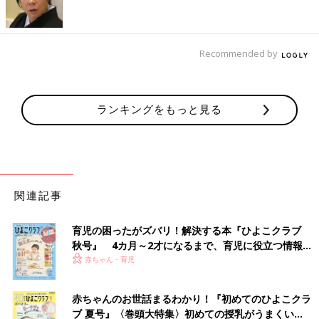
Recommended by
ランキングをもっと見る
関連記事
育児の困ったがズバリ！解決する本『ひよこクラブ
秋号』 4カ月～2才になるまで、育児に役立つ情報が
いっぱい！
赤ちゃん・育児
赤ちゃんのお世話まるわかり！『初めてのひよこクラ
ブ 夏号』〈巻頭大特集〉初めての授乳がうまくい