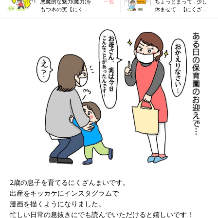
悪魔的な魅力(魔力)を
一覧
ちょっとまって…少し
もつ木の実【にくざ
休ませて…【にくざん
んまいの赤ちゃん行
まいの赤ちゃん行動観
動観察記#44】
察記#46】
2歳の息子を育てるにくざんまいです。
出産をキッカケにインスタグラムで
漫画を描くようになりました。
忙しい日常の息抜きにでも読んでいただけると嬉しいです！