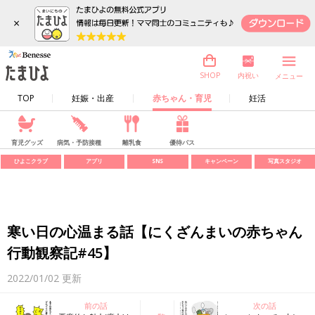
×
内祝い
SHOP
メニュー
TOP
妊娠・出産
赤ちゃん・育児
妊活
育児グッズ
病気・予防接種
離乳食
優待パス
ひよこクラブ
アプリ
SNS
キャンペーン
写真スタジオ
寒い日の心温まる話【にくざんまいの赤ちゃん
行動観察記#45】
2022/01/02
更新
前の話
次の話