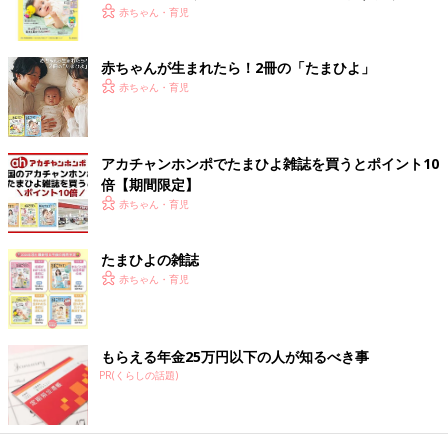
く！ おっぱい・ミルクの基本と夏のトラブル 解決テ
赤ちゃん・育児
ク
きゅーーーん！！
赤ちゃんが生まれたら！2冊の「たまひよ」
赤ちゃん・育児
思わずその場で息子を力いっぱいハグしました！
えらい！頑張った！よくできたね！
アカチャンホンポでたまひよ雑誌を買うとポイント10
私が気づかぬうちに、優しい心が芽生えていっている息子。
倍【期間限定】
2歳
になってから、言葉や仕草の成長が著しくて
赤ちゃん・育児
びっくりします。
そして、その小さな成長を見逃さずに教えてくれた
たまひよの雑誌
保育士の先生。
赤ちゃん・育児
素敵なエピソードをありがとう〜！！
その優しい話のおかげで
もらえる年金25万円以下の人が知るべき事
体の芯まで温かくなったにくざんまいなのでした。
PR(くらしの話題)
にくざんまい