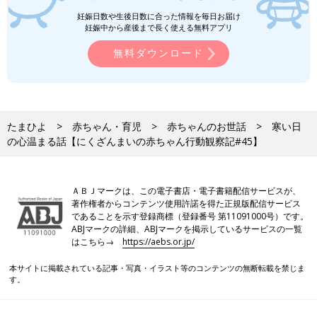
妊娠日数や生後日数に合った情報を毎日お届け
妊娠中から産後まで長く使える無料アプリ
無料ダウンロード
たまひよ
赤ちゃん・育児
赤ちゃんのお世話
寒い日
の心温まる話【にくざんまいの赤ちゃん行動観察記#45】
ＡＢＪマークは、この電子書店・電子書籍配信サービスが、
著作権者からコンテンツ使用許諾を得た正規版配信サービス
であることを示す登録商標（登録番号 第11091000号）です。
ABJマークの詳細、ABJマークを掲示しているサービスの一覧
はこちら→
https://aebs.or.jp/
本サイトに掲載されている記事・写真・イラスト等のコンテンツの無断転載を禁じま
す。