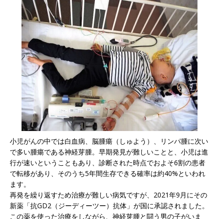
小児がんの中では白血病、脳腫瘍（しゅよう）、リンパ腫に次い
で多い腫瘍である神経芽腫。早期発見が難しいことと、小児は進
行が速いということもあり、診断された時点でおよそ6割の患者
で転移があり、そのうち5年間生存できる確率は約40%といわれ
ます。
再発を繰り返すため治療が難しい病気ですが、2021年9月にその
新薬「抗GD2（ジーディーツー）抗体」が国に承認されました。
この薬を使った治療をしながら、神経芽腫と闘う男の子がいま