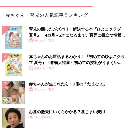
の後も何度も痛がるので、いくつかの内科や小児科をまわりまし
たが、どこも診断は同じ。
最後に行った大きい病院でも、同様に言われましたが、大地は普
赤ちゃん・育児の人気記事ランキング
段便秘症でもなくうんちも普通に出ていたし、痛がり方も『痛
い〜！痛いよぅ〜！』と転がりながら泣き叫ぶくらいだったの
育児の困ったがズバリ！解決する本『ひよこクラブ
で、先生に違うんじゃないかとお話しして、エコーを撮ってもら
夏号』 4カ月～2才になるまで、育児に役立つ情報が
うことになりました。CT検査の結果、すぐに腫瘍とわかりその
いっぱい！
赤ちゃん・育児
日のうちに大阪市立総合医療センターに入院することになりまし
た」（土井さん）
赤ちゃんのお世話まるわかり！『初めてのひよこクラ
ブ 夏号』〈巻頭大特集〉初めての授乳がうまくい
入院後に生検（せいけん／病変の一部を採る検査）の手術で何の
く！ おっぱい・ミルクの基本と夏のトラブル 解決テ
赤ちゃん・育児
腫瘍か調べた結果、神経芽腫であるとの診断でした。大地くんは
ク
神経芽腫の中でも高リスク群とされ、1年間入退院を繰り返して
の治療になるとの説明だったと言います。大地くんは通っていた
赤ちゃんが生まれたら！2冊の「たまひよ」
保育園
を休園し、かおりさんもつき添いのために仕事を辞めるこ
赤ちゃん・育児
とに。家族の生活は一変しました。
「まさか、と思いました。便秘ではないと思っていたけれど、ま
お墓の撤去にいくらかかる？墓じまい費用
るでドラマの世界のことのようで…。自分たち家族のこととは思
PR(くらしの話題)
えませんでした。大地の腫瘍はなんと14cmもの大きさで、体の
中心部よりはみ出ていて、胃も圧迫されていること、全身の骨に