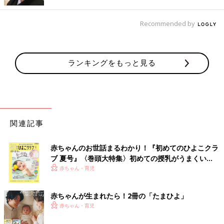
転移をしていること、生存率は40％で、確立されている神経芽腫
の治療計画に沿って治療を行う、と説明を受けました。あんなに
Recommended by
痛がったのは大きい腫瘍があったからなんだ、とやっとわかりま
した。
生存率が40%だなんて…ごはんものどを通りませんでした。夜に
1人になると、大地の病気のことを調べまくっていました。調べ
ランキングをもっと見る
ても考えても不安なことばかりで泣くことが多かったです」（土
井さん）
けれど日中は、慣れない入院生活や手術後の点滴を嫌がる大地く
んを説得したり、病院のつき添いの合間を縫って当時8才だった
関連記事
お兄ちゃんに会いに帰ったり、と、大忙し。闘病とお兄ちゃんの
ケアとで必死な毎日でした。
赤ちゃんのお世話まるわかり！『初めてのひよこクラ
ブ 夏号』〈巻頭大特集〉初めての授乳がうまくい
1年にも及んだ抗がん剤と治験薬の治療
く！ おっぱい・ミルクの基本と夏のトラブル 解決テ
赤ちゃん・育児
ク
赤ちゃんが生まれたら！2冊の「たまひよ」
赤ちゃん・育児