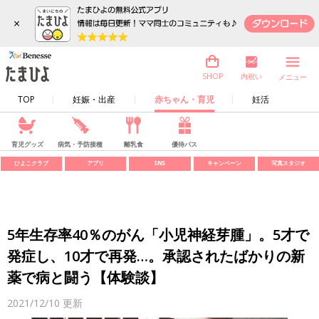
×
内祝い
SHOP
メニュー
TOP
妊娠・出産
赤ちゃん・育児
妊活
育児グッズ
病気・予防接種
離乳食
優待パス
ひよこクラブ
アプリ
SNS
キャンペーン
写真スタジオ
5年生存率40％のがん「小児神経芽腫」。5才で
発症し、10才で再発…。承認されたばかりの新
薬で病と闘う【体験談】
2021/12/10
更新