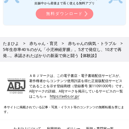
妊娠中から産後まで長く使える無料アプリ
無料ダウンロード
コロナ禍できょうだいの面会はガラス越しに
再発がわかった後、大地くんは6月から化学療法を始めました。
たまひよ
赤ちゃん・育児
赤ちゃんの病気・トラブル
それがちょうど終わる9月下旬に、「抗GD2抗体」が国に承認さ
5年生存率40％のがん「小児神経芽腫」。5才で発症し、10才で再
れ、すぐに2回目の「抗GD2抗体」の治療を開始することに。11
発…。承認されたばかりの新薬で病と闘う【体験談】
月現在、2クール目の免疫療法を行っています。
「本当にタイミングがよかったと思います。再発をして2回目の
ＡＢＪマークは、この電子書店・電子書籍配信サービスが、
『抗GD2抗体』を使用する子どもは、大地が日本で初めてのよう
著作権者からコンテンツ使用許諾を得た正規版配信サービス
です。海外では再発後に2回目の治療をし寛解（腫瘍が縮小また
であることを示す登録商標（登録番号 第11091000号）です。
ABJマークの詳細、ABJマークを掲示しているサービスの一覧
は消失している状態のこと）した子もいると聞いていますし、抗
はこちら→
https://aebs.or.jp/
がん剤以外の治療の選択肢が増えるのはすごくいいなと思いま
す。効果に期待していますが、やはり1度再発しているので不安
本サイトに掲載されている記事・写真・イラスト等のコンテンツの無断転載を禁じま
もあります。
す。
また、投薬中は副作用もあります。抗がん剤より体の痛みも強い
たまひよについて
利用規約
ポリシー
医師・専門家一覧