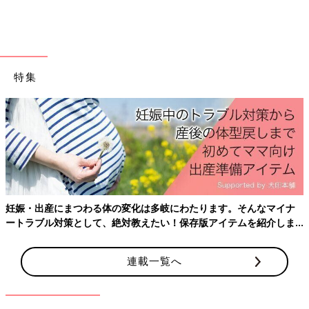
半年の間に受けました。たくさんのつらい検査や治療、副作用が
ありながらも、大地くんは自分の病気のことを理解し、治療を頑
張りました。
「大地にも病気のことをわかるように説明しました。命にかかわ
特集
る病気で、すごい強い薬を使うから、悪いやつもやっつけるけ
ど、いいやつもやっつけちゃうんだよ、と。彼は説明すれば理解
してくれて、いろんな治療もこわがらずに受けてくれました。吐
いたり、痛みがあったり、治療の副作用がたくさんありました
が、保育園のお友だちや大好きなお兄ちゃんが面会に来てくれる
と元気が出て、頑張っていました」（土井さん）
そして2017年7月から、大地くんは神経芽腫の再発を防ぐ治療薬
「抗GD2抗体」の治験に参加できることになりました。「抗GD2
妊娠・出産にまつわる体の変化は多岐にわたります。そんなマイナ
抗体」は、抗がん剤とは異なる免疫療法で、神経芽腫の再発をお
ートラブル対策として、絶対教えたい！保存版アイテムを紹介しま
さえる薬です。神経芽腫細胞表面に多く存在するGD2という物質
す。
に人工的に作った『抗GD2抗体』をくっつけ、そこにさらに白血
連載一覧へ
球がくっついて神経芽細胞を攻撃する、というもの。自分の白血
球を使ってがん細胞をやっつけるというしくみです。