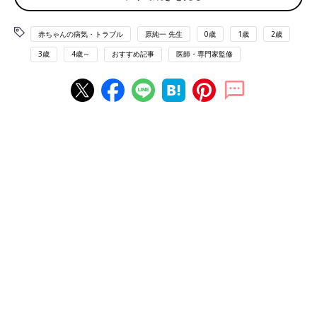
5年生存率40％…治療が難しい小児が
赤ちゃんの病気・トラブル
原純一 先生
0歳
1歳
2歳
ん“神経芽腫”に新薬承認！日本の小児薬
3歳
4歳～
おすすめ記事
医師・専門家監修
開発の課題も浮き彫りに【専門医】
治療が難しい小児がんの1つ、「神経芽腫（し
んけいがしゅ）」。毎年約160人の子どもが発
症している病気で、そのうち約6割の子どもた
ちは診断時に骨や肝臓、皮膚、骨髄などに転移
があり、再発せずに5年間生存できるのは40%
突然訴えたひどいおなかの痛み…まさかがんとは
程度とされています。2021年9月末に、神経芽
腫の再発を抑える新しい薬「抗GD2（ジーディ
ーツー）抗体」が国内で初めて承認され、実用
大阪府に住む土井かおりさん（4
0才
）は、大地（だいち）くん
化されました。2013年からこの薬の治験を行っ
（10才）、颯大（そうた）くん（13才）の3人家族。次男の大地
た大阪市立総合医療センターの副院長 原純一
くんは5才のころに小児がんの1つである神経芽腫と診断されまし
先生に、神経芽腫と新薬について話を聞きまし
た。
た。
「2016年11月末ころから、おなかが痛いと言い始めました。小
児科を受診しレントゲンを撮った結果“便秘”と言われ浣腸（かん
ちょう）をしてうんちを出しました。でもまたすぐにおなかが痛
いと言い出して、別の病院を受診しました。そこでも “便秘か
な”と言われて、浣腸をしましたが、よくなりませんでした。そ