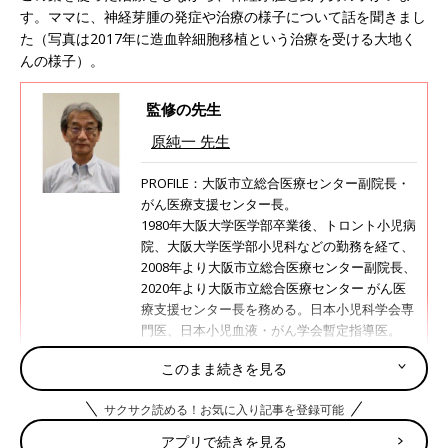
す。ママに、神経芽腫の発症や治療の様子について話を聞きまし
た（写真は2017年に造血幹細胞移植という治療を受ける大地く
んの様子）。
監修の先生
原純一 先生
PROFILE：大阪市立総合医療センター副院長・
がん医療支援センター長。
1980年大阪大学医学部卒業後、トロント小児病
院、大阪大学医学部小児科などの勤務を経て、
2008年より大阪市立総合医療センター副院長、
2020年より大阪市立総合医療センター がん医
療支援センター長を務める。日本小児科学会専
門医、日本小児血液・がん学会暫定指導医。
NPO法人シャインオンキッズ理事、公益法人こ
このまま続きを見る
どものホスピスプロジェクト副理事長も務め、
重い病気を抱える子どもとその家族を支援する
サクサク読める！お気に入り記事を登録可能
活動に取り組んでいる。
アプリで続きを見る