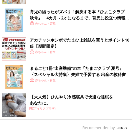
育児の困ったがズバリ！解決する本『ひよこクラブ
秋号』 4カ月～2才になるまで、育児に役立つ情報が
いっぱい！
赤ちゃん・育児
アカチャンホンポでたまひよ雑誌を買うとポイント10
倍【期間限定】
赤ちゃん・育児
まるごと1冊“出産準備”の本『たまごクラブ 夏号』
2016年に入院した直後の大地くん
〈スペシャル大特集〉夫婦で予習する 出産の教科書
高リスク群神経芽腫の初発（初診で腫瘍と診断されること）の子
赤ちゃん・育児
どもの治療の流れは、①化学療法（抗がん剤投与など1カ月弱の
治療を1クールとする）を4クール、②大量化学療法（がん細胞を
殺すための集中的な薬物治療）、③造血幹細胞移植（骨髄にある
【大人気】ひんやり冷感寝具で快適な睡眠を
あなたに。
造血幹細胞をあらかじめ採取しておき、化学療法のあとに投与し
PR(アイリスプラザ)
健康な血液をつくれるようにする、自家移植）、④腫瘍の摘出手
術、⑤放射線治療となります。
Recommended by
大地くんはこれらの治療を2016年12月末から2017年6月までの