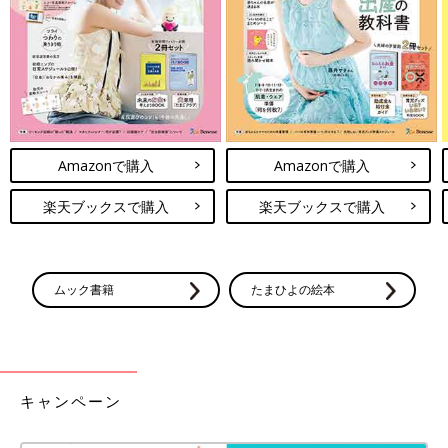
再発後にサッカーチームのメンバーから寄せ書きと千羽鶴をもらった
Amazonで購入
Amazonで購入
2017年の12月に初発の治療が終わったあとは、月1回の定期検
楽天ブックスで購入
楽天ブックスで購入
査、半年に1回のCT検査やMIBGシンチグラフィ（遠隔転移巣の
診断の検査）をしながら、経過観察を続けました。毎回問題な
く、定期検査の間隔も2〜3カ月に1回とあいてきたそうです。
ムック書籍
たまひよの絵本
「小学校に入学してからは、サッカーや体操を習ったり、お友だ
ち家族とみんなでキャンプに出かけたり、元気に過ごしていまし
た。定期検査でも毎回問題がなく、精神的にも普通の生活に戻っ
ていて、『抗GD2抗体』のおかげで再発なくこのまま元気にずっ
と過ごせるのかな、と思っていました」（土井さん）
キャンペーン
しかし、大地くんが4年生になった2021年4月。左腕の痛みを訴