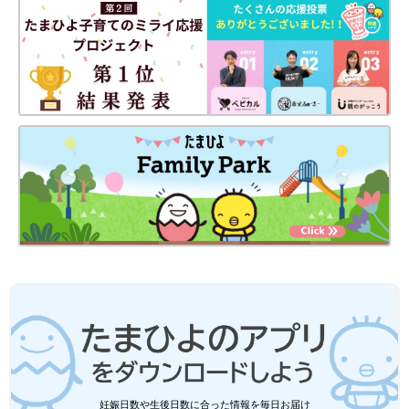
え始めます。神経芽腫の再発でした。
「大阪市立総合医療センターで検査をしても再発は疑われなかっ
たのですが、2〜3カ月して腕が上がらないくらい痛くなってしま
ったので、PET検査（がんの有無や広がり、ほかの臓器への転移
がないかを調べる精密検査）をしたら、再発とわかりました」
（土井さん）
日本で初めて、再発して2回目の「抗GD2抗体」で
の治療を開始
妊娠日数や生後日数に合った情報を毎日お届け