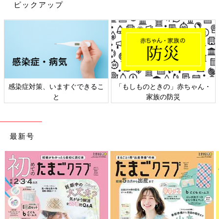
「海外では標準治療になっている薬ですが、生存率が40％から
ピックアップ
60％になると治験の説明などで聞きました。そんなに生存率が変
わるなら、海外に行ってまでしてもやりたい！と強く願っていま
した。治験は受けられる人数が決まっているので、治験のメンバ
ーに入れて本当によかったです」（土井さん）
抗GD2抗体での治療は2週間入院しての点滴投与と2週間退院し
ての休憩を1クールとし、それを6クール繰り返します。12月に
感染症対策、いますぐできるこ
「もしものときの」赤ちゃん・
治療が終了し、退院。大地くんは保育園の卒園式にも、小学校の
と
家族の防災
入学式にも参加することができました。
サッカーも、体操も。元気に過ごしていた大地くん
最新号