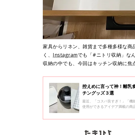
家具からリネン、雑貨まで多種多様な商
く、
Instagram
でも「#ニトリ収納」な
収納の中でも、今回はキッチン収納に焦
控えめに言って神！離乳
チングッズ３選
最近、「コスパ良すぎ！」「機
使用ができるアイデア満載の商品
つの「キッチングッズ」をご紹
ださいね。