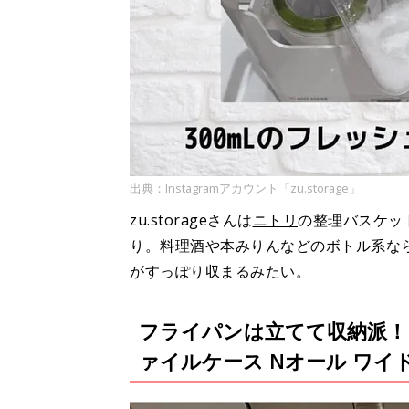
出典：Instagramアカウント「zu.storage」
zu.storageさんは
ニトリ
の整理バスケット
り。料理酒や本みりんなどのボトル系な
がすっぽり収まるみたい。
フライパンは立てて収納派！ざ
ァイルケース Nオール ワイ