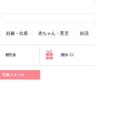
妊娠・出産
赤ちゃん・育児
妊活
離乳食
優待パス
写真スタジオ