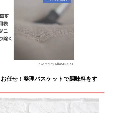
Powered by 
GliaStudios
お任せ！整理バスケットで調味料をす
M
u
t
e