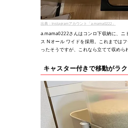
出典：Instagramアカウント「a.mama0222」
a.mama0222さんはコンロ下収納に
ス Nオール ワイドを採用。これまでは
ったそうですが、これなら立てて収めら
キャスター付きで移動がラク