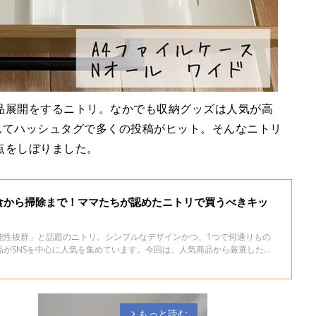
品展開をするニトリ。なかでも収納グッズは人気が高
んてハッシュタグで多くの投稿がヒット。そんなニトリ
点をしぼりました。
食から掃除まで！ママたちが認めたニトリで買うべきキッ
能性抜群」と話題のニトリ。シンプルなデザインかつ、1つで何通りもの
がSNSを中心に人気を集めています。今回は、人気商品から厳選した、3
介！ニトリ各店でも売り切れ続出の便利グッズを是非チェックしてみてく
もっと読む
arrow_forward_ios