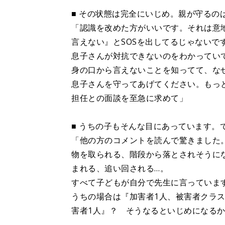
■ その状態は完全にいじめ。親が守るの
「認識を改めた方がいいです。それは意地
言えない』とSOSを出してるじゃないで
息子さんが対抗できないのをわかってい
身の口から言えないことを知ってて、な
息子さんを守ってあげてください。もっ
担任との面談を至急に求めて」
■ うちの子もそんな目にあっています。
「他の方のコメントを読んで驚きました
物を取られる、階段から落とされそうに
まれる、追い回される…。
すべて子どもが自分で先生に言っていま
うちの場合は『加害者1人、被害者クラ
害者1人』？ そうなるといじめになる