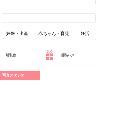
妊娠・出産
赤ちゃん・育児
妊活
離乳食
優待パス
写真スタジオ