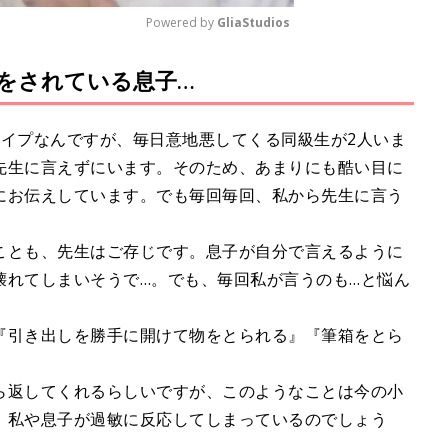
Powered by 
GliaStudios
をされている息子…
M
u
t
タイプなんですが、毎日意地悪してくる同級生が2人いま
e
先生に言えずにいます。そのため、あまりにも酷い目に
にお伝えしています。でも毎回毎回、私から先生に言う
ことも、先生はご存じです。息子が自分で言えるように
壊れてしまいそうで…。でも、毎回私が言うのも…と悩ん
『引き出しを勝手に開けて物をとられる』『筆箱をとら
ら返してくれるらしいですが、このようなことは今の小
。私や息子が過敏に反応してしまっているのでしょう