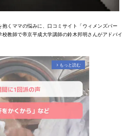
を抱くママの悩みに、口コミサイト「ウィメンズパー
学校教師で帝京平成大学講師の鈴木邦明さんがアドバイ
もっと読む
arrow_forward_ios