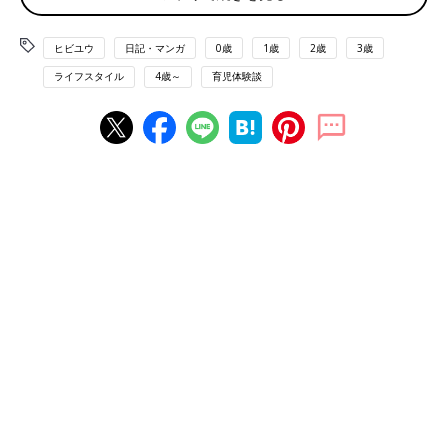
ヒビユウ
日記・マンガ
0歳
1歳
2歳
3歳
ライフスタイル
4歳～
育児体験談