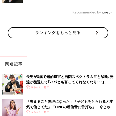
Recommended by
ランキングをもっと見る
関連記事
長男が3歳で知的障害と自閉スペクトラム症と診断｡発
達が後退して｢パパとも言ってくれなくなり･･･｣、元
プロバスケ選手･岡田優介
赤ちゃん・育児
股間に味噌こし直撃。
「夫まるごと無理になった」「子どもをとられると本
気で信じてた」「LINEの着信音に舌打ち」 今じゃ笑
そうそう、そこにバッタとまってた～
い話。敵対心＆警戒心むき出しだった産後のガルガル
赤ちゃん・育児
…って、いませんから！