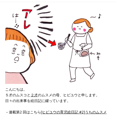
こんにちは。
５才のムスコと
２才
のムスメの母、ヒビユウと申します。
日々の出来事を絵日記に綴っています。
－連載第2 回はこちら
[ヒビユウの育児絵日記 #2]うちのムスメ