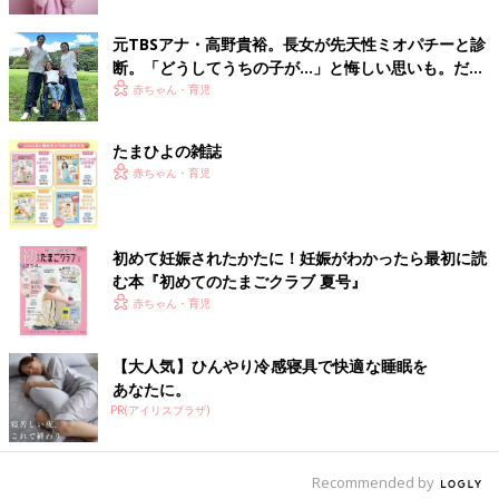
期エピソード。専門家に聞く
いつも虫取りアミを欲しがることもなくお兄ちゃんを見ていたけ
元TBSアナ・高野貴裕。長女が先天性ミオパチーと診
ど、実は興味あったんだね。
断。「どうしてうちの子が…」と悔しい思いも。だか
らこそ、娘との時間を全力で楽しみたい
赤ちゃん・育児
そのあと、満足気に味噌こしを返してくれたムスメでした。
たまひよの雑誌
ムスメにも、短めの虫取りアミを探そうと思います。
赤ちゃん・育児
次回もお楽しみに♪
初めて妊娠されたかたに！妊娠がわかったら最初に読
■これまでの記事はこちら
む本『初めてのたまごクラブ 夏号』
・[ヒビユウの育児絵日記]の記事一覧
赤ちゃん・育児
【大人気】ひんやり冷感寝具で快適な睡眠を
[ヒビユウ]
あなたに。
5才息子と2才娘のママ。現在は専業主婦。
PR(アイリスプラザ)
子ども２人と夫との日々を絵日記にしてインスタグラム
(
https://www.instagram.com/hibi_yuu/
)
にて公開中。
Recommended by
■ブログ hibi家です。ヒビユウの育児絵日記