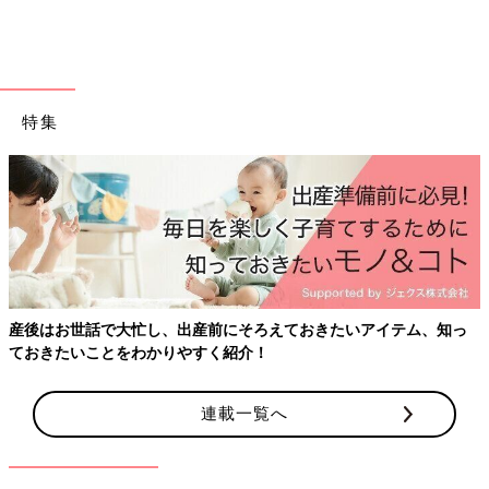
（
ameblo.jp/hibiyuublog?
frm_id=v.jpameblo&device_id=1f63d5d7495e46deb94f08ddb2c
41d6a/
）
■書籍
『hibi家のムスコとムスメ』
発売中。
特集
■関連記事
・
[１０年ぶりに妊娠しました]の記事一覧
・
[うちのこと。子ども２人育ててます！]の記事一覧
・
新米ママハトコの記事一覧
・
[うちのリボンちゃん]の記事一覧
・
御手洗直子の「つっこみが止まらないコマダム日記」記事一覧
前の話
次の話
[ヒビユウの育児絵日
一覧
[ヒビユウの育児絵日記
産後はお世話で大忙し、出産前にそろえておきたいアイテム、知っ
記 #2]うちのムスメ
#4] ライオン
ておきたいことをわかりやすく紹介！
連載一覧へ