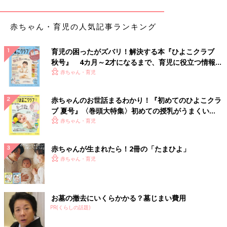
赤ちゃん・育児の人気記事ランキング
育児の困ったがズバリ！解決する本『ひよこクラブ
秋号』 4カ月～2才になるまで、育児に役立つ情報が
いっぱい！
赤ちゃん・育児
赤ちゃんのお世話まるわかり！『初めてのひよこクラ
ブ 夏号』〈巻頭大特集〉初めての授乳がうまくい
く！ おっぱい・ミルクの基本と夏のトラブル 解決テ
赤ちゃん・育児
ク
赤ちゃんが生まれたら！2冊の「たまひよ」
赤ちゃん・育児
お墓の撤去にいくらかかる？墓じまい費用
PR(くらしの話題)