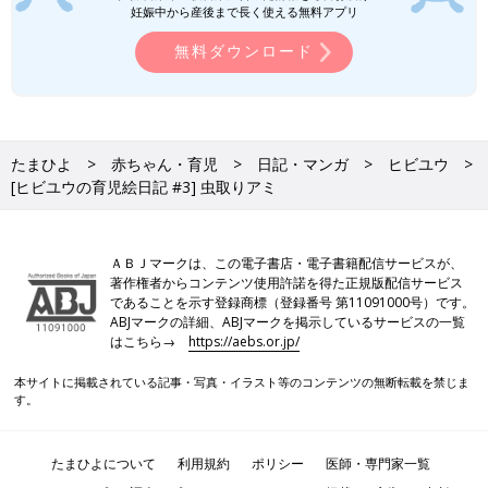
妊娠中から産後まで長く使える無料アプリ
無料ダウンロード
たまひよ
赤ちゃん・育児
日記・マンガ
ヒビユウ
[ヒビユウの育児絵日記 #3] 虫取りアミ
ＡＢＪマークは、この電子書店・電子書籍配信サービスが、
著作権者からコンテンツ使用許諾を得た正規版配信サービス
であることを示す登録商標（登録番号 第11091000号）です。
ABJマークの詳細、ABJマークを掲示しているサービスの一覧
はこちら→
https://aebs.or.jp/
本サイトに掲載されている記事・写真・イラスト等のコンテンツの無断転載を禁じま
す。
たまひよについて
利用規約
ポリシー
医師・専門家一覧