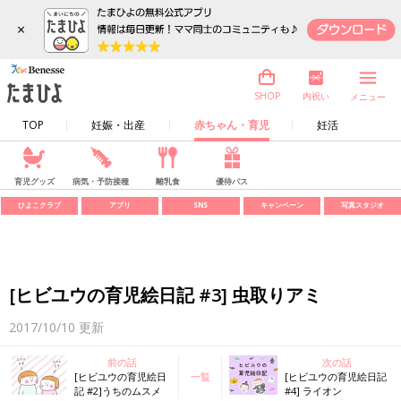
×
内祝い
SHOP
メニュー
TOP
妊娠・出産
赤ちゃん・育児
妊活
育児グッズ
病気・予防接種
離乳食
優待パス
ひよこクラブ
アプリ
SNS
キャンペーン
写真スタジオ
[ヒビユウの育児絵日記 #3] 虫取りアミ
2017/10/10
更新
前の話
次の話
[ヒビユウの育児絵日
一覧
[ヒビユウの育児絵日記
記 #2]うちのムスメ
#4] ライオン