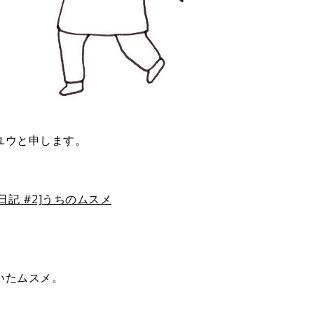
ユウと申します。
日記 #2]うちのムスメ
いたムスメ。