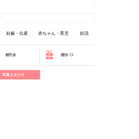
妊娠・出産
赤ちゃん・育児
妊活
離乳食
優待パス
写真スタジオ