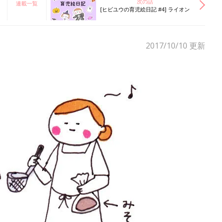
次の話
連載一覧
[ヒビユウの育児絵日記 #4] ライオン
2017/10/10
更新