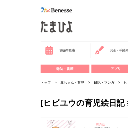
妊娠早見表
お金・手続
雑誌・書籍
アプリ
トップ
赤ちゃん・育児
日記・マンガ
ヒ
[ヒビユウの育児絵日記 
前の話