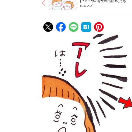
[ヒビユウの育児絵日記 #2]うち
のムスメ