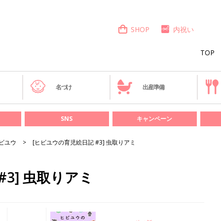
SHOP
内祝い
TOP
き
名づけ
出産準備
SNS
キャンペーン
ビユウ
[ヒビユウの育児絵日記 #3] 虫取りアミ
#3] 虫取りアミ