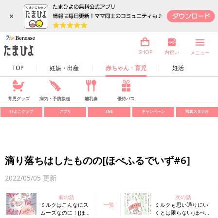
×
内祝い
SHOP
メニュー
TOP
妊娠・出産
赤ちゃん・育児
妊活
育児グッズ
病気・予防接種
離乳食
優待パス
ひよこクラブ
アプリ
SNS
キャンペーン
写真スタジオ
滴り落ちはしたものの[ほぺふるでいず#6］
2022/05/05
更新
前の話
次の話
ミルクはこんなにス
一覧
ミルクも思い通りにい
ムーズなのに！[ほぺ
くとは限らない[ほぺふ