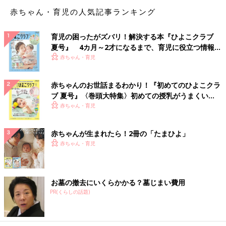
赤ちゃん・育児の人気記事ランキング
育児の困ったがズバリ！解決する本『ひよこクラブ
夏号』 4カ月～2才になるまで、育児に役立つ情報が
いっぱい！
赤ちゃん・育児
赤ちゃんのお世話まるわかり！『初めてのひよこクラ
ブ 夏号』〈巻頭大特集〉初めての授乳がうまくい
く！ おっぱい・ミルクの基本と夏のトラブル 解決テ
赤ちゃん・育児
ク
赤ちゃんが生まれたら！2冊の「たまひよ」
赤ちゃん・育児
お墓の撤去にいくらかかる？墓じまい費用
PR(くらしの話題)