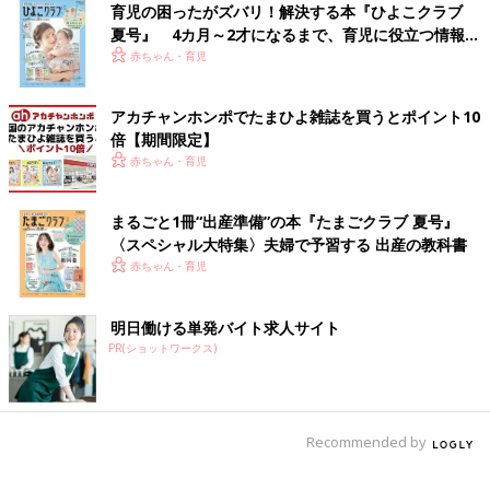
育児の困ったがズバリ！解決する本『ひよこクラブ
夏号』 4カ月～2才になるまで、育児に役立つ情報が
いっぱい！
赤ちゃん・育児
アカチャンホンポでたまひよ雑誌を買うとポイント10
倍【期間限定】
赤ちゃん・育児
まるごと1冊“出産準備”の本『たまごクラブ 夏号』
〈スペシャル大特集〉夫婦で予習する 出産の教科書
赤ちゃん・育児
明日働ける単発バイト求人サイト
PR(ショットワークス)
Recommended by