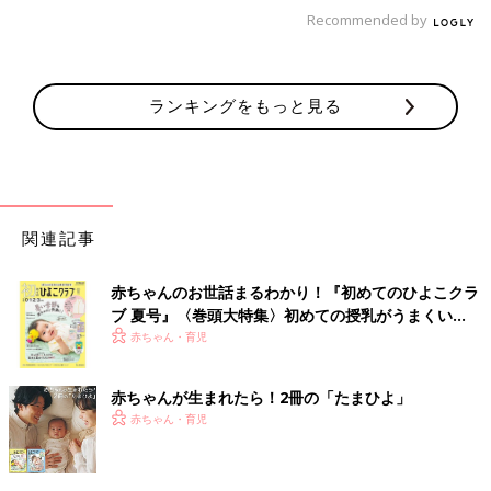
Recommended by
ランキングをもっと見る
関連記事
赤ちゃんのお世話まるわかり！『初めてのひよこクラ
ブ 夏号』〈巻頭大特集〉初めての授乳がうまくい
く！ おっぱい・ミルクの基本と夏のトラブル 解決テ
赤ちゃん・育児
ク
赤ちゃんが生まれたら！2冊の「たまひよ」
赤ちゃん・育児