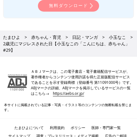
無料ダウンロード
たまひよ
赤ちゃん・育児
日記・マンガ
小玉なこ
2歳児にマジレスされた日【小玉なこの「こんにちは、赤ちゃん」
#29】
ＡＢＪマークは、この電子書店・電子書籍配信サービスが、
著作権者からコンテンツ使用許諾を得た正規版配信サービス
であることを示す登録商標（登録番号 第11091000号）です。
ABJマークの詳細、ABJマークを掲示しているサービスの一覧
はこちら→
https://aebs.or.jp/
本サイトに掲載されている記事・写真・イラスト等のコンテンツの無断転載を禁じま
す。
たまひよについて
利用規約
ポリシー
医師・専門家一覧
サイトマップ
調査・プレスリリース・メディア掲載
広告のご相談