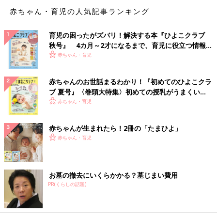
赤ちゃん・育児の人気記事ランキング
育児の困ったがズバリ！解決する本『ひよこクラブ
秋号』 4カ月～2才になるまで、育児に役立つ情報が
いっぱい！
赤ちゃん・育児
赤ちゃんのお世話まるわかり！『初めてのひよこクラ
ブ 夏号』〈巻頭大特集〉初めての授乳がうまくい
く！ おっぱい・ミルクの基本と夏のトラブル 解決テ
赤ちゃん・育児
ク
赤ちゃんが生まれたら！2冊の「たまひよ」
赤ちゃん・育児
お墓の撤去にいくらかかる？墓じまい費用
PR(くらしの話題)