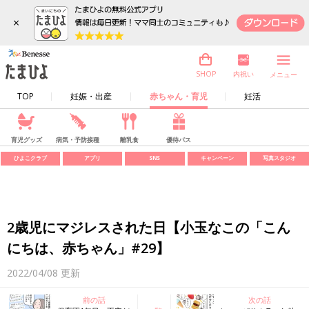
×
内祝い
SHOP
メニュー
TOP
妊娠・出産
赤ちゃん・育児
妊活
育児グッズ
病気・予防接種
離乳食
優待パス
ひよこクラブ
アプリ
SNS
キャンペーン
写真スタジオ
2歳児にマジレスされた日【小玉なこの「こん
にちは、赤ちゃん」#29】
2022/04/08
更新
前の話
次の話