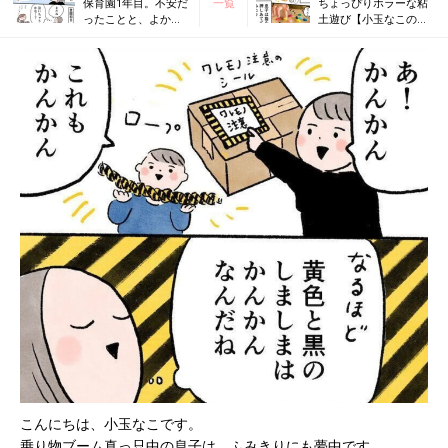
保育園1年目。不安だ
一覧
ちょっぴりホラーな粘
ったことと、よかっ
土遊び【小玉なこの
たこと【小玉なこの
「こんにちは、赤ちゃ
「こんにちは、赤ち
ん」#30】
ゃん」#28】
こんにちは、小玉なこです。
乗り物ブーム真っ只中の息子は、ふみきりにも夢中です。