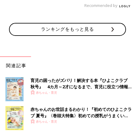
Recommended by
なにをいっているんだ？という顔で訂正してくれました。
そうだよね、これはとらだよね…。なんともいえない寂しさを感
ランキングをもっと見る
じる母でした。
・
【小玉なこの「こんにちは、赤ちゃん」】の今までのお話はこ
ちら
・
たまひよONLINEの育児マンガ一覧はこちら
関連記事
小玉なこ
2020年生まれの男の子の母です。SNSで育児や日常を題材にし
育児の困ったがズバリ！解決する本『ひよこクラブ
たゆるい漫画を描いています。
秋号』 4カ月～2才になるまで、育児に役立つ情報が
いっぱい！
Twitter
@kodamanaco
赤ちゃん・育児
Instagram
@kodamanaco
赤ちゃんのお世話まるわかり！『初めてのひよこクラ
前の話
次の話
ブ 夏号』〈巻頭大特集〉初めての授乳がうまくい
保育園1年目。不安だ
一覧
ちょっぴりホラーな粘
く！ おっぱい・ミルクの基本と夏のトラブル 解決テ
赤ちゃん・育児
ったことと、よかっ
土遊び【小玉なこの
ク
たこと【小玉なこの
「こんにちは、赤ちゃ
「こんにちは、赤ち
ん」#30】