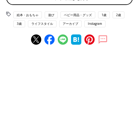
インスタグラマーのまろさんは、雨の日には家の中のおもちゃで
絵本・おもちゃ
遊び
ベビー用品・グッズ
1歳
2歳
遊ばせているそう。
3歳
ライフスタイル
アーカイブ
Instagram
魚が大好きで、この魚釣りは「集中力も身につく最高の遊び」と
お気に入り。ほかにはおままごとで料理をつくったり、お絵かき
や折り紙などで遊んだりして雨の日も家の中で楽しく過ごせてい
るそうです。魚釣りでは15分ほど集中して遊び、そのあと魚はお
ままごとでも活躍したとか。
カラフルでかわいい魚釣りのおもちゃは、まろさんのお母さんの
手づくり！ 魚が大好きな娘さんのために、ハギレ布の中に綿を
詰め、マグネットを入れています。竿は子どもが遊んでも危なく
ないように、柔らかいチューブの中心に太めの紐を通しているそ
う。
チューブと紐なら子どもが振り回しても折れないし、ぶつかって
もそんなに危なくないので安心ですね。ハギレ布・綿は家にあっ
たもの、そのほかマグネット・チューブ・紐はホームセンターで
購入し、合計で1,000円もしなかったそうです。
ずっとおうちの中で過ごす雨の日は、集中できる遊びにしたいも