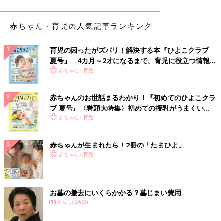
の。竿を2人分用意して兄弟やママと対決しても楽しく遊べそう
ですね。
赤ちゃん・育児の人気記事ランキング
小麦粘土でオリジナルの作品づくり
育児の困ったがズバリ！解決する本『ひよこクラブ
夏号』 4カ月～2才になるまで、育児に役立つ情報が
いっぱい！
赤ちゃん・育児
赤ちゃんのお世話まるわかり！『初めてのひよこクラ
ブ 夏号』〈巻頭大特集〉初めての授乳がうまくい
く！ おっぱい・ミルクの基本と夏のトラブル 解決テ
赤ちゃん・育児
ク
赤ちゃんが生まれたら！2冊の「たまひよ」
赤ちゃん・育児
お墓の撤去にいくらかかる？墓じまい費用
PR(くらしの話題)