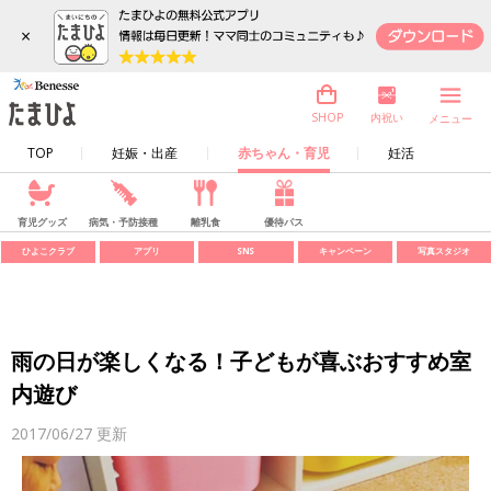
×
内祝い
SHOP
メニュー
TOP
妊娠・出産
赤ちゃん・育児
妊活
育児グッズ
病気・予防接種
離乳食
優待パス
ひよこクラブ
アプリ
SNS
キャンペーン
写真スタジオ
雨の日が楽しくなる！子どもが喜ぶおすすめ室
内遊び
2017/06/27
更新