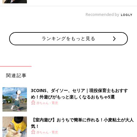
Recommended by
ランキングをもっと見る
さぁちゃんさん(@saachandesu)がシェアした投稿
-
2017 5月 3 7:26午後 PDT
小麦粘土で遊んでいるのは、インスタグラマーさぁちゃんさんの
娘さん。雨の日には、主に小麦粘土遊び・絵本・お人形遊びをし
ているそう。小麦粘土は「いつも1時間ほど集中して遊んでくれ
関連記事
るほど大好き」とのこと。
使っているのは、『Play-Doh』の小麦粘土（約1,500円）。
100
円ショップ
で購入したクッキー型を少しずつ買い足して遊ばせて
3COINS、ダイソー、セリア｜現役保育士もおすす
いるそうです。
め！外遊びがもっと楽しくなるおもちゃ5選
小麦粘土は小さな子どもでも遊べて、おうちにある材料で手づく
赤ちゃん・育児
りできるのでママたちからも定評があるアイテム。立体的なもの
をつくる作業は、真剣に集中して長く遊んでくれます。集中して
【室内遊び】おうちで簡単に作れる！小麦粘土が大人
遊んでもらえるとママも助かりますよね。また、小麦粘土は創造
気！
力を高め、五感を刺激してくれるので知育玩具としても人気のよ
赤ちゃん・育児
うです。