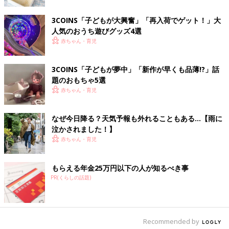
3COINS「子どもが大興奮」「再入荷でゲット！」大
雨の日に外で遊べないのは、子どもにとってもママにとってもス
人気のおうち遊びグッズ4選
トレス。かといって、雨が続く梅雨の時期に毎日屋内遊園地など
赤ちゃん・育児
へお出かけするのは大変です。いつもはしないような遊びでお子
さんを楽しませて、梅雨のジメジメをお子さんの笑顔でパッと吹
き飛ばしちゃいましょう♪（文・岡本梓）
3COINS「子どもが夢中」「新作が早くも品薄!?」話
題のおもちゃ5選
インスタグラマー
mr
（@carrie_mri）
赤ちゃん・育児
2歳
4カ月の女の子を育てるママ。おやつやごはん、かぎ針編みで
つくった小物や、手づくりの洋服などをインスタグラムにアッ
プ。子どものヘアアクセサリー作品はハンドメイドマーケットア
なぜ今日降る？天気予報も外れることもある…【雨に
プリで販売。
泣かされました！】
https://www.instagram.com/carrie_mri/
赤ちゃん・育児
インスタグラマー
さぁちゃん
（@saachandesu）
もらえる年金25万円以下の人が知るべき事
1歳
7カ月の女の子のママ。インスタグラムには娘さんの日常や、
PR(くらしの話題)
おもちゃの写真を更新。娘さんのために集められたおもちゃはど
れもポップでかわいい。
https://www.instagram.com/saachandesu/
Recommended by
※この記事は「たまひよONLINE」で過去に公開されたもので