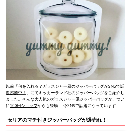
以前「
何を入れる？ガラスジャー風のジッパーバッグがSNSで話
題沸騰中！
」にてキッカーランド社のジッパーバッグをご紹介し
ました。そんな大人気のガラスジャー風ジッパーバッグが、つい
に
100円ショップ
からも登場！ 今SNSで話題になっています。
セリアのマチ付きジッパーバッグが爆売れ！