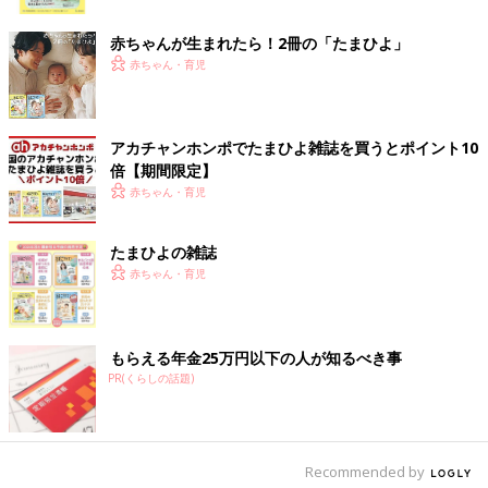
ク
赤ちゃんが生まれたら！2冊の「たまひよ」
赤ちゃん・育児
はるさん(@haruharuhaa)がシェアした投稿
-
2017 7月 26 5:08午後 PDT
アカチャンホンポでたまひよ雑誌を買うとポイント10
マチがあって厚みもあり、意外と量が入るジッパーバッグ。手づ
倍【期間限定】
くりクッキーをこんなにたくさん入れても大丈夫♪ 本当に瓶のな
赤ちゃん・育児
かにクッキーが入っているように見えます！ お出かけの際にお
子さんのおやつを入れてもよいですし、見せる収納として雑貨な
たまひよの雑誌
どを入れて部屋に飾ってもすてきですね。
赤ちゃん・育児
おしゃれなデザインと安さに売り切れ続出のジッパーバッグ。見
つけたら即買い決定ですね♪ セリアに行った際に、ぜひチェック
してみてください！（文・岡本梓）
もらえる年金25万円以下の人が知るべき事
PR(くらしの話題)
■関連記事
・
ファー小物もパーティ雑貨も★ダイソー×GT第５弾が可愛すぎ
て爆買不可避！
・
大人気連載中のマォさんが伝授【超簡単☆100均のミニタオル
Recommended by