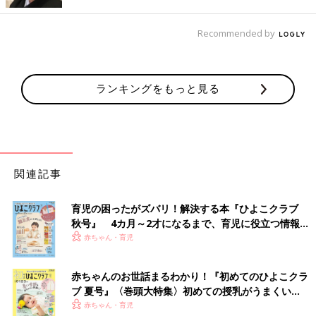
オリティー。みんなが夢中になるのも納得ですね！
Recommended by
ガラスジャー風だから何を入れてもかわいい
ランキングをもっと見る
関連記事
育児の困ったがズバリ！解決する本『ひよこクラブ
秋号』 4カ月～2才になるまで、育児に役立つ情報が
いっぱい！
赤ちゃん・育児
赤ちゃんのお世話まるわかり！『初めてのひよこクラ
ブ 夏号』〈巻頭大特集〉初めての授乳がうまくい
く！ おっぱい・ミルクの基本と夏のトラブル 解決テ
赤ちゃん・育児