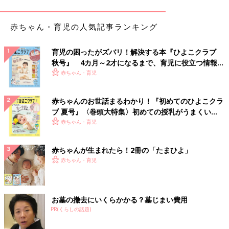
赤ちゃん・育児の人気記事ランキング
育児の困ったがズバリ！解決する本『ひよこクラブ
秋号』 4カ月～2才になるまで、育児に役立つ情報が
いっぱい！
赤ちゃん・育児
赤ちゃんのお世話まるわかり！『初めてのひよこクラ
ブ 夏号』〈巻頭大特集〉初めての授乳がうまくい
く！ おっぱい・ミルクの基本と夏のトラブル 解決テ
赤ちゃん・育児
ク
Hiromi.Yさん(@hiromiry.a.y)がシェアした投稿
-
2017 10月 12 1:58午前 PDT
赤ちゃんが生まれたら！2冊の「たまひよ」
赤ちゃん・育児
ジッパーバッグは、発売されてからSNSで話題になり、売り切れ
になる店舗が続出！ 入手困難のなか、Hiromi.Yさんも探し回って
ようやくゲット♪ 個包装のお菓子を入れて飾っているそうです。
「たくさん入れてもマチ付きだから、ちゃんと閉められる」と機
お墓の撤去にいくらかかる？墓じまい費用
能的にも満足。
PR(くらしの話題)
デザイン性が高く、しっかりしたつくりで100円とは思えないク