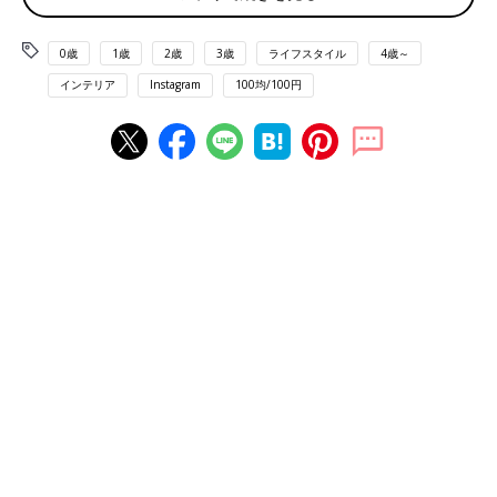
neliapilaさん(@vaaleansininen_kauppa)がシェアした投稿
-
2017
0歳
1歳
2歳
3歳
ライフスタイル
4歳～
セリアのジッパーバッグは、木の蓋のデザインと、ガラスジャー
インテリア
Instagram
100均/100円
デザインの２種類。それぞれMサイズは２枚入り、Sサイズは３
枚入りになっています。
ガラスジャータイプを購入したneliapilaさんも「見映えが格段に
違います。何を入れてもかわいい！使い方を考えるのも楽しみで
す♪」と大満足！
100円とは思えないクオリティー！