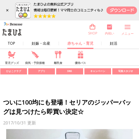
×
内祝い
SHOP
メニュー
TOP
妊娠・出産
赤ちゃん・育児
妊活
育児グッズ
病気・予防接種
離乳食
優待パス
ひよこクラブ
アプリ
SNS
キャンペーン
写真スタジオ
ついに100均にも登場！セリアのジッパーバッ
グは見つけたら即買い決定☆
2017/10/31
更新