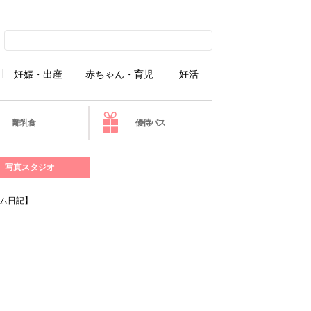
妊娠・出産
赤ちゃん・育児
妊活
離乳食
優待パス
写真スタジオ
ム日記】