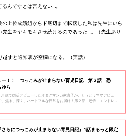
てるんですとは言えない…。
験の上位成績組からド底辺まで転落した私は先生にいら
い先生をヤキモキさせ続けるのであった…。（先生あり
り越すと通知表が空欄になる。（実話）
ュー！！ つっこみが止まらない育児日記 第２話 恐
らゆら
！31歳で婚活デビューしたオタクマンガ家直子が、とうとうママデビュ
の、焦る、慄く、ハートフルな日常をお届け！第２話 恐怖！エンドレス
『さらにつっこみが止まらない育児日記』1話まるっと限定