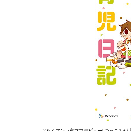
おたくマンガ家ママデビュー! つっこみが