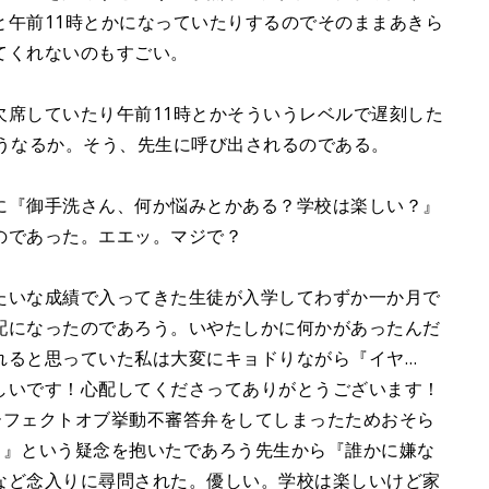
と午前11時とかになっていたりするのでそのままあきら
てくれないのもすごい。
欠席していたり午前11時とかそういうレベルで遅刻した
どうなるか。そう、先生に呼び出されるのである。
に『御手洗さん、何か悩みとかある？学校は楽しい？』
のであった。エエッ。マジで？
たいな成績で入ってきた生徒が入学してわずか一か月で
配になったのであろう。いやたしかに何かがあったんだ
れると思っていた私は大変にキョドりながら『イヤ…
しいです！心配してくださってありがとうございます！
ーフェクトオブ挙動不審答弁をしてしまったためおそら
？』という疑念を抱いたであろう先生から『誰かに嫌な
など念入りに尋問された。優しい。学校は楽しいけど家