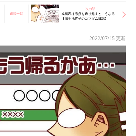
次の話
連載一覧
成績表は赤点を通り越すとこうなる
【御手洗直子のコマダム日記】
2022/07/15
更新