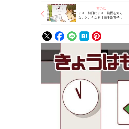
前の話
テスト前日にテスト範囲を知ら
ないとこうなる【御手洗直子の
コマダム日記】