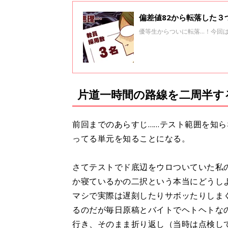
偏差値82から転落した
優等生からついに転落…！今回
片道一時間の路線を二周半す
前回までのあらすじ……テスト範囲を知
ってる単元を知ることになる。
さてテストでド底辺をウロついていた私
か寝ているかの二択という本当にどうし
マシで実際は遅刻したりサボッたりしま
るのだが毎日原稿とバイトでヘトヘトな
行き、そのまま折り返し（当時は点検し