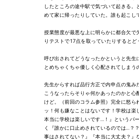
したところの途中駅で気づいて起きる。
めて家に帰ったりしていた。誰も起こし
授業態度が最悪な上に明らかに都合欠で
りテストで17点を取っていたりすると
呼び出されてどうなったかというと先生
とめちゃくちゃ優しく心配されてしまう
先生からすれば品行方正で内申点の鬼み
こうなったらそりゃ何かあったのかと心
けど。（前回のコラム参照）完全に怒ら
ッ！何も嫌なことはないです！学校は楽
本当に学校は楽しいです…！』というパ
く『誰かに口止めされているのでは…？
事はされてない？』『本当に大丈夫？』