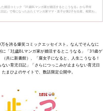
た婚活コミック『31歳BLマンガ家が婚活するとこうなる』から早何
児日記』で母になったおたくマンガ家ママ・直子が第2子を出産。相変わら
こみが止まらない育児日記』として発売します。たまひよONLINEで数
の１は「１～2才代のしつけ（？）」。直子流しつけ……とは？
数1100万を誇る爆笑コミックエッセイスト。なんでそんなに
刊に「3
1歳
BLマンガ家が婚活するとこうなる」「31歳ゲ
」（共に新書館）、「腐女子になると、人生こうなる！
らない育児日記」「さらにつっこみが止まらない育児日
。たまひよのサイトで、数話限定公開中。