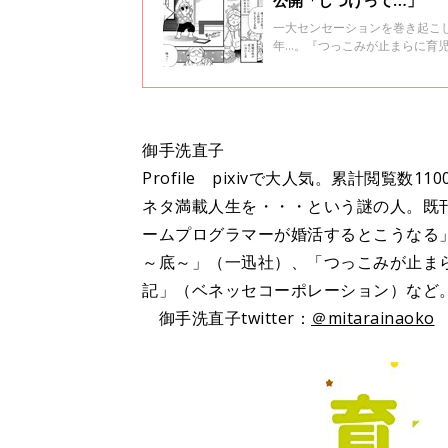
公開「しつけって…」
一大センセーションを巻き起こし
年…。『つっこみが止まらに育
ずのドタバタ日々を『さらにつっ
話分限定公開です！ 限定公開そ
御手洗直子
Profile pixivで大人気。累計閲覧
ネタ満載人生を・・・という謎の人。既
ームプログラマーが婚活するとこうなる
～底～」（一迅社）、「つっこみが止ま
記」（ベネッセコーポレーション）など
御手洗直子twitter：
＠mitarainaoko