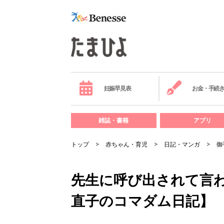
妊娠早見表
お金・手続
雑誌・書籍
アプリ
トップ
赤ちゃん・育児
日記・マンガ
御
先生に呼び出されて言
直子のコマダム日記】