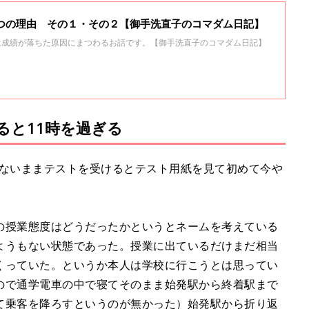
３つの理由 その１・その２【御手洗直子のコマダム日記】
は成績が落ちた原因にまつわるお話です。【御手洗直子のコマダム日記】
ると11時を過ぎる
らないままテストを受けるとテスト用紙を見て初めて今や
の授業態度はどうだったかというとネームを考えている
ようもない状態であった。授業に出ているだけまだ相当
くっていた。というか本人は学校に行こうとは思ってい
ので通学電車の中で寝てそのまま始発駅から終着駅まで
て乗客を降ろすというのが無かった）始発駅から折り返