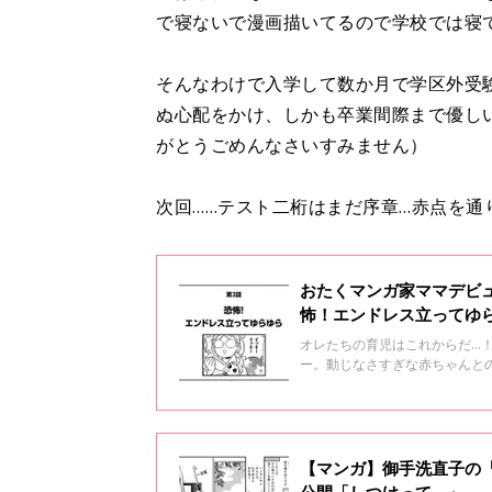
で寝ないで漫画描いてるので学校では寝
そんなわけで入学して数か月で学区外受
ぬ心配をかけ、しかも卒業間際まで優し
がとうごめんなさいすみません）
次回……テスト二桁はまだ序章…赤点を通
おたくマンガ家ママデビ
怖！エンドレス立ってゆ
オレたちの育児はこれからだ…
ー。動じなさすぎな赤ちゃんと
立ってゆらゆら
【マンガ】御手洗直子の