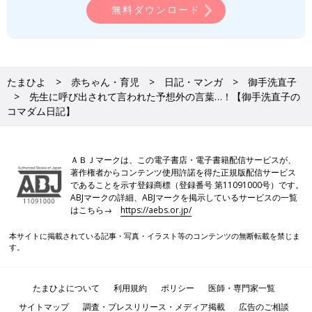
無料ダウンロード
たまひよ
赤ちゃん・育児
日記・マンガ
御手洗直子
先生に呼び出されて言われた予想外の言葉…！【御手洗直子の
コマダム日記】
ＡＢＪマークは、この電子書店・電子書籍配信サービスが、
著作権者からコンテンツ使用許諾を得た正規版配信サービス
であることを示す登録商標（登録番号 第11091000号）です。
ABJマークの詳細、ABJマークを掲示しているサービスの一覧
はこちら→
https://aebs.or.jp/
本サイトに掲載されている記事・写真・イラスト等のコンテンツの無断転載を禁じま
す。
たまひよについて
利用規約
ポリシー
医師・専門家一覧
サイトマップ
調査・プレスリリース・メディア掲載
広告のご相談