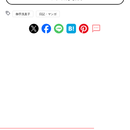
トなので通学電車の中で寝てそのまま始発駅から終着駅まで行
き、そのまま折り返し（当時は点検して乗客を降ろすというのが
御手洗直子
日記・マンガ
無かった）始発駅から折り返したところの途中駅で気づいて起き
る。と午前11時とかになっていたりするのでそのままあきらめて
家に帰ったりしていた。誰も起こしてくれないのもすごい。
授業態度が最悪な上に明らかに都合欠で欠席していたり午前11時
とかそういうレベルで遅刻したりテストで17点を取っていたりす
るとどうなるか。そう、先生に呼び出されるのである。
呼び出されてどうなったかというと先生に『御手洗さん、何か悩
みとかある？学校は楽しい？』とめちゃくちゃ優しく心配されて
しまうのであった。エエッ。マジで？
先生からすれば品行方正で内申点の鬼みたいな成績で入ってきた
生徒が入学してわずか一か月でこうなったらそりゃ何かあったの
かと心配になったのであろう。いやたしかに何かがあったんだけ
ど。（前回のコラム参照）完全に怒られると思っていた私は大変
にキョドりながら『イヤ…ッ！何も嫌なことはないです！学校は
楽しいです！心配してくださってありがとうございます！本当に