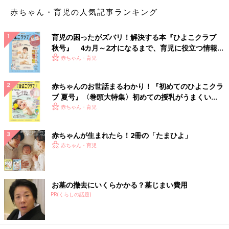
学校は楽しいです…！』というパーフェクトオブ挙動不審答弁を
赤ちゃん・育児の人気記事ランキング
してしまったためおそらく『誰かに口止めされているので
は…？？』という疑念を抱いたであろう先生から『誰かに嫌な事
育児の困ったがズバリ！解決する本『ひよこクラブ
はされてない？』『本当に大丈夫？』など念入りに尋問された。
秋号』 4カ月～2才になるまで、育児に役立つ情報が
優しい。学校は楽しいけど家で寝ないで漫画描いてるので学校で
いっぱい！
赤ちゃん・育児
は寝てるんですとは言えない…。
そんなわけで入学して数か月で学区外受験の上位成績組からド底
赤ちゃんのお世話まるわかり！『初めてのひよこクラ
辺まで転落した私は先生にいらぬ心配をかけ、しかも卒業間際ま
ブ 夏号』〈巻頭大特集〉初めての授乳がうまくい
で優しい先生をヤキモキさせ続けるのであった…。（先生ありが
く！ おっぱい・ミルクの基本と夏のトラブル 解決テ
赤ちゃん・育児
とうごめんなさいすみません）
ク
赤ちゃんが生まれたら！2冊の「たまひよ」
次回……テスト二桁はまだ序章…赤点を通り越すと通知表が空欄
赤ちゃん・育児
になる。（実話）
おたくマンガ家ママデビュー！！ つっ
こみが止まらない育児日記 第２話 恐
お墓の撤去にいくらかかる？墓じまい費用
PR(くらしの話題)
怖！エンドレス立ってゆらゆら
オレたちの育児はこれからだ…！31歳で婚活デ
ビューしたオタクマンガ家直子が、とうとうマ
マデビュー。動じなさすぎな赤ちゃんとの、焦
る、慄く、ハートフルな日常をお届け！第２