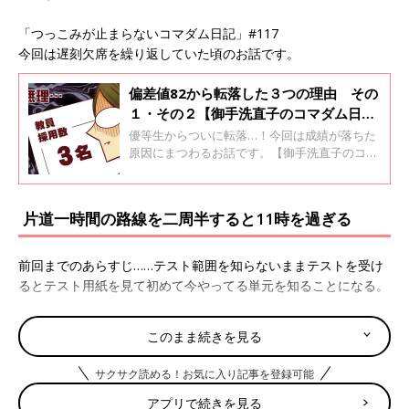
「つっこみが止まらないコマダム日記」#117
今回は遅刻欠席を繰り返していた頃のお話です。
偏差値82から転落した３つの理由 その
１・その２【御手洗直子のコマダム日
記】
優等生からついに転落…！今回は成績が落ちた
原因にまつわるお話です。【御手洗直子のコマ
ダム日記】
片道一時間の路線を二周半すると11時を過ぎる
前回までのあらすじ……テスト範囲を知らないままテストを受け
るとテスト用紙を見て初めて今やってる単元を知ることになる。
さてテストでド底辺をウロついていた私の授業態度はどうだった
このまま続きを見る
かというとネームを考えているか寝ているかの二択という本当に
どうしようもない状態であった。授業に出ているだけまだ相当マ
サクサク読める！お気に入り記事を登録可能
シで実際は遅刻したりサボッたりしまくっていた。というか本人
アプリで続きを見る
は学校に行こうとは思っているのだが毎日原稿とバイトでヘトヘ