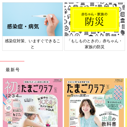
感染症対策、いますぐできるこ
「もしものときの」赤ちゃん・
と
家族の防災
さらにつっこみが止まらない育児日記
Amazonで見る
最新号
前の話
次の話
テスト前日にテスト
一覧
成績表は赤点を通り越
範囲を知らないとこ
すとこうなる【御手洗
うなる【御手洗直子
直子のコマダム日記】
のコマダム日記】