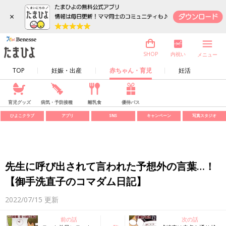
×
内祝い
SHOP
メニュー
TOP
妊娠・出産
赤ちゃん・育児
妊活
育児グッズ
病気・予防接種
離乳食
優待パス
ひよこクラブ
アプリ
SNS
キャンペーン
写真スタジオ
先生に呼び出されて言われた予想外の言葉…！
【御手洗直子のコマダム日記】
2022/07/15
更新
前の話
次の話