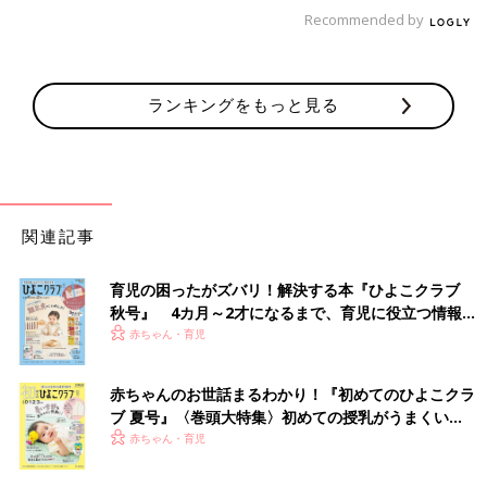
話 恐怖！エンドレス立ってゆらゆら
Recommended by
【マンガ】御手洗直子の『さらにつっこ
みが止まらない育児日記』1話まるっと
限定公開「しつけって…」
一大センセーションを巻き起こした婚活コミッ
ランキングをもっと見る
ク『31歳BLマンガ家が婚活するとこうなる』か
ら早何年…。『つっこみが止まらに育児日記』
で母になったおたくマンガ家ママ・直子が第2
子を出産。相変わらずのドタバタ日々を『さら
につっこみが止まらない育児日記』として発売
御手洗直子
します。たまひよONLINEで数話分限定公開で
Profile pixivで大人気。累計閲覧数1100万を誇る爆笑コミック
す！ 限定公開その１は「１～2才代のしつけ
関連記事
エッセイスト。なんでそんなにネタ満載人生を・・・という謎の
（？）」。直子流しつけ……とは？
人。既刊に「3
1歳
BLマンガ家が婚活するとこうなる」「31歳ゲ
育児の困ったがズバリ！解決する本『ひよこクラブ
ームプログラマーが婚活するとこうなる」（共に新書館）、「腐
秋号』 4カ月～2才になるまで、育児に役立つ情報が
女子になると、人生こうなる！～底～」（一迅社）、「つっこみ
いっぱい！
赤ちゃん・育児
が止まらない育児日記」「さらにつっこみが止まらない育児日
記」（ベネッセコーポレーション）など。たまひよのサイトで、
数話限定公開中。
赤ちゃんのお世話まるわかり！『初めてのひよこクラ
ブ 夏号』〈巻頭大特集〉初めての授乳がうまくい
御手洗直子twitter：
＠mitarainaoko
く！ おっぱい・ミルクの基本と夏のトラブル 解決テ
赤ちゃん・育児
ク