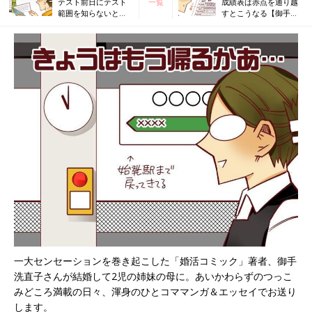
テスト前日にテスト
一覧
成績表は赤点を通り越
範囲を知らないとこ
すとこうなる【御手洗
うなる【御手洗直子
直子のコマダム日記】
のコマダム日記】
一大センセーションを巻き起こした「婚活コミック」著者、御手
洗直子さんが結婚して2児の姉妹の母に。あいかわらずのつっこ
みどころ満載の日々、渾身のひとコママンガ＆エッセイでお送り
します。