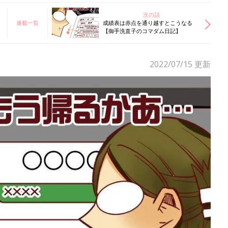
次の話
連載一覧
成績表は赤点を通り越すとこうなる
【御手洗直子のコマダム日記】
2022/07/15
更新