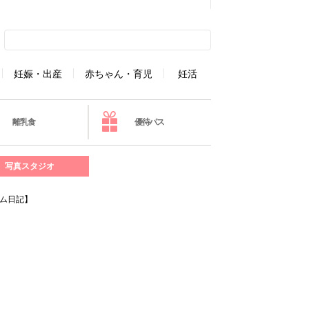
妊娠・出産
赤ちゃん・育児
妊活
離乳食
優待パス
写真スタジオ
ム日記】