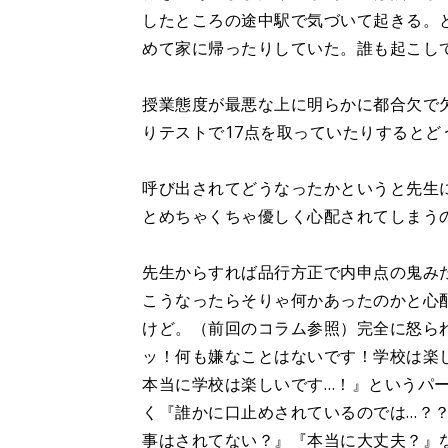
したところの途中駅で気づいて起きる。
めて家に帰ったりしていた。誰も起こし
授業態度が最悪な上に明らかに都合欠で
りテストで17点を取っていたりすると
呼び出されてどうなったかというと先生
とめちゃくちゃ優しく心配されてしまう
先生からすれば品行方正で内申点の鬼み
こうなったらそりゃ何かあったのかと心
けど。（前回のコラム参照）完全に怒ら
ッ！何も嫌なことはないです！学校は楽
本当に学校は楽しいです…！』というパ
く『誰かに口止めされているのでは…？
事はされてない？』『本当に大丈夫？』