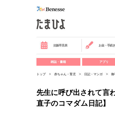
妊娠早見表
お金・手続
雑誌・書籍
アプリ
トップ
赤ちゃん・育児
日記・マンガ
御
先生に呼び出されて言
直子のコマダム日記】