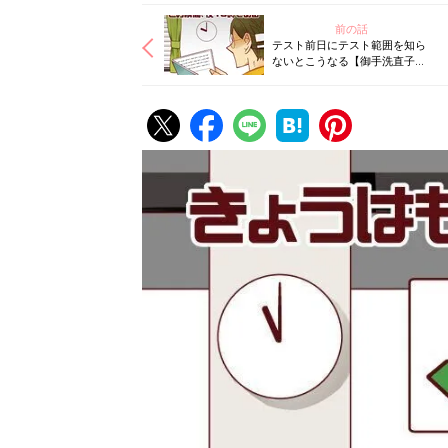
前の話
テスト前日にテスト範囲を知ら
ないとこうなる【御手洗直子の
コマダム日記】