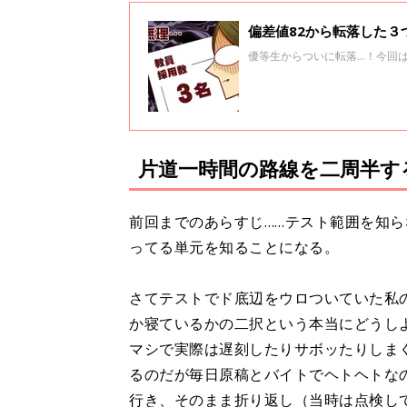
偏差値82から転落した
優等生からついに転落…！今回
片道一時間の路線を二周半す
前回までのあらすじ……テスト範囲を知
ってる単元を知ることになる。
さてテストでド底辺をウロついていた私
か寝ているかの二択という本当にどうし
マシで実際は遅刻したりサボッたりしま
るのだが毎日原稿とバイトでヘトヘトな
行き、そのまま折り返し（当時は点検し