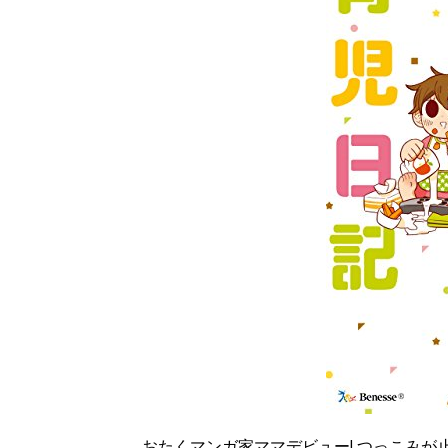
おたくマンガ家ママデビュー! つっこみが