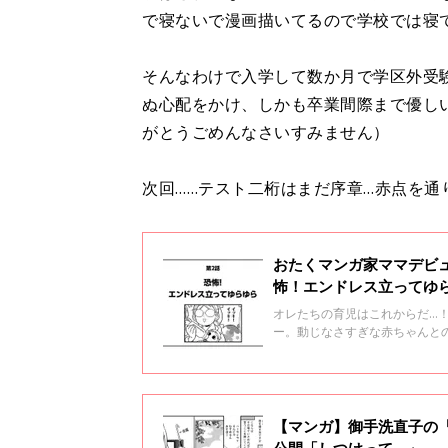
で寝ないで漫画描いてるので学校では寝
そんなわけで入学して数か月で学区外受
ぬ心配をかけ、しかも卒業間際まで優し
がとうごめんなさいすみません）
次回……テスト二桁はまだ序章…赤点を通
おたくマンガ家ママデビ
怖！エンドレス立ってゆ
オレたちの育児はこれからだ…
ー。動じなさすぎな赤ちゃんと
立ってゆらゆら
【マンガ】御手洗直子の