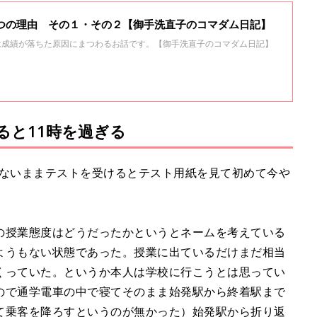
３つの理由 その１・その２【御手洗直子のコマダム日記】
は成績が落ちた原因にまつわるお話です。【御手洗直子のコマダム日記】
ると11時を過ぎる
らないままテストを受けるとテスト用紙を見て初めて今や
の授業態度はどうだったかというとネームを考えている
ようもない状態であった。授業に出ているだけまだ相当
くっていた。というか本人は学校に行こうとは思ってい
ので通学電車の中で寝てそのまま始発駅から終着駅まで
て乗客を降ろすというのが無かった）始発駅から折り返