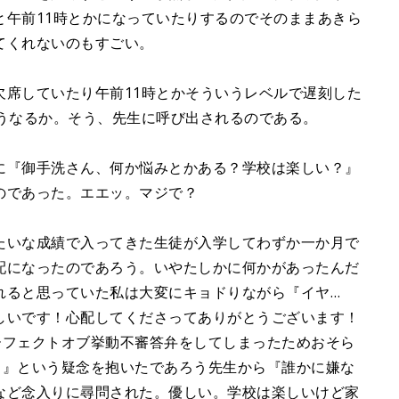
と午前11時とかになっていたりするのでそのままあきら
てくれないのもすごい。
欠席していたり午前11時とかそういうレベルで遅刻した
どうなるか。そう、先生に呼び出されるのである。
に『御手洗さん、何か悩みとかある？学校は楽しい？』
のであった。エエッ。マジで？
たいな成績で入ってきた生徒が入学してわずか一か月で
配になったのであろう。いやたしかに何かがあったんだ
れると思っていた私は大変にキョドりながら『イヤ…
しいです！心配してくださってありがとうございます！
ーフェクトオブ挙動不審答弁をしてしまったためおそら
？』という疑念を抱いたであろう先生から『誰かに嫌な
など念入りに尋問された。優しい。学校は楽しいけど家