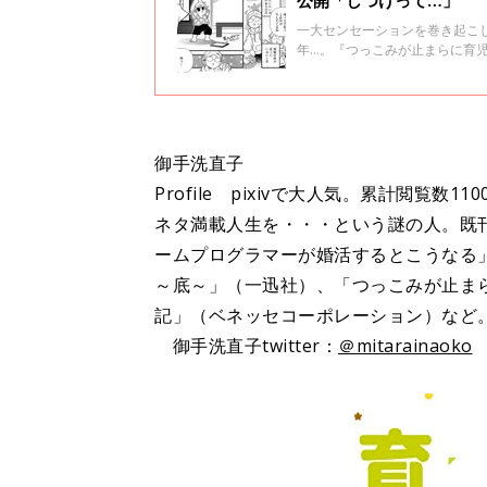
公開「しつけって…」
一大センセーションを巻き起こし
年…。『つっこみが止まらに育
ずのドタバタ日々を『さらにつっ
話分限定公開です！ 限定公開そ
御手洗直子
Profile pixivで大人気。累計閲覧
ネタ満載人生を・・・という謎の人。既
ームプログラマーが婚活するとこうなる
～底～」（一迅社）、「つっこみが止ま
記」（ベネッセコーポレーション）など
御手洗直子twitter：
＠mitarainaoko