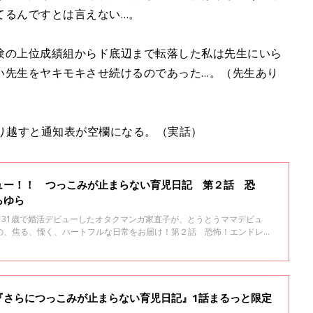
てるんですとは言えない…。
験の上位成績組からド底辺まで転落した私は先生にいら
い先生をヤキモキさせ続けるのであった…。（先生あり
り越すと通知表が空欄になる。（実話）
ュー！！ つっこみが止まらない育児日記 第２話 恐
らゆら
！31歳で婚活デビューしたオタクマンガ家直子が、とうとうママデビュ
の、焦る、慄く、ハートフルな日常をお届け！第２話 恐怖！エンドレス
『さらにつっこみが止まらない育児日記』1話まるっと限定