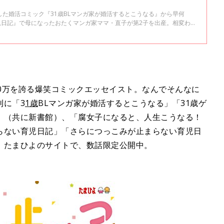
た婚活コミック『31歳BLマンガ家が婚活するとこうなる』から早何
児日記』で母になったおたくマンガ家ママ・直子が第2子を出産。相変わら
こみが止まらない育児日記』として発売します。たまひよONLINEで数
の１は「１～2才代のしつけ（？）」。直子流しつけ……とは？
数1100万を誇る爆笑コミックエッセイスト。なんでそんなに
刊に「3
1歳
BLマンガ家が婚活するとこうなる」「31歳ゲ
」（共に新書館）、「腐女子になると、人生こうなる！
らない育児日記」「さらにつっこみが止まらない育児日
。たまひよのサイトで、数話限定公開中。