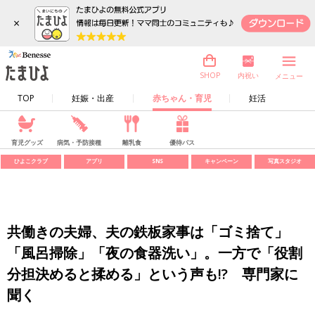
×
内祝い
SHOP
メニュー
TOP
妊娠・出産
赤ちゃん・育児
妊活
育児グッズ
病気・予防接種
離乳食
優待パス
ひよこクラブ
アプリ
SNS
キャンペーン
写真スタジオ
共働きの夫婦、夫の鉄板家事は「ゴミ捨て」
「風呂掃除」「夜の食器洗い」。一方で「役割
分担決めると揉める」という声も!? 専門家に
聞く