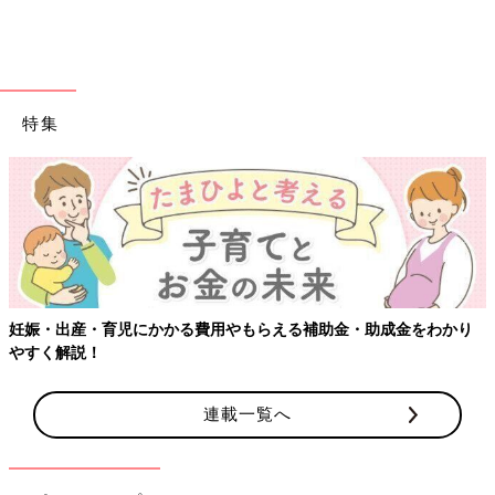
やれる人がやる』スタイルが私たちにはあってました。思いやり
が大事だと思います」（あいぽん）
「分担をきっちり決めると、お互い『なんでやらないの？』と、
なりそうなので明確にはしていません。掃除は一緒にやる or 自
特集
分1人でやる時には合格ライン70点くらいとして、無理はしない
ことがポイントです」（ぷでぃ）
「これはママ！これはパパ！と決めてしまうと、出来なかった時
に円滑にまわらないので、意思疎通して『手が空いたから、これ
やるね！』『これもお願い！』と、その都度話をするようにして
います」（あおいろくま）
「ポイントは『相手より自分の方がたくさんやっている』『自分
妊娠・出産・育児にかかる費用やもらえる補助金・助成金をわかり
はよくやっている』という、思い込みを捨てること。担当は決め
やすく解説！
ているますが、掃除は各自気づいた時にやり、相手がやり始めた
ら自分も始めるって感じです」（よっこ）
連載一覧へ
「パートナーが家事をしていたら、私もなにかしら家事をしま
す。2人でやって早く済ませ、2人でゆっくりできるようにしてい
ます」（NANA）