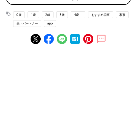
0歳
1歳
2歳
3歳
4歳～
おすすめ記事
家事
アンケート結果から、共働きの家庭の家事・育児分担についてを
夫・パートナー
app
見てみると「家事・育児ともに分担している」が一番多く、次い
で「家事は分担している」、「その他」、「育児は分担してい
る」、「分担していない」という順番になりました。
ちなみに「その他」は「担当を決めていおらず、やれる人がやる
スタイル」という声が目立ちました。
実は共働きではない専業主婦（主夫）限定で見ても傾向は同じ
で、夫が家事育児に参加している実態がわかりました。
家事分担率（妻：夫）では70:30が一番多く、次い
で50:50に
家事・育児の分担率（妻：夫）で、一番多かったのは1位
「70:30」。次いで2位「50:50」、3位「90:10 」という結果に。
共働きでない専業主婦（主夫）での結果も、一番多かったのは1
位「70:30」、次いで2位「90:10 」、3位「50:50」と、2位と3位
が入れ替わるも、大きな変化はありませんでした。