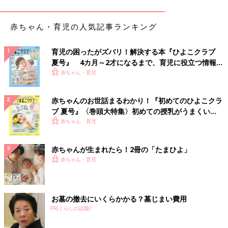
若い夫婦の間では「男子厨房に入らず」という考え方は、過去の
遺物になっているようです。
赤ちゃん・育児の人気記事ランキング
分担率別にコメントを解析してみると、面白いことがわかってき
育児の困ったがズバリ！解決する本『ひよこクラブ
ました。
夏号』 4カ月～2才になるまで、育児に役立つ情報が
いっぱい！
赤ちゃん・育児
分担率70:30の鉄板は夫＝「ゴミ捨て」「風呂掃除」「夜
の食器洗い」、妻＝それ以外
赤ちゃんのお世話まるわかり！『初めてのひよこクラ
ブ 夏号』〈巻頭大特集〉初めての授乳がうまくい
夫がやる家事で圧倒的に多かったのが「ゴミ捨て」「風呂掃除」
く！ おっぱい・ミルクの基本と夏のトラブル 解決テ
赤ちゃん・育児
「夜の食器洗い」でした。そして工夫している点では「それぞれ
ク
が得意な家事をする」「相手が家事を始めたら自分も（別の）家
事をする」「お互いに感謝の言葉を必ず言う」というコメントが
赤ちゃんが生まれたら！2冊の「たまひよ」
多く寄せられました。
赤ちゃん・育児
「それぞれ得意な家事を担当します。ゴミをまとめて新しくゴミ
袋をセットするのは私、捨てるのは夫。洗濯機を回して干すのは
お墓の撤去にいくらかかる？墓じまい費用
夫、畳んでしまうのは私、といった具合です」（たからママ）
PR(くらしの話題)
「基本は得意なことを担当。苦手なことは話し合って決めます。