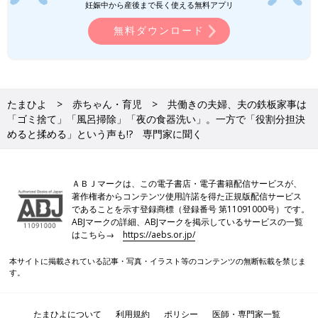
妊娠中から産後まで長く使える無料アプリ
くり話し合うことだと思います。
無料ダウンロード
どちらかが忙しくなったり、子どもが体調を崩したり、親が体調
を崩したり……。
共働きで育児や家事に向き合う日々はまるでジェットコースター
のようですが、ときにはケンカをしながらも、100点満点をめざ
たまひよ
赤ちゃん・育児
共働きの夫婦、夫の鉄板家事は
さず小さな思いやりと“ありがとう”の気持ちをお互いに忘れない
「ゴミ捨て」「風呂掃除」「夜の食器洗い」。一方で「役割分担決
ようにすれば、乗り越えられるのではないでしょうか。
めると揉める」という声も!? 専門家に聞く
『家事も育児も夫婦でシェアしながら頑張ろう』と思っても、実
際にはなかなか難しいのが現実です。
夫婦2人だけでやろうとせず
ＡＢＪマークは、この電子書店・電子書籍配信サービスが、
著作権者からコンテンツ使用許諾を得た正規版配信サービス
であることを示す登録商標（登録番号 第11091000号）です。
・祖父母やおじおば
ABJマークの詳細、ABJマークを掲示しているサービスの一覧
・近所のママパパ
はこちら→
https://aebs.or.jp/
・ファミリーサポートなどのサービス
・家事代行サービス
本サイトに掲載されている記事・写真・イラスト等のコンテンツの無断転載を禁じま
す。
・
時短
家電
などを取り入れながら、時と場合に応じて“外に頼る”ことも大切
たまひよについて
利用規約
ポリシー
医師・専門家一覧