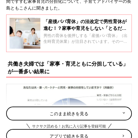
間ですすむ家事育児の分担化について、子育てアドバイザーの長
島ともこさんに聞きました。
「産後パパ育休」の法改定で男性育休が
進む！？家事や育児をしない「とるだけ
育休」にならないためには【経済学者】
男性の育休を後押しする「産後パパ育休」（出
生時育児休業）が注目されています。その一方
で、いわゆる「とるだけ育休」という、育休中
に家事や育児をしない男性の存在も…。女性に
負担にならない男性の育休取得のポイントを、
共働き夫婦では「家事・育児ともに分担している」
自身も育休を経験し、結婚、出産、子育てなど
が一番多い結果に
を経済学から研究する、東京大学大学院経済学
研究科教授の山口慎太郎先生に聞きました。
このまま続きを見る
サクサク読める！お気に入り記事を登録可能
アプリで続きを見る