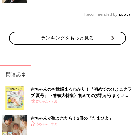
毎日のこと、週末でできることもきちんと洗い出し、毎日の疲労
度合いで爆発しないよう分担を考えます」（ともち）
Recommended by
「夫が家事をしてる時は、私は別の家事をします。例えば夫が洗
い物をしていたら、私はお風呂掃除をして沸かす、という感じ。
ランキングをもっと見る
『俺だけやってる』『私だけやってる』を芽生えさせないように
しています。
私が何かやっている時に夫が何もしてなかったら、洗濯物の片付
けをお願いしたりして『2人でやれば早く終わるよね！』ってい
うテンションでいます」（フロドバギンズ）
関連記事
「担当を決めてやるというよりは、2人でひとつのことを一緒に
やれば、喧嘩にはならないし早く終わります」（まいんぬ）
赤ちゃんのお世話まるわかり！『初めてのひよこクラ
ブ 夏号』〈巻頭大特集〉初めての授乳がうまくい
「とにかく思いやりをもって、できる方がやる。なんなら一緒に
く！ おっぱい・ミルクの基本と夏のトラブル 解決テ
赤ちゃん・育児
やる！」（ちゃあちゃん）
ク
「気付いた方がやる家事については、やってくれたらお互いにお
赤ちゃんが生まれたら！2冊の「たまひよ」
礼を言い合っています。どんなに細かい家事でも言います。これ
赤ちゃん・育児
は私の妊娠中、家事をほぼやってくれていた夫へ私がしていたこ