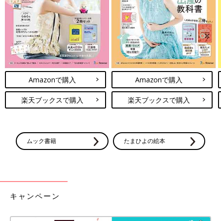
など、悟りの境地の妻
「夫は子どものお風呂と抱っことオムツ替えが担当。やって欲し
いことがあれば、その都度伝えています。察してよ、と思うこと
はやめました」（ぴーなつ）
「毎日やるかやらないかは別として、夫の担当はお皿洗い、ゴミ
Amazonで購入
Amazonで購入
捨て、洗濯物の取り込み、トイレ掃除です。
1日に1つ『○○しておいてもらえたら嬉しいな』と伝え、しても
楽天ブックスで購入
楽天ブックスで購入
らえた家事に対しては『本当に助かった』と、感謝を伝えて次に
繋げています」（見習いママ）
「ソフトなもの（料理、洗濯、掃除）は妻。ハードなもの（車関
ムック書籍
たまひよの絵本
係、家の設備メンテナンス、パソコンや電化製品の修理）は夫。
得意分野はおまかせしています」（静子）
「ゴミ捨て・皿洗いは夫で、それ以外は私。基本はできる方がや
るスタイルですが、期待しすぎないようにしています」（ぴょ
キャンペーン
ん）