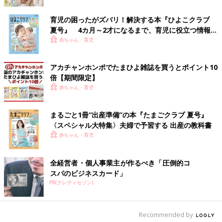
となのですが、子どもが生まれてからはお互いに言うようになっ
て、自然とそうなっていました」（なこ）
育児の困ったがズバリ！解決する本『ひよこクラブ
夏号』 4カ月～2才になるまで、育児に役立つ情報が
「夫・妻がやった家事をホワイトボードに色分けし、可視化して
いっぱい！
赤ちゃん・育児
います」（リコママ）
アカチャンホンポでたまひよ雑誌を買うとポイント10
「夫の管轄のところは手出し口出しをしない。口出しされるとや
倍【期間限定】
る気が萎えるし、共働きで休みがバラバラなので、お互いが自分
赤ちゃん・育児
のペースでやりたいはずだから」（nana）
分担率50:50の法則は「やれる人がやる」。担当決めると
まるごと1冊“出産準備”の本『たまごクラブ 夏号』
〈スペシャル大特集〉夫婦で予習する 出産の教科書
揉めるから!?
赤ちゃん・育児
負担は夫婦平等というコメントでは、意外にも「担当は決めてい
ない」が目立ちました。そして『お互い無理な時は、素直に相手
全経営者・個人事業主が作るべき「圧倒的コ
を頼る』と、という声も多く、夫婦の信頼関係が厚いことがわか
スパのビジネスカード」
ります。そしてこちらでも「相手が家事を始めたら自分も始め
PR(クレディセゾン)
る」と、分担を比較しない工夫をしている声が寄せられました。
「担当を決めてしまうとそこしかやらないので、『気付いたら、
Recommended by