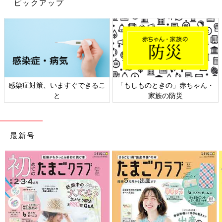
ピックアップ
「担当は決めていますが、疲れている時や体調が悪い時などは、
小さな事でも『これやって欲しいなぁ』と素直にお願いします。
言わないと全く気付いてくれない夫です（笑）
やってくれた時は必ずお礼を伝え、たまに感謝をこめて好物を買
ったりしています」（ひらめ）
感染症対策、いますぐできるこ
「もしものときの」赤ちゃん・
「子どもの状態で家事の大変さは変動するし、仕事でヘトヘトな
と
家族の防災
時もあるし、担当の項目数だけで分担を比較しないようにしてい
ます。そしてお互いに、やってくれていることに対して必ず感謝
を伝えるようにしています」（プライモーディアルポチ子）
最新号
「分担が難しいのであれば、1人で家事を始めるタイミングで相
手にも『○○をやってほしい』とすればいいと気がつきました」
（あいぼん）
「お願い事があれば遠慮なく言うようにし、必ず『ありがとう』
と感謝を言葉にしています」（りっとん）
妻の負担は９割。夫担当は１つか２つ、もしくは家事以外