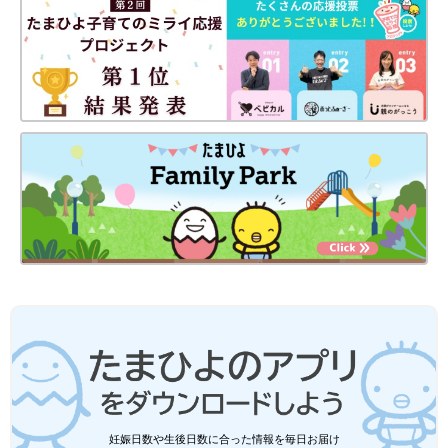
夫婦共働きの家事育児の分担について、子育てアドバイザーの長
島ともこさんに聞きました。
「100点満点を目指すよりも、“我が家軸”で柔軟に
パートナーシップを築きあげましょう」と、専門家
「分担率はともかく、共働き夫婦の多くが家事・育児を分担して
おり、『それぞれが得意なことを担当する』『お互いにお礼を言
い合う』『無理な時は相手に頼る』など、ポジティブなコメント
が目をひきます。
ひと言で『共働き夫婦』といっても、妻と夫それぞれの職種や勤
務形態など“働くスタイル”は、100組入れば100通り。
子どもの年齢や数、
保育園
に通っているのか幼稚園に通っている
のか、近所におじいちゃんおばあちゃんが住んでいるのかなど、
育児環境もそれぞれ異なります。
夫婦共働きの家事・育児の分担について考えるときに大切なの
は、『周りはこうしているから』『知り合いの夫婦はこうしてう
妊娠日数や生後日数に合った情報を毎日お届け
まくいっているから』など“他人軸”ではなく、“我が家軸”でじっ