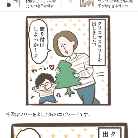
お散歩ごっこ？の尊
一覧
ツッコミの尊[うちの息
[うちの息子が尊すぎ
子が尊すぎる件につい
る件について！#25］
て！#27］
今回はツリーを出した時のエピソードです。