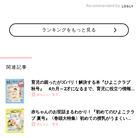
Recommended by
ランキングをもっと見る
関連記事
育児の困ったがズバリ！解決する本『ひよこクラブ
秋号』 4カ月～2才になるまで、育児に役立つ情報が
いっぱい！
赤ちゃん・育児
赤ちゃんのお世話まるわかり！『初めてのひよこクラ
ブ 夏号』〈巻頭大特集〉初めての授乳がうまくい
く！ おっぱい・ミルクの基本と夏のトラブル 解決テ
赤ちゃん・育児
ク