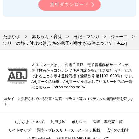
無料ダウンロード
自分で飾り付けしたい! とルンルンな息子が可愛かったですし
その後しばらくツリーに見惚れて
幸せそうな表情を浮かべる息子が尊すぎました^_^
たまひよ
赤ちゃん・育児
日記・マンガ
ジェーコ
ツリーの飾り付けの尊[うちの息子が尊すぎる件について！#26］
あとはプレゼントだね!と
ニコニコしながら言っていたので
それはもう少し後かなー?と伝えると
ＡＢＪマークは、この電子書店・電子書籍配信サービスが、
著作権者からコンテンツ使用許諾を得た正規版配信サービス
えー!とクリスマスが待ちきれない様子の息子でした。笑
であることを示す登録商標（登録番号 第11091000号）です。
ABJマークの詳細、ABJマークを掲示しているサービスの一覧
今回も読んでくださりありがとうございます^_^
はこちら→
https://aebs.or.jp/
次回も読んでくれたら嬉しいです♪
本サイトに掲載されている記事・写真・イラスト等のコンテンツの無断転載を禁じま
【ジェーコの「うちの息子が尊すぎる件について！」】の今まで
す。
のお話はこちら
たまひよONLINEの育児マンガ一覧はこちら
たまひよについて
利用規約
ポリシー
医師・専門家一覧
サイトマップ
調査・プレスリリース・メディア掲載
広告のご相談
ジェーコのインスタグラムはこちらから
お問い合わせ
利用者情報の取り扱いについて