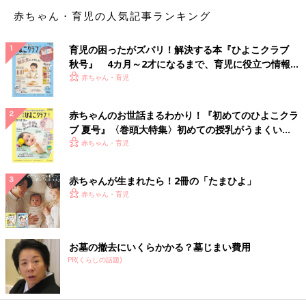
赤ちゃん・育児の人気記事ランキング
育児の困ったがズバリ！解決する本『ひよこクラブ
秋号』 4カ月～2才になるまで、育児に役立つ情報が
いっぱい！
赤ちゃん・育児
赤ちゃんのお世話まるわかり！『初めてのひよこクラ
ブ 夏号』〈巻頭大特集〉初めての授乳がうまくい
く！ おっぱい・ミルクの基本と夏のトラブル 解決テ
赤ちゃん・育児
ク
赤ちゃんが生まれたら！2冊の「たまひよ」
赤ちゃん・育児
お墓の撤去にいくらかかる？墓じまい費用
PR(くらしの話題)