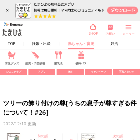
×
内祝い
SHOP
メニュー
TOP
妊娠・出産
赤ちゃん・育児
妊活
育児グッズ
病気・予防接種
離乳食
優待パス
ひよこクラブ
アプリ
SNS
キャンペーン
写真スタジオ
ツリーの飾り付けの尊[うちの息子が尊すぎる件
について！#26］
2022/12/10
更新
前の話
次の話