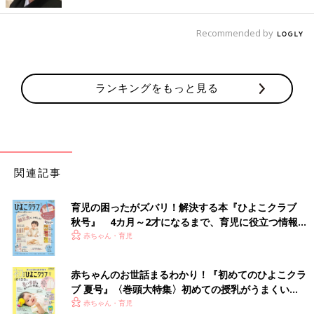
ね！夏のコーディネートの必需品ともいえるサンダルが超プチプ
ラで買えちゃうのは嬉しいですね♪
Recommended by
アニマル柄バケットハットで動物園に♪
ランキングをもっと見る
関連記事
育児の困ったがズバリ！解決する本『ひよこクラブ
秋号』 4カ月～2才になるまで、育児に役立つ情報が
いっぱい！
赤ちゃん・育児
赤ちゃんのお世話まるわかり！『初めてのひよこクラ
ブ 夏号』〈巻頭大特集〉初めての授乳がうまくい
く！ おっぱい・ミルクの基本と夏のトラブル 解決テ
赤ちゃん・育児