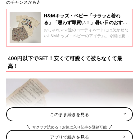
のチャンスかも♪
H&Mキッズ・ベビー「サラッと着れ
る」「思わず即買い！」暑い日のおすす
め服
おしゃれママ達のコーディネートには欠かせな
いH&Mキッズ・ベビーのアイテム。今回は夏場
にサラッと着られる服をご紹介します！暑い日
にピッタリの服でさらに気分が上がりますよ♪
400円以下でGET！安くて可愛くて被らなくて最
高！
このまま続きを見る
サクサク読める！お気に入り記事を登録可能
アプリで続きを見る