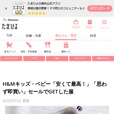
×
内祝い
SHOP
メニュー
TOP
妊娠・出産
赤ちゃん・育児
妊活
育児グッズ
病気・予防接種
離乳食
優待パス
ひよこクラブ
アプリ
SNS
キャンペーン
写真スタジオ
H&Mキッズ・ベビー「安くて最高！」「思わ
ず即買い」セールでGETした服
2022/07/22
更新