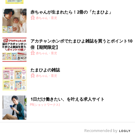
ク
赤ちゃんが生まれたら！2冊の「たまひよ」
赤ちゃん・育児
出典：Instagramアカウント「ym_ch_」
ym_ch_さんはH&Mベビーの帽子をセレクト♪ アニマル柄のバケ
アカチャンホンポでたまひよ雑誌を買うとポイント10
ットハットはセールで299円で買えたそう！この帽子を被って動
倍【期間限定】
物園に行きたいと考えているんだとか。こちらの方は夏用パジャ
赤ちゃん・育児
マもまとめ買いしたとのこと！
たまひよの雑誌
セールでまとめ買い！500円以下トップス
赤ちゃん・育児
1日だけ働きたい、を叶える求人サイト
PR(ショットワークス)
Recommended by