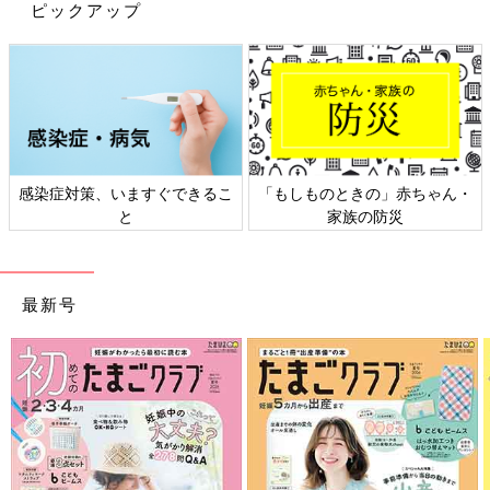
ピックアップ
おしゃれママ達の間で「可愛すぎる！」と話題
沸騰中なのがH&Mキッズ・ベビーの夏アイテ
ム。特にサラッと着れちゃうセットアップはこ
の夏のおしゃれコーデには欠かせません♪ 今回
はH&Mキッズ・ベビーで人気のセットアップを
どのアイテムもH&Mならではのおしゃれなデザインで、セール
ご紹介します。
価格で買えちゃうのはお得ですよね！500円以下に値下げしてい
る商品もあり、驚きのプチプラ価格です。ぜひみなさんもH&M
キッズ・ベビーをチェックしてみてくださいね！
感染症対策、いますぐできるこ
「もしものときの」赤ちゃん・
(文・ナキナキ)
と
家族の防災
※記事内容でご紹介している投稿、リンク先は、削除される場合
があります。あらかじめご了承ください。
※記事の内容は記載当時の情報であり、現在と異なる場合があり
最新号
ます。