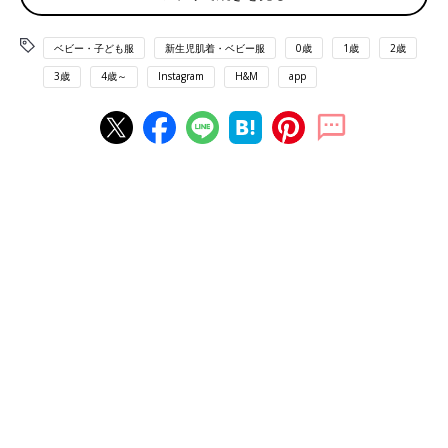
ベビー・子ども服
新生児肌着・ベビー服
0歳
1歳
2歳
3歳
4歳～
Instagram
H&M
app
出典：Instagramアカウント「__cococloset__」
こちらは__cococloset__さんのH&Mキッズ購入品で、セールで
344円で買えたとのこと！「安くて可愛くて被らなくて最高」
と、とっても気に入っているようです♪ ⁡こちらのお宅では兄弟お
揃いで着る予定だそう。
1,199円の品が299円（税込）に！プチプラすぎるベ
ビーサンダル