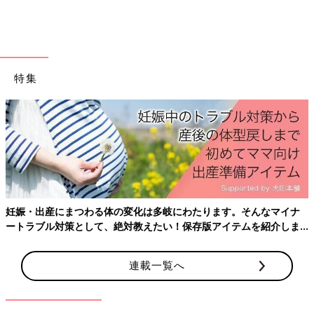
特集
出典：Instagramアカウント「chibi_usa0919」
妊娠・出産にまつわる体の変化は多岐にわたります。そんなマイナ
こちらはちびうさふくさんの購入品です。セールで480円ほどで
ートラブル対策として、絶対教えたい！保存版アイテムを紹介しま
買えたそうで、他にも3着まとめ買いしたとのこと！H&Mのセー
す。
ル期間をチェックしておいて、お得にまとめ買いするのも良いで
連載一覧へ
すよね♪
H&Mキッズ・ベビー「売り切れる前
に！」「一目惚れ」夏セットアップ4選