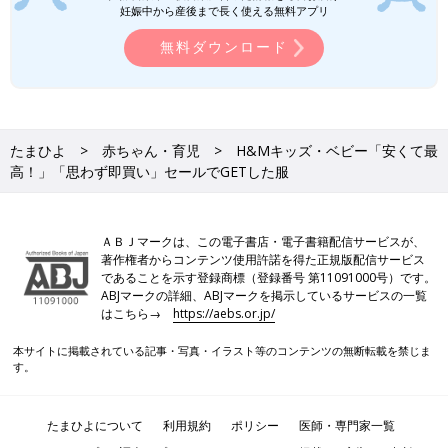
妊娠中から産後まで長く使える無料アプリ
無料ダウンロード
たまひよ
赤ちゃん・育児
H&Mキッズ・ベビー「安くて最
高！」「思わず即買い」セールでGETした服
ＡＢＪマークは、この電子書店・電子書籍配信サービスが、
著作権者からコンテンツ使用許諾を得た正規版配信サービス
であることを示す登録商標（登録番号 第11091000号）です。
ABJマークの詳細、ABJマークを掲示しているサービスの一覧
はこちら→
https://aebs.or.jp/
本サイトに掲載されている記事・写真・イラスト等のコンテンツの無断転載を禁じま
す。
たまひよについて
利用規約
ポリシー
医師・専門家一覧