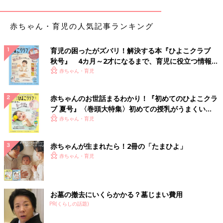
赤ちゃん・育児の人気記事ランキング
育児の困ったがズバリ！解決する本『ひよこクラブ
秋号』 4カ月～2才になるまで、育児に役立つ情報が
いっぱい！
赤ちゃん・育児
赤ちゃんのお世話まるわかり！『初めてのひよこクラ
ブ 夏号』〈巻頭大特集〉初めての授乳がうまくい
く！ おっぱい・ミルクの基本と夏のトラブル 解決テ
赤ちゃん・育児
ク
赤ちゃんが生まれたら！2冊の「たまひよ」
赤ちゃん・育児
お墓の撤去にいくらかかる？墓じまい費用
出典：Instagramアカウント「_ta.mom_」
PR(くらしの話題)
_ta.mom_さんはH&MでベビーサンダルをGET。なんと1,999円
の品が299円（税込）で買えたそうで、驚きのセール価格ですよ